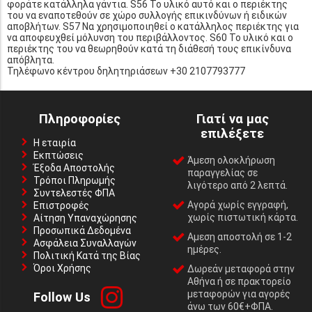
φοράτε κατάλληλα γάντια. S56 Το υλικό αυτό και ο περιέκτης
του να εναποτεθούν σε χώρο συλλογής επικινδύνων ή ειδικών
αποβλήτων. S57 Να χρησιμοποιηθεί ο κατάλληλος περιέκτης για
να αποφευχθεί μόλυνση του περιβάλλοντος. S60 Το υλικό και ο
περιέκτης του να θεωρηθούν κατά τη διάθεσή τους επικίνδυνα
απόβλητα.
Τηλέφωνο κέντρου δηλητηριάσεων +30 2107793777
Πληροφορίες
Γιατί να μας
επιλέξετε
Η εταιρία
Εκπτώσεις
Άμεση ολοκλήρωση
Έξοδα Αποστολής
παραγγελίας σε
Τρόποι Πληρωμής
λιγότερο από 2 λεπτά.
Συντελεστές ΦΠΑ
Αγορά χωρίς εγγραφή,
Επιστροφές
χωρίς πιστωτική κάρτα.
Αίτηση Υπαναχώρησης
Προσωπικά Δεδομένα
Αμεση αποστολή σε 1-2
Ασφάλεια Συναλλαγών
ημέρες.
Πολιτική Κατά της Βίας
Όροι Χρήσης
Δωρεάν μεταφορά στην
Αθήνα ή σε πρακτορείο
μεταφορών για αγορές
Follow Us
άνω των 60€+ΦΠΑ.