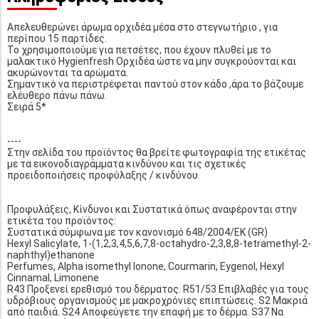
Απελευθερώνει άρωμα ορχιδέα μέσα στο στεγνωτήριο , για
περίπου 15 παρτίδες.
Το χρησιμοποιούμε για πετσέτες, που έχουν πλυθεί με το
μαλακτικό Ηygienfresh Ορχιδέα ώστε να μην συγκρούονται και
ακυρώνονται τα αρώματα.
Σημαντικό να περιστρέφεται παντού στον κάδο ,άρα το βάζουμε
ελέυθερο πάνω πάνω.
Σειρά 5*
----
Στην σελίδα του προϊόντος θα βρείτε φωτογραφία της ετικέτας
με τα εικονοδιαγράμματα κινδύνου και τις σχετικές
προειδοποιήσεις προφύλαξης / κινδύνου.
Προφυλάξεις, Κίνδυνοι και Συστατικά όπως αναφέρονται στην
ετικέτα του προϊόντος:
Συστατικά σύμφωνα με τον κανονισμό 648/2004/ΕΚ (GR)
Hexyl Salicylate, 1-(1,2,3,4,5,6,7,8-octahydro-2,3,8,8-tetramethyl-2-
naphthyl)ethanone
Perfumes, Alpha isomethyl Ionone, Courmarin, Eygenol, Hexyl
Cinnamal, Limonene
R43 Προξενεί ερεθισμό του δέρματος. R51/53 Επιβλαβές για τους
υδρόβιους οργανισμούς με μακροχρόνιες επιπτώσεις. S2 Μακριά
από παιδιά. S24 Αποφεύγετε την επαφή με το δέρμα. S37 Να