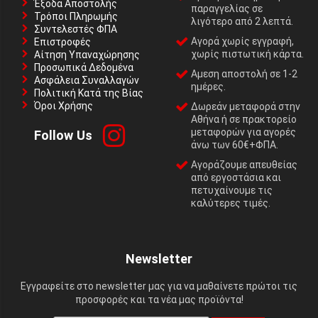
Έξοδα Αποστολής
παραγγελίας σε
Τρόποι Πληρωμής
λιγότερο από 2 λεπτά.
Συντελεστές ΦΠΑ
Αγορά χωρίς εγγραφή,
Επιστροφές
χωρίς πιστωτική κάρτα.
Αίτηση Υπαναχώρησης
Προσωπικά Δεδομένα
Αμεση αποστολή σε 1-2
Ασφάλεια Συναλλαγών
ημέρες.
Πολιτική Κατά της Βίας
Όροι Χρήσης
Δωρεάν μεταφορά στην
Αθήνα ή σε πρακτορείο
μεταφορών για αγορές
Follow Us
άνω των 60€+ΦΠΑ.
Αγοράζουμε απευθείας
από εργοστάσια και
πετυχαίνουμε τις
καλύτερες τιμές.
Newsletter
Εγγραφείτε στο newsletter μας για να μαθαίνετε πρώτοι τις
προσφορές και τα νέα μας προϊόντα!