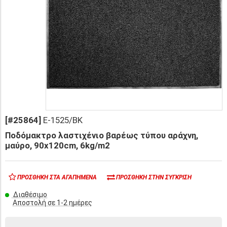
[#25864]
E-1525/BK
Ποδόμακτρο λαστιχένιο βαρέως τύπου αράχνη,
μαύρο, 90x120cm, 6kg/m2
ΠΡΟΣΘΉΚΗ ΣΤΑ ΑΓΑΠΗΜΈΝΑ
ΠΡΟΣΘΉΚΗ ΣΤΗΝ ΣΎΓΚΡΙΣΗ
Διαθέσιμο
Αποστολή σε 1-2 ημέρες