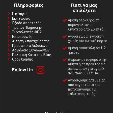
Πληροφορίες
Γιατί να μας
επιλέξετε
Η εταιρία
Εκπτώσεις
Άμεση ολοκλήρωση
Έξοδα Αποστολής
παραγγελίας σε
Τρόποι Πληρωμής
λιγότερο από 2 λεπτά.
Συντελεστές ΦΠΑ
Αγορά χωρίς εγγραφή,
Επιστροφές
χωρίς πιστωτική κάρτα.
Αίτηση Υπαναχώρησης
Προσωπικά Δεδομένα
Αμεση αποστολή σε 1-2
Ασφάλεια Συναλλαγών
ημέρες.
Πολιτική Κατά της Βίας
Όροι Χρήσης
Δωρεάν μεταφορά στην
Αθήνα ή σε πρακτορείο
μεταφορών για αγορές
Follow Us
άνω των 60€+ΦΠΑ.
Αγοράζουμε απευθείας
από εργοστάσια και
πετυχαίνουμε τις
καλύτερες τιμές.