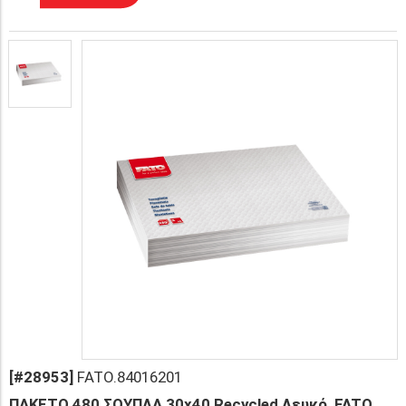
[#28953]
FATO.84016201
ΠΑΚΕΤΟ 480 ΣΟΥΠΛΑ 30x40 Recycled Λευκό, FATO