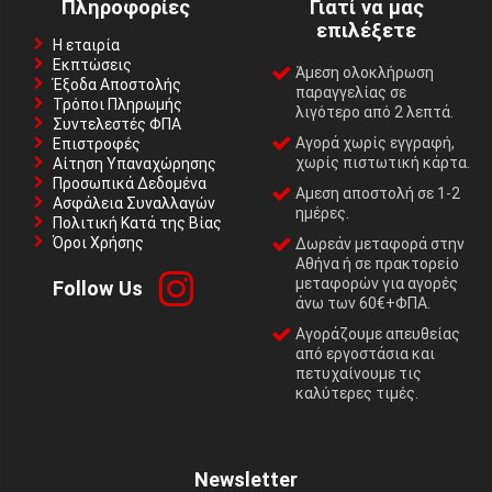
Πληροφορίες
Γιατί να μας
επιλέξετε
Η εταιρία
Εκπτώσεις
Άμεση ολοκλήρωση
Έξοδα Αποστολής
παραγγελίας σε
Τρόποι Πληρωμής
λιγότερο από 2 λεπτά.
Συντελεστές ΦΠΑ
Αγορά χωρίς εγγραφή,
Επιστροφές
χωρίς πιστωτική κάρτα.
Αίτηση Υπαναχώρησης
Προσωπικά Δεδομένα
Αμεση αποστολή σε 1-2
Ασφάλεια Συναλλαγών
ημέρες.
Πολιτική Κατά της Βίας
Όροι Χρήσης
Δωρεάν μεταφορά στην
Αθήνα ή σε πρακτορείο
μεταφορών για αγορές
Follow Us
άνω των 60€+ΦΠΑ.
Αγοράζουμε απευθείας
από εργοστάσια και
πετυχαίνουμε τις
καλύτερες τιμές.
Newsletter