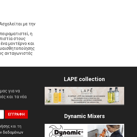
 Ασχολείται με την
πειραματιστεί, η
οπιστία στους
 ένα μοντέρνο και
ευαισθητοποίησης
ους ανταγωνιστές
LAPE collection
μας για να
ές και τα νέα
ΕΓΓΡΑΦΉ
Dynamic Mixers
ρήσης
και τη
ών δεδομένων