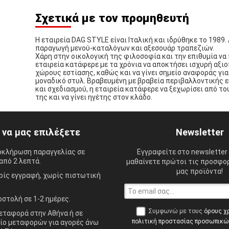
Σχετικά με τον προμηθευτή
Η εταιρεία DAG STYLE είναι Ιταλική και ιδρύθηκε το 1989.
παραγωγή μενού-καταλόγων και αξεσουάρ τραπεζιών.
Χάρη στην οικολογική της φιλοσοφία και την επιθυμία να 
εταιρεία κατάφερε με τα χρόνια να αποκτήσει ισχυρή αξι
χώρους εστίασης, καθώς και να γίνει σημείο αναφοράς για
μοναδικό στυλ. Βραβευμένη με βραβεία περιβαλλοντικής 
και σχεδιασμού, η εταιρεία κατάφερε να ξεχωρίσει από τ
της και να γίνει ηγέτης στον κλάδο.
ί να μας επιλέξετε
Newsletter
οκλήρωση παραγγελίας σε
Εγγραφείτε στο newsletter 
από 2 λεπτά.
μαθαίνετε πρώτοι τις προσφορ
μας προϊόντα!
ίς εγγραφή, χωρίς πιστωτική
στολή σε 1-2 ημέρες.
Συμφωνώ με τους
όρους χ
ταφορά στην Αθήνα ή σε
πολιτική προστασίας προσωπικ
ίο μεταφορών για αγορές άνω