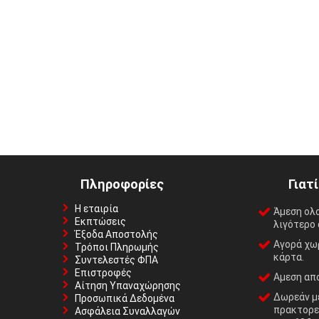
Πληροφορίες
Γιατ
Η εταιρία
Άμεση ολ
Εκπτώσεις
λιγότερο 
Έξοδα Αποστολής
Αγορά χωρ
Τρόποι Πληρωμής
κάρτα.
Συντελεστές ΦΠΑ
Επιστροφές
Αμεση απο
Αίτηση Υπαναχώρησης
Δωρεάν με
Προσωπικά Δεδομένα
πρακτορε
Ασφάλεια Συναλλαγών