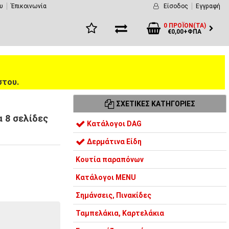
υ
Έπικοινωνία
Είσοδος
Εγγραφή
0 ΠΡΟΪΌΝ(ΤΑ)
€0,00+ΦΠΑ
στου.
ΣΧΕΤΙΚΈΣ ΚΑΤΗΓΟΡΊΕΣ
α 8 σελίδες
Κατάλογοι DAG
Δερμάτινα Είδη
Κουτία παραπόνων
Κατάλογοι MENU
Σημάνσεις, Πινακίδες
Ταμπελάκια, Καρτελάκια