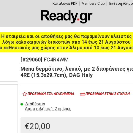
Κατάλογοι PDF
Members Club
Έκθεση Αλίμο
Η εταιρεία και οι αποθήκες μας θα παραμείνουν κλειστές
λόγω καλοκαιρινών διακοπών από 14 έως 21 Αυγούστου
ο εκθεσιακός μας χώρος στον Άλιμο από 10 έως 21 Αυγού
[#29060]
FC4R4WM
Menu δερμάτινο, λευκό, με 2 διαφάνειες γι
4RE (15.3x29.7cm), DAG Italy
ΠΡΟΣΘΉΚΗ ΣΤΑ ΑΓΑΠΗΜΈΝΑ
ΠΡΟΣΘΉΚΗ ΣΤΗΝ ΣΎΓΚΡΙΣΗ
Διαθέσιμο
Αποστολή σε 1-2 ημέρες
€20,00