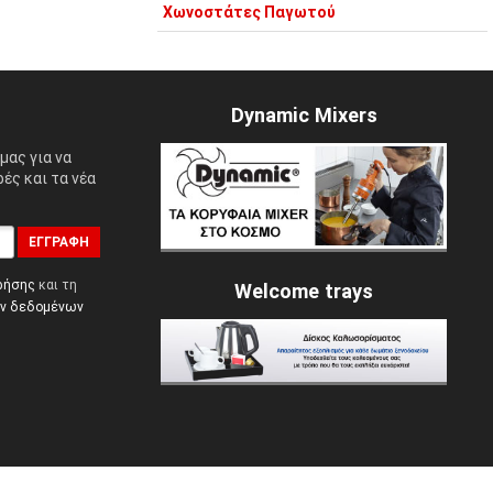
Χωνοστάτες Παγωτού
Dynamic Mixers
μας για να
ές και τα νέα
ΕΓΓΡΑΦΉ
ρήσης
και τη
Welcome trays
ών δεδομένων