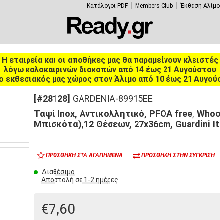
Κατάλογοι PDF
Members Club
Έκθεση Αλίμο
Η εταιρεία και οι αποθήκες μας θα παραμείνουν κλειστές
λόγω καλοκαιρινών διακοπών από 14 έως 21 Αυγούστου
ο εκθεσιακός μας χώρος στον Άλιμο από 10 έως 21 Αυγού
[#28128]
GARDENIA-89915EE
Ταψί Inox, Αντικολλητικό, PFOA free, Whoo
Μπισκότα),12 Θέσεων, 27x36cm, Guardini It
ΠΡΟΣΘΉΚΗ ΣΤΑ ΑΓΑΠΗΜΈΝΑ
ΠΡΟΣΘΉΚΗ ΣΤΗΝ ΣΎΓΚΡΙΣΗ
Διαθέσιμο
Αποστολή σε 1-2 ημέρες
€7,60