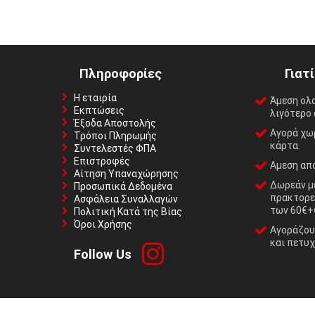
Πληροφορίες
Γιατ
Η εταιρία
Άμεση ολ
Εκπτώσεις
λιγότερο 
Έξοδα Αποστολής
Αγορά χωρ
Τρόποι Πληρωμής
κάρτα.
Συντελεστές ΦΠΑ
Επιστροφές
Αμεση απο
Αίτηση Υπαναχώρησης
Δωρεάν με
Προσωπικά Δεδομένα
πρακτορε
Ασφάλεια Συναλλαγών
των 60€+
Πολιτική Κατά της Βίας
Όροι Χρήσης
Αγοράζουμ
και πετυχ
Follow Us