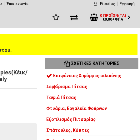
υ
Έπικοινωνία
Είσοδος
Εγγραφή
0 ΠΡΟΪΌΝ(ΤΑ)
€0,00+ΦΠΑ
στου.
ΣΧΕΤΙΚΈΣ ΚΑΤΗΓΟΡΊΕΣ
pies(Κέικ/
Επιφάνειες & φόρμες σιλικόνης
aly
Σερβίρισμα Πίτσας
Ταψιά Πίτσας
Φτυάρια, Εργαλεία Φούρνων
Εξοπλισμός Πιτσαρίας
Σπάτουλες, Κόπτες