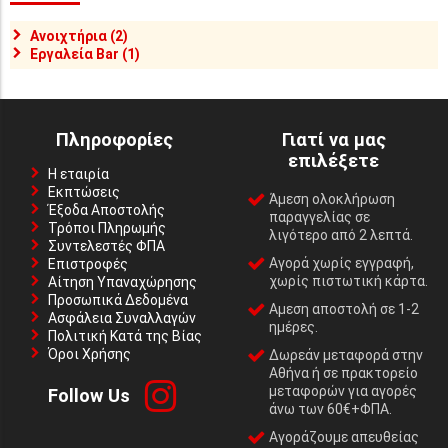
Ανοιχτήρια (2)
Εργαλεία Bar (1)
Πληροφορίες
Γιατί να μας
επιλέξετε
Η εταιρία
Εκπτώσεις
Άμεση ολοκλήρωση
Έξοδα Αποστολής
παραγγελίας σε
Τρόποι Πληρωμής
λιγότερο από 2 λεπτά.
Συντελεστές ΦΠΑ
Αγορά χωρίς εγγραφή,
Επιστροφές
χωρίς πιστωτική κάρτα.
Αίτηση Υπαναχώρησης
Προσωπικά Δεδομένα
Αμεση αποστολή σε 1-2
Ασφάλεια Συναλλαγών
ημέρες.
Πολιτική Κατά της Βίας
Όροι Χρήσης
Δωρεάν μεταφορά στην
Αθήνα ή σε πρακτορείο
μεταφορών για αγορές
Follow Us
άνω των 60€+ΦΠΑ.
Αγοράζουμε απευθείας