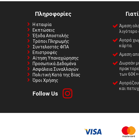
Πληροφορίες
Γιατ
Η εταιρία
Άμεση ολ
Εκπτώσεις
λιγότερο 
Έξοδα Αποστολής
Αγορά χωρ
Τρόποι Πληρωμής
κάρτα.
Συντελεστές ΦΠΑ
Επιστροφές
Αμεση απο
Αίτηση Υπαναχώρησης
Δωρεάν με
Προσωπικά Δεδομένα
πρακτορε
Ασφάλεια Συναλλαγών
των 60€+
Πολιτική Κατά της Βίας
Όροι Χρήσης
Αγοράζουμ
και πετυχ
Follow Us