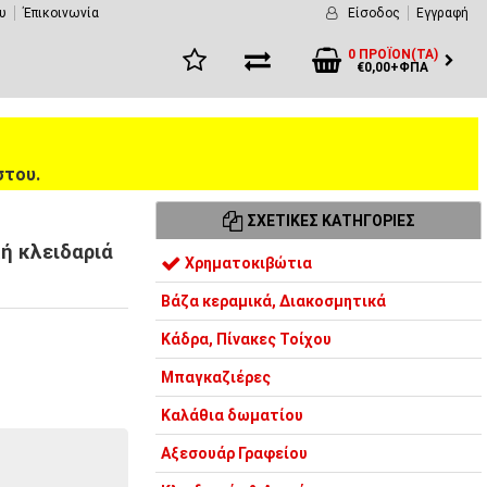
υ
Έπικοινωνία
Είσοδος
Εγγραφή
0 ΠΡΟΪΌΝ(ΤΑ)
€0,00+ΦΠΑ
στου.
ΣΧΕΤΙΚΈΣ ΚΑΤΗΓΟΡΊΕΣ
ή κλειδαριά
Χρηματοκιβώτια
Βάζα κεραμικά, Διακοσμητικά
Κάδρα, Πίνακες Τοίχου
Μπαγκαζιέρες
Καλάθια δωματίου
Αξεσουάρ Γραφείου