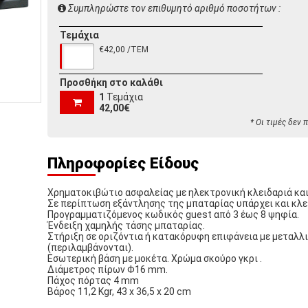
Συμπληρώστε τον επιθυμητό αριθμό ποσοτήτων :
Τεμάχια
€42,00 /ΤΕΜ
Προσθήκη στο καλάθι
1
Τεμάχια
42,00€
* Οι τιμές δεν
Πληροφορίες Είδους
Χρηματοκιβώτιο ασφαλείας με ηλεκτρονική κλειδαριά και
Σε περίπτωση εξάντλησης της μπαταρίας υπάρχει και κλε
Προγραμματιζόμενος κωδικός guest από 3 έως 8 ψηφία.
Ένδειξη χαμηλής τάσης μπαταρίας.
Στήριξη σε οριζόντια ή κατακόρυφη επιφάνεια με μεταλλ
(περιλαμβάνονται).
Εσωτερική βάση με μοκέτα. Χρώμα σκούρο γκρι .
Διάμετρος πίρων Φ16 mm.
Πάχος πόρτας 4 mm
Βάρος 11,2 Kgr, 43 x 36,5 x 20 cm