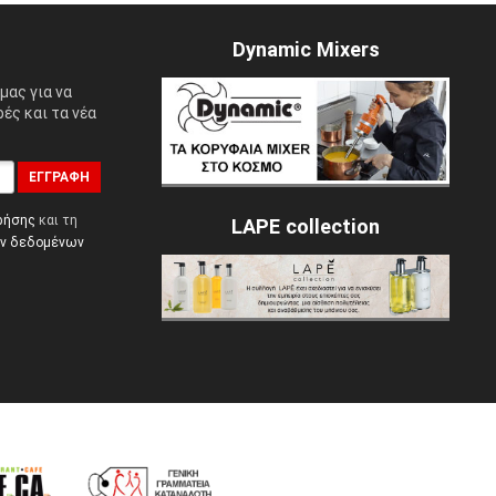
Dynamic Mixers
μας για να
ές και τα νέα
ΕΓΓΡΑΦΉ
ρήσης
και τη
LAPE collection
ών δεδομένων