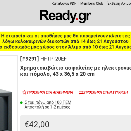
Κατάλογοι PDF
Members Club
Έκθεση Αλίμο
Η εταιρεία και οι αποθήκες μας θα παραμείνουν κλειστές
λόγω καλοκαιρινών διακοπών από 14 έως 21 Αυγούστου
ο εκθεσιακός μας χώρος στον Άλιμο από 10 έως 21 Αυγού
[#9291]
HFTP-20EF
Χρηματοκιβώτιο ασφαλείας με ηλεκτρονικ
και πόμολο, 43 x 36,5 x 20 cm
ΠΡΟΣΘΉΚΗ ΣΤΑ ΑΓΑΠΗΜΈΝΑ
ΠΡΟΣΘΉΚΗ ΣΤΗΝ ΣΎΓΚΡΙΣΗ
Στοκ πάνω από 100 ΤΕΜ
Αποστολή σε 1-2 ημέρες
€42,00