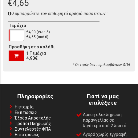
€4,65
Συμπληρώστε τον επιθυμητό αριθμό ποσοτήτων :
Τεμάχια
€4,90 (έως 5)
€4,65 (από 6)
Προσθήκη στο καλάθι
1
Τεμάχια
4,90€
* Οι τιμές δεν περιλαμβάνουν ΦΠΑ
Πληροφορίες
Γιατί να μας
επιλέξετε
Η εταιρία
Εκπτώσεις
Άμεση ολοκλήρωση
Έξοδα Αποστολής
παραγγελίας σε
Τρόποι Πληρωμής
λιγότερο από 2 λεπτά.
Συντελεστές ΦΠΑ
Αγορά χωρίς εγγραφή,
Επιστροφές