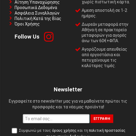
χωρίς πιστωτική κάρτα.
Αίτηση Υπαναχώρησης
Προσωπικά Δεδομένα
Αμεση αποστολή σε 1-2
Ασφάλεια Συναλλαγών
ημέρες.
Πολιτική Κατά της Βίας
Όροι Χρήσης
Δωρεάν μεταφορά στην
Αθήνα ή σε πρακτορείο
μεταφορών για αγορές
Follow Us
άνω των 60€+ΦΠΑ.
Αγοράζουμε απευθείας
από εργοστάσια και
πετυχαίνουμε τις
καλύτερες τιμές.
Newsletter
Εγγραφείτε στο newsletter μας για να μαθαίνετε πρώτοι τις
προσφορές και τα νέα μας προϊόντα!
ΕΓΓΡΑΦΉ
Συμφωνώ με τους
όρους χρήσης
και τη
πολιτική προστασίας