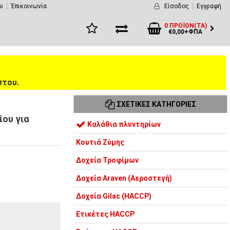
υ
Έπικοινωνία
Είσοδος
Εγγραφή
0 ΠΡΟΪΌΝ(ΤΑ)
€0,00+ΦΠΑ
στου.
ΣΧΕΤΙΚΈΣ ΚΑΤΗΓΟΡΊΕΣ
ίου για
Καλάθια πλυντηρίων
Κουτιά Ζύμης
Δοχεία Τροφίμων
Δοχεία Araven (Αεροστεγή)
Δοχεία Gilac (HACCP)
Ετικέτες HACCP