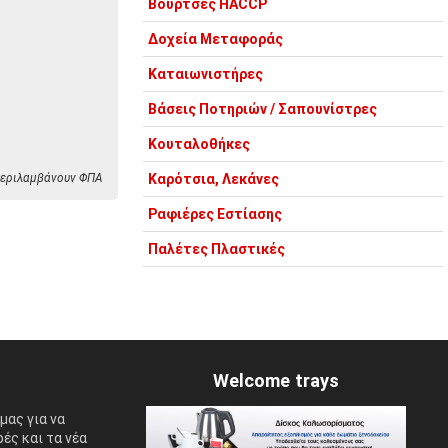
Βούρτσες HACCP
Δοχεία Μεταφοράς
Καταιωνιστήρες
Βάσεις Ποτηριών / Σαπουνίστρες
Κουταλοθήκες
 περιλαμβάνουν ΦΠΑ
Καρότσια, Λεκάνες
Ραφιέρες Εστίασης
Παλέτες Πλαστικές
Welcome trays
μας για να
ές και τα νέα