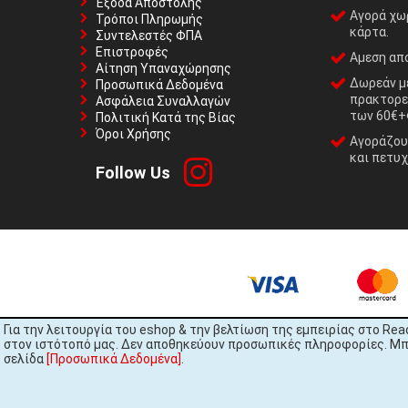
Έξοδα Αποστολής
Αγορά χωρ
Τρόποι Πληρωμής
κάρτα.
Συντελεστές ΦΠΑ
Επιστροφές
Αμεση απο
Αίτηση Υπαναχώρησης
Δωρεάν με
Προσωπικά Δεδομένα
πρακτορε
Ασφάλεια Συναλλαγών
των 60€+
Πολιτική Κατά της Βίας
Όροι Χρήσης
Αγοράζουμ
και πετυχ
Follow Us
Για την λειτουργία του eshop & την βελτίωση της εμπειρίας στο Rea
στον ιστότοπό μας. Δεν αποθηκεύουν προσωπικές πληροφορίες. Μπορ
σελίδα
[Προσωπικά Δεδομένα]
.