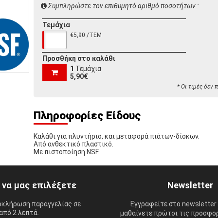
Συμπληρώστε τον επιθυμητό αριθμό ποσοτήτων :
Τεμάχια
€5,90 /ΤΕΜ
Προσθήκη στο καλάθι
1
Τεμάχια
5,90€
* Οι τιμές δεν
Πληροφορίες Είδους
Καλάθι για πλυντήριο, και μεταφορά πιάτων-δίσκων.
Από ανθεκτικό πλαστικό.
Με πιστοποίηση NSF.
ί να μας επιλέξετε
Newsletter
οκλήρωση παραγγελίας σε
Εγγραφείτε στο newsletter 
από 2 λεπτά.
μαθαίνετε πρώτοι τις προσφορ