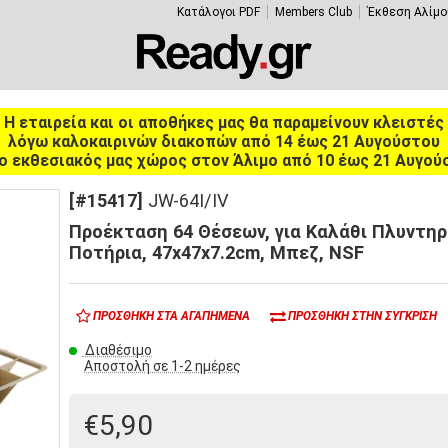
Κατάλογοι PDF
Members Club
Έκθεση Αλίμο
Η εταιρεία και οι αποθήκες μας θα παραμείνουν κλειστές
λόγω καλοκαιρινών διακοπών από 14 έως 21 Αυγούστου
ο εκθεσιακός μας χώρος στον Άλιμο από 10 έως 21 Αυγού
[#15417]
JW-64I/IV
Προέκταση 64 Θέσεων, για Καλάθι Πλυντηρ
Ποτήρια, 47x47x7.2cm, Μπεζ, NSF
ΠΡΟΣΘΉΚΗ ΣΤΑ ΑΓΑΠΗΜΈΝΑ
ΠΡΟΣΘΉΚΗ ΣΤΗΝ ΣΎΓΚΡΙΣΗ
Διαθέσιμο
Αποστολή σε 1-2 ημέρες
€5,90