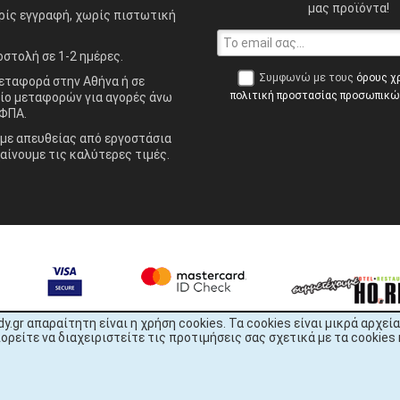
μας προϊόντα!
ίς εγγραφή, χωρίς πιστωτική
στολή σε 1-2 ημέρες.
Συμφωνώ με τους
όρους χ
ταφορά στην Αθήνα ή σε
πολιτική προστασίας προσωπικ
ίο μεταφορών για αγορές άνω
ΦΠΑ.
ε απευθείας από εργοστάσια
αίνουμε τις καλύτερες τιμές.
dy.gr απαραίτητη είναι η χρήση cookies. Τα cookies είναι μικρά αρχ
είτε να διαχειριστείτε τις προτιμήσεις σας σχετικά με τα cookies 
READY.gr © 2022 | All Rights Reserved
1344x1352