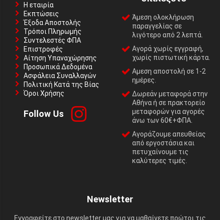
Η εταιρία
Εκπτώσεις
Άμεση ολοκλήρωση
Έξοδα Αποστολής
παραγγελίας σε
Τρόποι Πληρωμής
λιγότερο από 2 λεπτά.
Συντελεστές ΦΠΑ
Αγορά χωρίς εγγραφή,
Επιστροφές
χωρίς πιστωτική κάρτα.
Αίτηση Υπαναχώρησης
Προσωπικά Δεδομένα
Αμεση αποστολή σε 1-2
Ασφάλεια Συναλλαγών
ημέρες.
Πολιτική Κατά της Βίας
Όροι Χρήσης
Δωρεάν μεταφορά στην
Αθήνα ή σε πρακτορείο
μεταφορών για αγορές
Follow Us
άνω των 60€+ΦΠΑ.
Αγοράζουμε απευθείας
από εργοστάσια και
πετυχαίνουμε τις
καλύτερες τιμές.
Newsletter
Εγγραφείτε στο newsletter μας για να μαθαίνετε πρώτοι τις