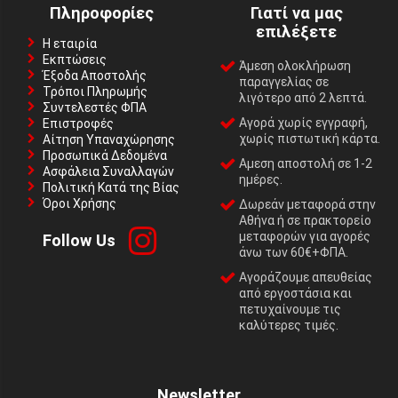
Πληροφορίες
Γιατί να μας
επιλέξετε
Η εταιρία
Εκπτώσεις
Άμεση ολοκλήρωση
Έξοδα Αποστολής
παραγγελίας σε
Τρόποι Πληρωμής
λιγότερο από 2 λεπτά.
Συντελεστές ΦΠΑ
Αγορά χωρίς εγγραφή,
Επιστροφές
χωρίς πιστωτική κάρτα.
Αίτηση Υπαναχώρησης
Προσωπικά Δεδομένα
Αμεση αποστολή σε 1-2
Ασφάλεια Συναλλαγών
ημέρες.
Πολιτική Κατά της Βίας
Όροι Χρήσης
Δωρεάν μεταφορά στην
Αθήνα ή σε πρακτορείο
μεταφορών για αγορές
Follow Us
άνω των 60€+ΦΠΑ.
Αγοράζουμε απευθείας
από εργοστάσια και
πετυχαίνουμε τις
καλύτερες τιμές.
Newsletter