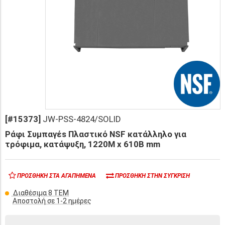
[#15373]
JW-PSS-4824/SOLID
Ράφι Συμπαγέs Πλαστικό NSF κατάλληλο για
τρόφιμα, κατάψυξη, 1220Μ x 610Β mm
ΠΡΟΣΘΉΚΗ ΣΤΑ ΑΓΑΠΗΜΈΝΑ
ΠΡΟΣΘΉΚΗ ΣΤΗΝ ΣΎΓΚΡΙΣΗ
Διαθέσιμα 8 ΤΕΜ
Αποστολή σε 1-2 ημέρες