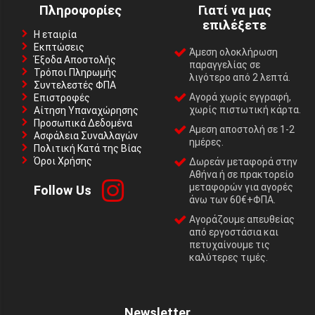
Πληροφορίες
Γιατί να μας
επιλέξετε
Η εταιρία
Εκπτώσεις
Άμεση ολοκλήρωση
Έξοδα Αποστολής
παραγγελίας σε
Τρόποι Πληρωμής
λιγότερο από 2 λεπτά.
Συντελεστές ΦΠΑ
Αγορά χωρίς εγγραφή,
Επιστροφές
χωρίς πιστωτική κάρτα.
Αίτηση Υπαναχώρησης
Προσωπικά Δεδομένα
Αμεση αποστολή σε 1-2
Ασφάλεια Συναλλαγών
ημέρες.
Πολιτική Κατά της Βίας
Όροι Χρήσης
Δωρεάν μεταφορά στην
Αθήνα ή σε πρακτορείο
μεταφορών για αγορές
Follow Us
άνω των 60€+ΦΠΑ.
Αγοράζουμε απευθείας
από εργοστάσια και
πετυχαίνουμε τις
καλύτερες τιμές.
Newsletter