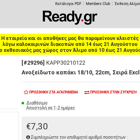
Κατάλογοι PDF
Members Club
Έκθεση Αλίμο
Η εταιρεία και οι αποθήκες μας θα παραμείνουν κλειστές
λόγω καλοκαιρινών διακοπών από 14 έως 21 Αυγούστου
ο εκθεσιακός μας χώρος στον Άλιμο από 10 έως 21 Αυγού
[#29296]
KAPP30210122
Ανοξείδωτο καπάκι 18/10, 22cm, Σειρά Excl
ΠΡΟΣΘΉΚΗ ΣΤΑ ΑΓΑΠΗΜΈΝΑ
ΠΡΟΣΘΉΚΗ ΣΤΗΝ ΣΎΓΚΡΙΣΗ
Διαθέσιμο
Αποστολή σε 1-2 ημέρες
€7,30
Συμπληρώστε τον επιθυμητό αριθμό ποσοτήτων :