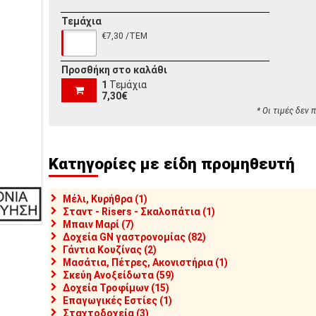
Τεμάχια
€7,30 /ΤΕΜ
Προσθήκη στο καλάθι
1
Τεμάχια
7,30€
* Οι τιμές δεν
Κατηγορίες με είδη προμηθευτή
Μέλι, Κυρήθρα (1)
Σταντ - Risers - Σκαλοπάτια (1)
Μπαιν Μαρί (7)
Δοχεία GN γαστρονομίας (82)
Γάντια Κουζίνας (2)
Μασάτια, Πέτρες, Ακονιστήρια (1)
Σκεύη Ανοξείδωτα (59)
Δοχεία Τροφίμων (15)
Επαγωγικές Εστίες (1)
Σταχτοδοχεία (3)