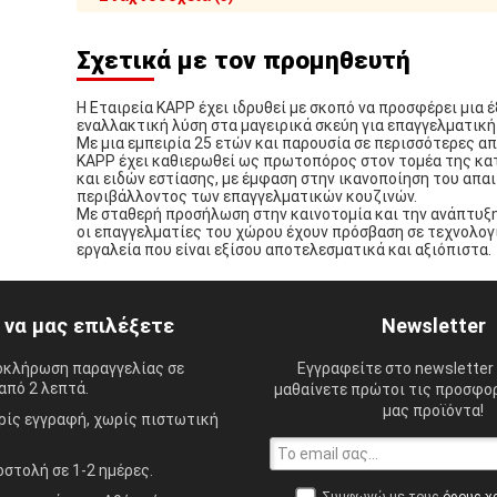
Σχετικά με τον προμηθευτή
Η Εταιρεία KAPP έχει ιδρυθεί με σκοπό να προσφέρει μια 
εναλλακτική λύση στα μαγειρικά σκεύη για επαγγελματική
Με μια εμπειρία 25 ετών και παρουσία σε περισσότερες απ
KAPP έχει καθιερωθεί ως πρωτοπόρος στον τομέα της κ
και ειδών εστίασης, με έμφαση στην ικανοποίηση του απα
περιβάλλοντος των επαγγελματικών κουζινών.
Με σταθερή προσήλωση στην καινοτομία και την ανάπτυξη
οι επαγγελματίες του χώρου έχουν πρόσβαση σε τεχνολογ
εργαλεία που είναι εξίσου αποτελεσματικά και αξιόπιστα.
ί να μας επιλέξετε
Newsletter
οκλήρωση παραγγελίας σε
Εγγραφείτε στο newsletter 
από 2 λεπτά.
μαθαίνετε πρώτοι τις προσφορ
μας προϊόντα!
ίς εγγραφή, χωρίς πιστωτική
στολή σε 1-2 ημέρες.