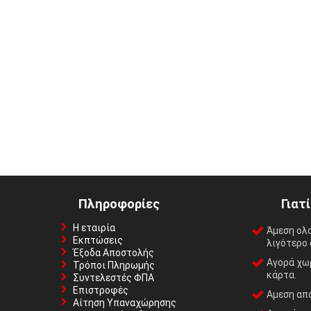
Πληροφορίες
Γιατ
Η εταιρία
Άμεση ολ
Εκπτώσεις
λιγότερο 
Έξοδα Αποστολής
Αγορά χωρ
Τρόποι Πληρωμής
κάρτα.
Συντελεστές ΦΠΑ
Επιστροφές
Αμεση απο
Αίτηση Υπαναχώρησης