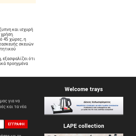
έξυπνη και ισχυρή
 χρήση.
ό 45 χώρες, η
ατασκευής σκευών
ιτητικού
, εξασφαλίζει ότι
ικά προηγμένα
Welcome trays
μας για να
ές και τα νέα
ΕΓΓΡΑΦΉ
LAPE collection