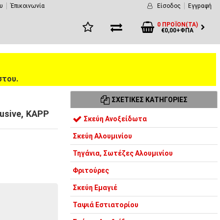
υ
Έπικοινωνία
Είσοδος
Εγγραφή
0 ΠΡΟΪΌΝ(ΤΑ)
€0,00+ΦΠΑ
στου.
ΣΧΕΤΙΚΈΣ ΚΑΤΗΓΟΡΊΕΣ
usive, KAPP
Σκεύη Ανοξείδωτα
Σκεύη Αλουμινίου
Τηγάνια, Σωτέζες Αλουμινίου
Φριτούρες
Σκεύη Εμαγιέ
Ταψιά Εστιατορίου