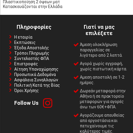
Πλαστικοποίηση 2 όψεων ματ
Κατασκευάζονται στην Ελλάδα
Πληροφορίες
Γιατί να μας
επιλέξετε
Η εταιρία
Εκπτώσεις
Άμεση ολοκλήρωση
Έξοδα Αποστολής
παραγγελίας σε
Τρόποι Πληρωμής
λιγότερο από 2 λεπτά.
Συντελεστές ΦΠΑ
Αγορά χωρίς εγγραφή,
Επιστροφές
χωρίς πιστωτική κάρτα.
Αίτηση Υπαναχώρησης
Προσωπικά Δεδομένα
Αμεση αποστολή σε 1-2
Ασφάλεια Συναλλαγών
ημέρες.
Πολιτική Κατά της Βίας
Όροι Χρήσης
Δωρεάν μεταφορά στην
Αθήνα ή σε πρακτορείο
μεταφορών για αγορές
Follow Us
άνω των 60€+ΦΠΑ.
Αγοράζουμε απευθείας
από εργοστάσια και
πετυχαίνουμε τις
καλύτερες τιμές.