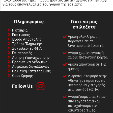
πολύ προσιτές τιμές, προσφέροντας μια ανταγωνιστική επιλογή
για τους επαγγελματίες του χώρου της εστίασης.
Πληροφορίες
Γιατί να μας
επιλέξετε
Η εταιρία
Εκπτώσεις
Άμεση ολοκλήρωση
Έξοδα Αποστολής
παραγγελίας σε
Τρόποι Πληρωμής
λιγότερο από 2 λεπτά.
Συντελεστές ΦΠΑ
Αγορά χωρίς εγγραφή,
Επιστροφές
χωρίς πιστωτική κάρτα.
Αίτηση Υπαναχώρησης
Προσωπικά Δεδομένα
Αμεση αποστολή σε 1-2
Ασφάλεια Συναλλαγών
ημέρες.
Πολιτική Κατά της Βίας
Όροι Χρήσης
Δωρεάν μεταφορά στην
Αθήνα ή σε πρακτορείο
μεταφορών για αγορές
Follow Us
άνω των 60€+ΦΠΑ.
Αγοράζουμε απευθείας
από εργοστάσια και
πετυχαίνουμε τις
καλύτερες τιμές.