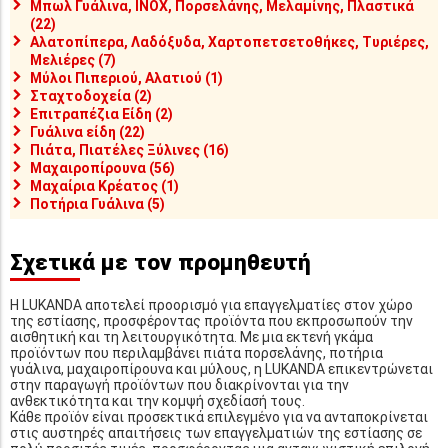
Μπωλ Γυάλινα, INOX, Πορσελάνης, Μελαμίνης, Πλαστικά
(22)
Αλατοπίπερα, Λαδόξυδα, Χαρτοπετσετοθήκες, Τυριέρες,
Μελιέρες (7)
Μύλοι Πιπεριού, Αλατιού (1)
Σταχτοδοχεία (2)
Επιτραπέζια Είδη (2)
Γυάλινα είδη (22)
Πιάτα, Πιατέλες Ξύλινες (16)
Μαχαιροπίρουνα (56)
Μαχαίρια Κρέατος (1)
Ποτήρια Γυάλινα (5)
Σχετικά με τον προμηθευτή
Η LUKANDA αποτελεί προορισμό για επαγγελματίες στον χώρο
της εστίασης, προσφέροντας προϊόντα που εκπροσωπούν την
αισθητική και τη λειτουργικότητα. Με μια εκτενή γκάμα
προϊόντων που περιλαμβάνει πιάτα πορσελάνης, ποτήρια
γυάλινα, μαχαιροπίρουνα και μύλους, η LUKANDA επικεντρώνεται
στην παραγωγή προϊόντων που διακρίνονται για την
ανθεκτικότητα και την κομψή σχεδίασή τους.
Κάθε προϊόν είναι προσεκτικά επιλεγμένο για να ανταποκρίνεται
στις αυστηρές απαιτήσεις των επαγγελματιών της εστίασης σε