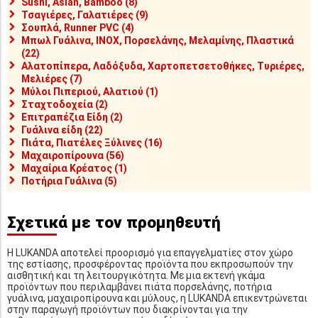
Sushi, Asian, Bamboo (8)
Τσαγιέρες, Γαλατιέρες (9)
Σουπλά, Runner PVC (4)
Μπωλ Γυάλινα, INOX, Πορσελάνης, Μελαμίνης, Πλαστικά
(22)
Αλατοπίπερα, Λαδόξυδα, Χαρτοπετσετοθήκες, Τυριέρες,
Μελιέρες (7)
Μύλοι Πιπεριού, Αλατιού (1)
Σταχτοδοχεία (2)
Επιτραπέζια Είδη (2)
Γυάλινα είδη (22)
Πιάτα, Πιατέλες Ξύλινες (16)
Μαχαιροπίρουνα (56)
Μαχαίρια Κρέατος (1)
Ποτήρια Γυάλινα (5)
Σχετικά με τον προμηθευτή
Η LUKANDA αποτελεί προορισμό για επαγγελματίες στον χώρο
της εστίασης, προσφέροντας προϊόντα που εκπροσωπούν την
αισθητική και τη λειτουργικότητα. Με μια εκτενή γκάμα
προϊόντων που περιλαμβάνει πιάτα πορσελάνης, ποτήρια
γυάλινα, μαχαιροπίρουνα και μύλους, η LUKANDA επικεντρώνεται
στην παραγωγή προϊόντων που διακρίνονται για την