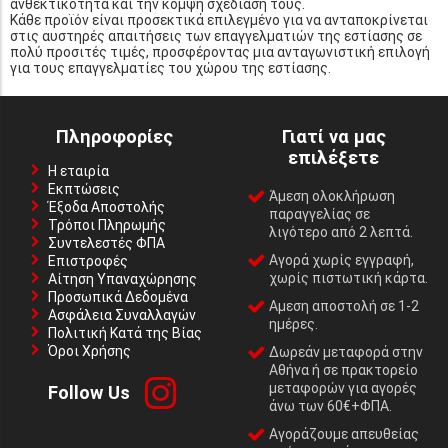
ανθεκτικότητα και την κομψή σχεδίασή τους.
Κάθε προϊόν είναι προσεκτικά επιλεγμένο για να ανταποκρίνεται
στις αυστηρές απαιτήσεις των επαγγελματιών της εστίασης σε
πολύ προσιτές τιμές, προσφέροντας μια ανταγωνιστική επιλογή
για τους επαγγελματίες του χώρου της εστίασης.
Πληροφορίες
Γιατί να μας
επιλέξετε
Η εταιρία
Εκπτώσεις
Άμεση ολοκλήρωση
Έξοδα Αποστολής
παραγγελίας σε
Τρόποι Πληρωμής
λιγότερο από 2 λεπτά.
Συντελεστές ΦΠΑ
Αγορά χωρίς εγγραφή,
Επιστροφές
χωρίς πιστωτική κάρτα.
Αίτηση Υπαναχώρησης
Προσωπικά Δεδομένα
Αμεση αποστολή σε 1-2
Ασφάλεια Συναλλαγών
ημέρες.
Πολιτική Κατά της Βίας
Όροι Χρήσης
Δωρεάν μεταφορά στην
Αθήνα ή σε πρακτορείο
μεταφορών για αγορές
Follow Us
άνω των 60€+ΦΠΑ.
Αγοράζουμε απευθείας