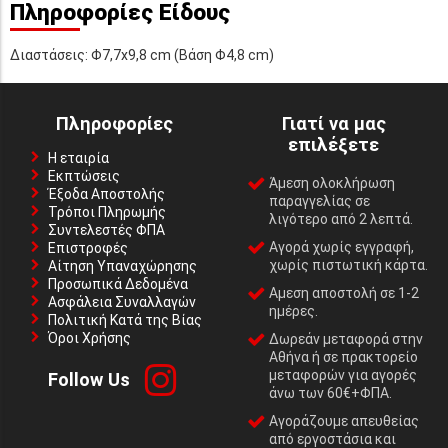
Πληροφορίες Είδους
Διαστάσεις: Φ7,7x9,8 cm (Βάση Φ4,8 cm)
Πληροφορίες
Γιατί να μας
επιλέξετε
Η εταιρία
Εκπτώσεις
Άμεση ολοκλήρωση
Έξοδα Αποστολής
παραγγελίας σε
Τρόποι Πληρωμής
λιγότερο από 2 λεπτά.
Συντελεστές ΦΠΑ
Αγορά χωρίς εγγραφή,
Επιστροφές
χωρίς πιστωτική κάρτα.
Αίτηση Υπαναχώρησης
Προσωπικά Δεδομένα
Αμεση αποστολή σε 1-2
Ασφάλεια Συναλλαγών
ημέρες.
Πολιτική Κατά της Βίας
Όροι Χρήσης
Δωρεάν μεταφορά στην
Αθήνα ή σε πρακτορείο
μεταφορών για αγορές
Follow Us
άνω των 60€+ΦΠΑ.
Αγοράζουμε απευθείας
από εργοστάσια και