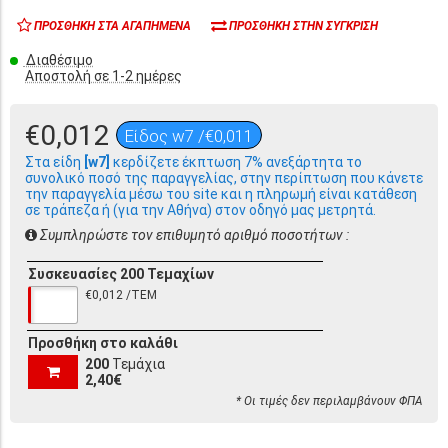
ΠΡΟΣΘΉΚΗ ΣΤΑ ΑΓΑΠΗΜΈΝΑ
ΠΡΟΣΘΉΚΗ ΣΤΗΝ ΣΎΓΚΡΙΣΗ
Διαθέσιμο
Αποστολή σε 1-2 ημέρες
€0,012
Είδος w7 /€0,011
Στα είδη
[w7]
κερδίζετε έκπτωση 7% ανεξάρτητα το
συνολικό ποσό της παραγγελίας, στην περίπτωση που κάνετε
την παραγγελία μέσω του site και η πληρωμή είναι κατάθεση
σε τράπεζα ή (για την Αθήνα) στον οδηγό μας μετρητά.
Συμπληρώστε τον επιθυμητό αριθμό ποσοτήτων :
Συσκευασίες 200 Τεμαχίων
€0,012 /ΤΕΜ
Προσθήκη στο καλάθι
200
Τεμάχια
2,40€
* Οι τιμές δεν περιλαμβάνουν ΦΠΑ