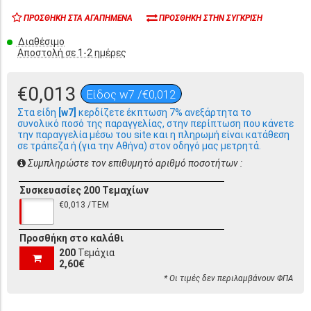
ΠΡΟΣΘΉΚΗ ΣΤΑ ΑΓΑΠΗΜΈΝΑ
ΠΡΟΣΘΉΚΗ ΣΤΗΝ ΣΎΓΚΡΙΣΗ
Διαθέσιμο
Αποστολή σε 1-2 ημέρες
€0,013
Είδος w7 /€0,012
Στα είδη
[w7]
κερδίζετε έκπτωση 7% ανεξάρτητα το
συνολικό ποσό της παραγγελίας, στην περίπτωση που κάνετε
την παραγγελία μέσω του site και η πληρωμή είναι κατάθεση
σε τράπεζα ή (για την Αθήνα) στον οδηγό μας μετρητά.
Συμπληρώστε τον επιθυμητό αριθμό ποσοτήτων :
Συσκευασίες 200 Τεμαχίων
€0,013 /ΤΕΜ
Προσθήκη στο καλάθι
200
Τεμάχια
2,60€
* Οι τιμές δεν περιλαμβάνουν ΦΠΑ