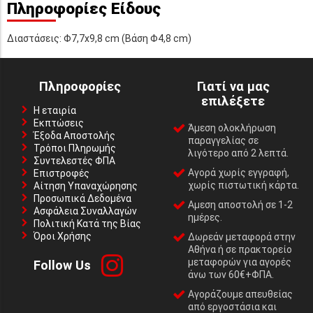
Πληροφορίες Είδους
Διαστάσεις: Φ7,7x9,8 cm (Βάση Φ4,8 cm)
Πληροφορίες
Γιατί να μας
επιλέξετε
Η εταιρία
Εκπτώσεις
Άμεση ολοκλήρωση
Έξοδα Αποστολής
παραγγελίας σε
Τρόποι Πληρωμής
λιγότερο από 2 λεπτά.
Συντελεστές ΦΠΑ
Αγορά χωρίς εγγραφή,
Επιστροφές
χωρίς πιστωτική κάρτα.
Αίτηση Υπαναχώρησης
Προσωπικά Δεδομένα
Αμεση αποστολή σε 1-2
Ασφάλεια Συναλλαγών
ημέρες.
Πολιτική Κατά της Βίας
Όροι Χρήσης
Δωρεάν μεταφορά στην
Αθήνα ή σε πρακτορείο
μεταφορών για αγορές
Follow Us
άνω των 60€+ΦΠΑ.
Αγοράζουμε απευθείας
από εργοστάσια και