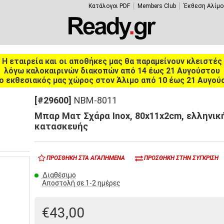
Κατάλογοι PDF
Members Club
Έκθεση Αλίμο
Η εταιρεία και οι αποθήκες μας θα παραμείνουν κλειστές
λόγω καλοκαιρινών διακοπών από 14 έως 21 Αυγούστου
ο εκθεσιακός μας χώρος στον Άλιμο από 10 έως 21 Αυγού
[#29600]
NBM-8011
Μπαρ Ματ Σχάρα Inox, 80x11x2cm, ελληνικ
κατασκευής
ΠΡΟΣΘΉΚΗ ΣΤΑ ΑΓΑΠΗΜΈΝΑ
ΠΡΟΣΘΉΚΗ ΣΤΗΝ ΣΎΓΚΡΙΣΗ
Διαθέσιμο
Αποστολή σε 1-2 ημέρες
€43,00