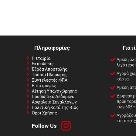
Πληροφορίες
Γιατ
Η εταιρία
Άμεση ολ
Εκπτώσεις
λιγότερο 
Έξοδα Αποστολής
Αγορά χωρ
Τρόποι Πληρωμής
κάρτα.
Συντελεστές ΦΠΑ
Επιστροφές
Αμεση απο
Αίτηση Υπαναχώρησης
Δωρεάν με
Προσωπικά Δεδομένα
πρακτορε
Ασφάλεια Συναλλαγών
των 60€+
Πολιτική Κατά της Βίας
Όροι Χρήσης
Αγοράζουμ
και πετυχ
Follow Us