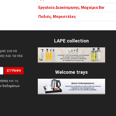
Εργαλεία Διακόσμησης, Μαχαίρια Bar
Ποδιές, Μπροστέλες
LAPE collection
μας για να
ές και τα νέα
ΕΓΓΡΑΦΉ
Welcome trays
ρήσης
και τη
ών δεδομένων