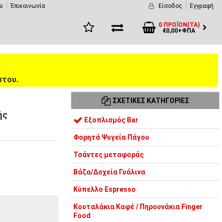
υ
Έπικοινωνία
Είσοδος
Εγγραφή
0 ΠΡΟΪΌΝ(ΤΑ)
€0,00+ΦΠΑ
στου.
ΣΧΕΤΙΚΈΣ ΚΑΤΗΓΟΡΊΕΣ
ής
Εξοπλισμός Bar
Φορητά Ψυγεία Πάγου
Τσάντες μεταφοράς
Βάζα/Δοχεία Γυάλινα
Κύπελλο Espresso
Κουταλάκια Καφέ / Πηρουνάκια Finger
Food