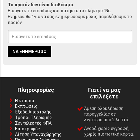
Το προϊόν δεν είναι διαθέσιμο.
Εισάγετε το email σας και πατήστε το πλήκτρο "Να
Ενημερωθώ" για να σας ενημερώσουμε μόλις παραλάβουμε το
προϊόν.
ΝΑ ΕΝΗΜΕΡΩΘΏ
Πληροφορίες
Γιατί να μας
επιλέξετε
Η εταιρία
Εκπτώσεις
Άμεση ολοκλήρωση
Έξοδα Αποστολής
παραγγελίας σε
Τρόποι Πληρωμής
λιγότερο από 2 λεπτά.
Συντελεστές ΦΠΑ
Αγορά χωρίς εγγραφή,
Επιστροφές
χωρίς πιστωτική κάρτα.
Αίτηση Υπαναχώρησης
Προσωπικά Δεδομένα