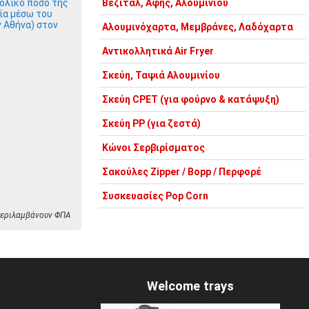
ολικό ποσό της
Βεζιτάλ, Αφής, Αλουμινίου
ία μέσω του
ν Αθήνα) στον
Αλουμινόχαρτα, Μεμβράνες, Λαδόχαρτα
Αντικολλητικά Air Fryer
Σκεύη, Ταψιά Αλουμινίου
Σκεύη CPET (για φούρνο & κατάψυξη)
Σκεύη PP (για ζεστά)
Κώνοι Σερβιρίσματος
Σακούλες Zipper / Bopp / Περφορέ
Συσκευασίες Pop Corn
 περιλαμβάνουν ΦΠΑ
Welcome trays