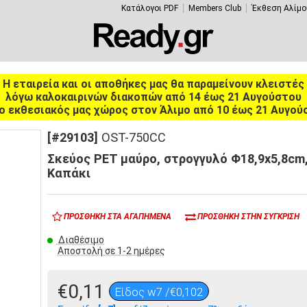
Κατάλογοι PDF
Members Club
Έκθεση Αλίμο
Η εταιρεία και οι αποθήκες μας θα παραμείνουν κλειστές
λόγω καλοκαιρινών διακοπών από 14 έως 21 Αυγούστου
ο εκθεσιακός μας χώρος στον Άλιμο από 10 έως 21 Αυγού
[#29103]
OST-750CC
Σκεύος PET μαύρο, στρογγυλό Φ18,9x5,8cm
Καπάκι
ΠΡΟΣΘΉΚΗ ΣΤΑ ΑΓΑΠΗΜΈΝΑ
ΠΡΟΣΘΉΚΗ ΣΤΗΝ ΣΎΓΚΡΙΣΗ
Διαθέσιμο
Αποστολή σε 1-2 ημέρες
€0,11
Είδος w7 /€0,102