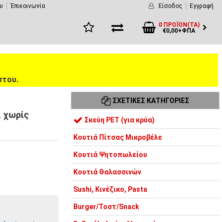
υ
Έπικοινωνία
Είσοδος
Εγγραφή
0 ΠΡΟΪΌΝ(ΤΑ)
€0,00+ΦΠΑ
στου.
ΣΧΕΤΙΚΈΣ ΚΑΤΗΓΟΡΊΕΣ
, χωρίς
Σκεύη PET (για κρύα)
Κουτιά Πίτσας Μικροβέλε
Κουτιά Ψητοπωλείου
Κουτιά Θαλασσινών
Sushi, Κινέζικο, Pasta
Burger/Τοστ/Snack