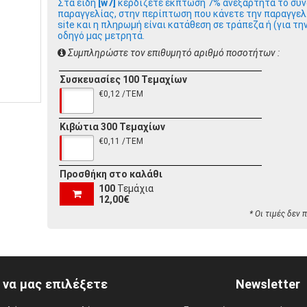
Στα είδη
[w7]
κερδίζετε έκπτωση 7% ανεξάρτητα το συν
παραγγελίας, στην περίπτωση που κάνετε την παραγγελ
site και η πληρωμή είναι κατάθεση σε τράπεζα ή (για τη
οδηγό μας μετρητά.
Συμπληρώστε τον επιθυμητό αριθμό ποσοτήτων :
Συσκευασίες 100 Τεμαχίων
€0,12 /ΤΕΜ
Κιβώτια 300 Τεμαχίων
€0,11 /ΤΕΜ
Προσθήκη στο καλάθι
100
Τεμάχια
12,00€
* Οι τιμές δεν
ί να μας επιλέξετε
Newsletter