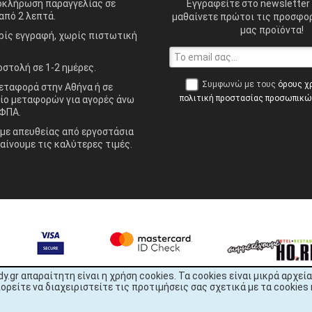
οκλήρωση παραγγελίας σε
Εγγραφείτε στο newsletter 
από 2 λεπτά.
μαθαίνετε πρώτοι τις προσφορ
μας προϊόντα!
ίς εγγραφή, χωρίς πιστωτική
στολή σε 1-2 ημέρες.
Συμφωνώ με τους
όρους χ
ταφορά στην Αθήνα ή σε
πολιτική προστασίας προσωπικ
ίο μεταφορών για αγορές άνω
ΦΠΑ.
ε απευθείας από εργοστάσια
αίνουμε τις καλύτερες τιμές.
dy.gr απαραίτητη είναι η χρήση cookies. Τα cookies είναι μικρά αρχ
είτε να διαχειριστείτε τις προτιμήσεις σας σχετικά με τα cookies 
READY.gr © 2022 | All Rights Reserved