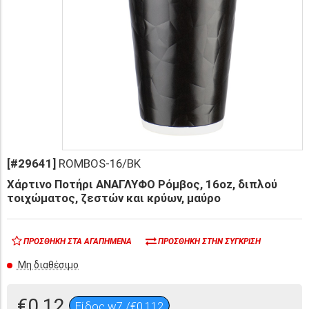
[#29641]
ROMBOS-16/BK
Χάρτινο Ποτήρι ΑΝΑΓΛΥΦΟ Ρόμβος, 16oz, διπλού
τοιχώματος, ζεστών και κρύων, μαύρο
ΠΡΟΣΘΉΚΗ ΣΤΑ ΑΓΑΠΗΜΈΝΑ
ΠΡΟΣΘΉΚΗ ΣΤΗΝ ΣΎΓΚΡΙΣΗ
Μη διαθέσιμο
€0,12
Είδος w7 /€0,112