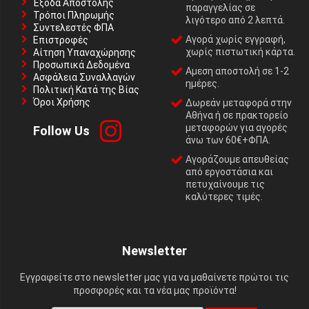
Έξοδα Αποστολής
παραγγελίας σε
Τρόποι Πληρωμής
λιγότερο από 2 λεπτά.
Συντελεστές ΦΠΑ
Αγορά χωρίς εγγραφή,
Επιστροφές
χωρίς πιστωτική κάρτα.
Αίτηση Υπαναχώρησης
Προσωπικά Δεδομένα
Αμεση αποστολή σε 1-2
Ασφάλεια Συναλλαγών
ημέρες.
Πολιτική Κατά της Βίας
Όροι Χρήσης
Δωρεάν μεταφορά στην
Αθήνα ή σε πρακτορείο
μεταφορών για αγορές
Follow Us
άνω των 60€+ΦΠΑ.
Αγοράζουμε απευθείας
από εργοστάσια και
πετυχαίνουμε τις
καλύτερες τιμές.
Newsletter
Εγγραφείτε στο newsletter μας για να μαθαίνετε πρώτοι τις
προσφορές και τα νέα μας προϊόντα!