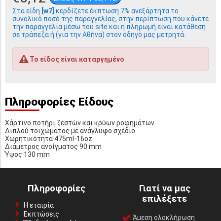
Στα είδη
[w7]
κερδίζετε έκπτωση 7% ανεξάρτητα το
συνολικό ποσό της παραγγελίας, στην περίπτωση που κάνετε
την παραγγελία μέσω του site και η πληρωμή είναι κατάθεση
σε τράπεζα ή (για την Αθήνα) στον οδηγό μας μετρητά.
Το είδος είναι καταργημένο
Πληροφορίες Είδους
Χάρτινο ποτήρι ζεστών και κρύων ροφημάτων
Διπλού τοιχώματος με ανάγλυφο σχέδιο.
Χωρητικότητα 475ml-16oz
Διάμετρος ανοίγματος 90 mm
Ύψος 130 mm
Πληροφορίες
Γιατί να μας
επιλέξετε
Η εταιρία
Εκπτώσεις
Άμεση ολοκλήρωση