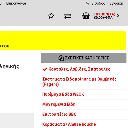
υ
Έπικοινωνία
Είσοδος
Εγγραφή
0 ΠΡΟΪΌΝ(ΤΑ)
€0,00+ΦΠΑ
στου.
ΣΧΕΤΙΚΈΣ ΚΑΤΗΓΟΡΊΕΣ
λληνικής
Κουτάλες, Λαβίδες, Σπάτουλες
Σύστηματα Ειδοποίησης με βομβητές
(Pagers)
Πυρίμαχα Βάζα WECK
Μαντεμένια Είδη
Επιτραπέζιο BBQ
Κεράσματα / Amuse bouche