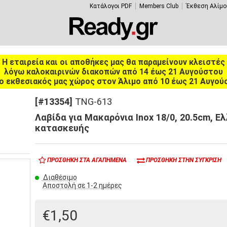
Κατάλογοι PDF
Members Club
Έκθεση Αλίμο
Η εταιρεία και οι αποθήκες μας θα παραμείνουν κλειστές
λόγω καλοκαιρινών διακοπών από 14 έως 21 Αυγούστου
ο εκθεσιακός μας χώρος στον Άλιμο από 10 έως 21 Αυγού
[#13354]
TNG-613
Λαβίδα για Mακαρόνια Inox 18/0, 20.5cm, Ε
κατασκευής
ΠΡΟΣΘΉΚΗ ΣΤΑ ΑΓΑΠΗΜΈΝΑ
ΠΡΟΣΘΉΚΗ ΣΤΗΝ ΣΎΓΚΡΙΣΗ
Διαθέσιμο
Αποστολή σε 1-2 ημέρες
€1,50