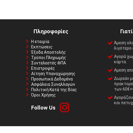
Πληροφορίες
Γιατ
Η εταιρία
Άμεση ολ
Εκπτώσεις
λιγότερο 
Έξοδα Αποστολής
Αγορά χωρ
Τρόποι Πληρωμής
κάρτα.
Συντελεστές ΦΠΑ
Επιστροφές
Αμεση απο
Αίτηση Υπαναχώρησης
Δωρεάν με
Προσωπικά Δεδομένα
πρακτορε
Ασφάλεια Συναλλαγών
των 60€+
Πολιτική Κατά της Βίας
Όροι Χρήσης
Αγοράζουμ
και πετυχ
Follow Us