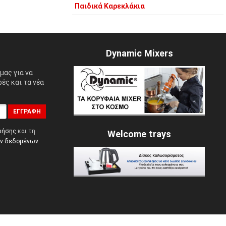
Παιδικά Καρεκλάκια
Dynamic Mixers
μας για να
ές και τα νέα
ΕΓΓΡΑΦΉ
ρήσης
και τη
Welcome trays
ών δεδομένων