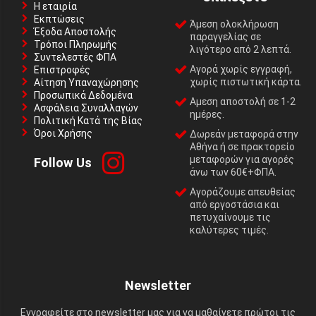
Η εταιρία
Εκπτώσεις
Άμεση ολοκλήρωση
Έξοδα Αποστολής
παραγγελίας σε
Τρόποι Πληρωμής
λιγότερο από 2 λεπτά.
Συντελεστές ΦΠΑ
Αγορά χωρίς εγγραφή,
Επιστροφές
χωρίς πιστωτική κάρτα.
Αίτηση Υπαναχώρησης
Προσωπικά Δεδομένα
Αμεση αποστολή σε 1-2
Ασφάλεια Συναλλαγών
ημέρες.
Πολιτική Κατά της Βίας
Όροι Χρήσης
Δωρεάν μεταφορά στην
Αθήνα ή σε πρακτορείο
μεταφορών για αγορές
Follow Us
άνω των 60€+ΦΠΑ.
Αγοράζουμε απευθείας
από εργοστάσια και
πετυχαίνουμε τις
καλύτερες τιμές.
Newsletter
Εγγραφείτε στο newsletter μας για να μαθαίνετε πρώτοι τις