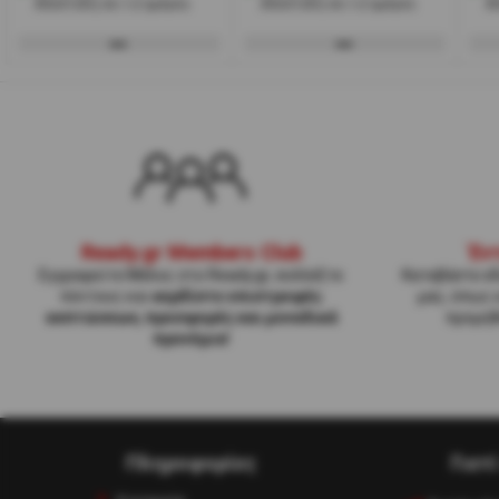
Αποστολή σε 1-2 ημέρες
Αποστολή σε 1-2 ημέρες
Α
Ready.gr Members Club
Έν
Εγγραφείτε Μέλος στο Ready.gr, συλλέξτε
Κατεβάστε εδ
πόντους και
κερδίστε επιστροφές
μας, όπως 
εκπτώσεων, προσφορές και μοναδικά
προμηθ
προνόμια
!
Πληροφορίες
Γιατ