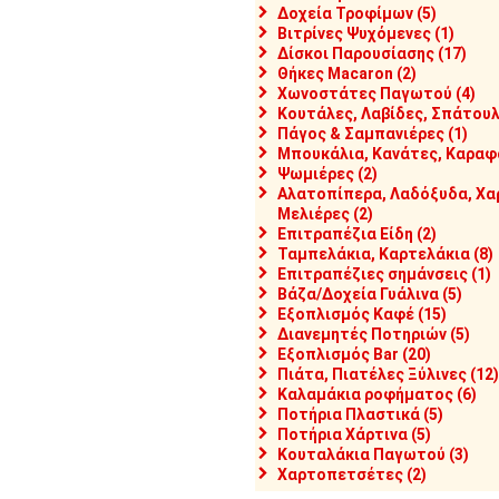
2730]
KLC04-50/C-450
[#12735]
KLC06-37/C-637
[#12736]
K
Δοχεία Τροφίμων (5)
οs Ακρυλικόs , EN1/1
Δίσκοs Ακρυλικόs,
Δίσκοs Ακ
Βιτρίνες Ψυχόμενες (1)
7x2.5cm, Garibaldi
57x37x8cm, Garibaldi
65x45x8cm,
Δίσκοι Παρουσίασης (17)
Θήκες Macaron (2)
Χωνοστάτες Παγωτού (4)
αθέσιμο
Διαθέσιμο
Διαθέσιμ
Κουτάλες, Λαβίδες, Σπάτουλ
ποστολή σε 1-2 ημέρες
Αποστολή σε 1-2 ημέρες
Αποστολή
Πάγος & Σαμπανιέρες (1)
Μπουκάλια, Κανάτες, Καραφά
Ψωμιέρες (2)
Αλατοπίπερα, Λαδόξυδα, Χα
Μελιέρες (2)
Επιτραπέζια Είδη (2)
Ταμπελάκια, Καρτελάκια (8)
Επιτραπέζιες σημάνσεις (1)
Βάζα/Δοχεία Γυάλινα (5)
Εξοπλισμός Καφέ (15)
Διανεμητές Ποτηριών (5)
Εξοπλισμός Bar (20)
Πιάτα, Πιατέλες Ξύλινες (12)
Καλαμάκια ροφήματος (6)
Ποτήρια Πλαστικά (5)
1,50
€17,50
€26,00
Ποτήρια Χάρτινα (5)
2750]
KLR04-37/R-437
[#12752]
KLR04-52/R-452
[#12753]
K
Κουταλάκια Παγωτού (3)
κοs Ακρυλικόs,
Δίσκοs Ακρυλικόs,
Δίσκος Ακ
Χαρτοπετσέτες (2)
ογγυλόs , Φ38x2.5cm,
Στρογγυλόs , Φ53x2.5cm,
Στρογγυλό