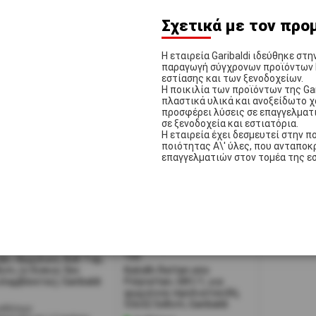
κάλυμμα ΔΕΝ
(το κάλυμμα ΔΕΝ
κάλυμμα δ
λαμβάνεται), Garibaldi
περιλαμβάνεται) Garibaldi
περιλαμβάν
Σχετικά με τον προ
αθέσιμο
Διαθέσιμο
Διαθέσιμ
ποστολή σε 1-2 ημέρες
Αποστολή σε 1-2 ημέρες
Αποστολή
Η εταιρεία Garibaldi ιδεύθηκε στη
παραγωγή σύγχρονων προϊόντων Fo
εστίασης και των ξενοδοχείων.
Η ποικιλία των προϊόντων της Ga
πλαστικά υλικά και ανοξείδωτο χ
προσφέρει λύσεις σε επαγγελματ
σε ξενοδοχεία και εστιατόρια.
Η εταιρεία έχει δεσμευτεί στην 
ποιότητας Α\' ύλες, που ανταποκ
επαγγελματιών στον τομέα της ε
0,00
€25,00
2743]
KLR07-38/R-380
[#12757]
NT-100/NTC01-
100
κι Ακρυλικό, Roll-Τop,
cm, (ο δίσκος δεν
Καλάθι Rattan απο
λαμβάνεται), Garibaldi
Polyrattan, GN1/1, για
ψωμιά και σφολιατοειδή,
53x32.5x8cm, Garibaldi
αθέσιμο