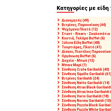
Κατηγορίες με είδη
3,00
€43,00
€43,50
2704]
KLC01-32/C-132
[#12718]
KLC03-32-M/C-
[#12721]
K
332M
332P
άκι Ακρυλικό, Θολωτο,
Διανεμητές (49)
/1 32.5x53xΥ22cm, (δεν
Καπάκι Ακρυλικό,
Καπάκι Ακ
Βιτρίνες, Παρουσίαση (44)
ιλαμβάνεται δίσκος)
Ανοιγομενο, σπαστό κατα
Ανοιγομεν
Ψυχόμενα Πλατό (12)
baldi
μήκοs, GN1/1 53x35.5cm
πλάτοs, G
Σταντ - Risers - Σκαλοπάτια 
(δεν περιλαμβάνεται
(δεν περι
αθέσιμο
Κουτιά, Τελάρα Buffet (6)
δίσκος), Garibaldi
δίσκος), Ga
ποστολή σε 1-2 ημέρες
Διαθέσιμο
Διαθέσιμ
Ξύλινα Είδη Buffet (48)
Αποστολή σε 1-2 ημέρες
Αποστολή
Τουρτιέρες, Πλατό (41)
Δίσκοι, Πιατέλες Παρουσίαση
Οργάνωση Buffet (6)
Δοχεία - Μπωλ (12)
Μπαιν Μαρί (1)
Σύνθεση Crate Garibaldi (40)
Σύνθεση Squillo Garibaldi (61
Βιτρίνες Garibaldi (24)
Σύνθεση Netto Garibaldi (14)
Σύνθεση Atrax Black Garibaldi
Σύνθεση Atrax Inox Garibaldi 
Σύνθεση Vario Garibaldi (18)
Σύνθεση Norma Garibaldi (10)
Σύνθεση Puzzle Black Garibald
5,00
€24,00
€57,00
Σύνθεση Puzzle White Garibald