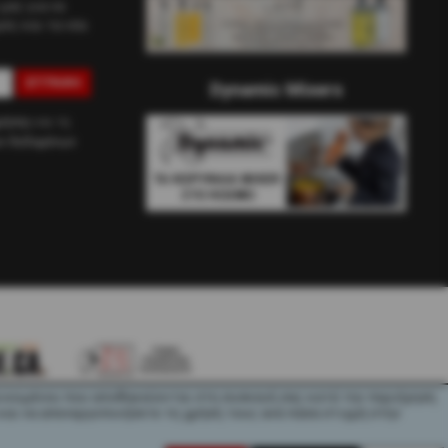
μας για να
ές και τα νέα
ΕΓΓΡΑΦΉ
Dynamic Mixers
ρήσης
και τη
ών δεδομένων
εία κειμένου που αποθηκεύονται στη συσκευή σας κατά την περιήγηση
και να απενεργοποιήσετε τη χρήση τους ανά πάσα στιγμή στην