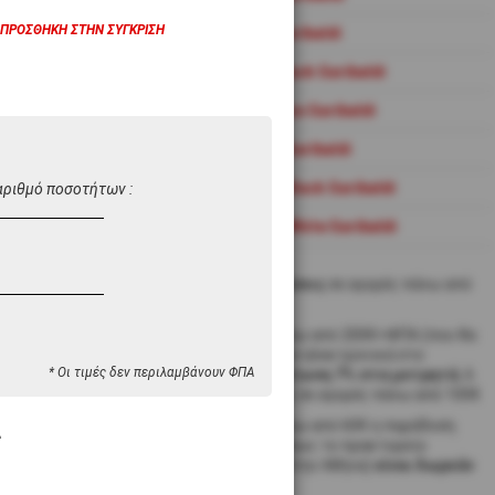
ΠΡΟΣΘΉΚΗ ΣΤΗΝ ΣΎΓΚΡΙΣΗ
Σύνθεση Vario Garibaldi
Σύνθεση Atrax Black Garibaldi
Σύνθεση Atrax Inox Garibaldi
LC07-209-BK
ο ABS και Καπάκι
Σύνθεση Norma Garibaldi
πο PS,
m, Μαύρο,
Σύνθεση Puzzle Black Garibaldi
αριθμό ποσοτήτων :
ο
Σύνθεση Puzzle White Garibaldi
 σε 1-2 ημέρες
12 άτοκες δόσεις
σε αγορές πάνω από
200€
Για αγορές πάνω από 200€+ΦΠΑ (που θα
ολοκληρωθούν ηλεκτρονικά στο
* Οι τιμές δεν περιλαμβάνουν ΦΠΑ
Ready.gr)
έκπτωση 7% στα μετρητά
, 6
άτοκες δόσεις σε αγορές πάνω από 100€
Για αγορές πάνω από 60€ η παράδοση
ς
στην Αθήνα ή έως το πρακτορείο
μεταφορών (στην Αθήνα)
είναι δωρεάν