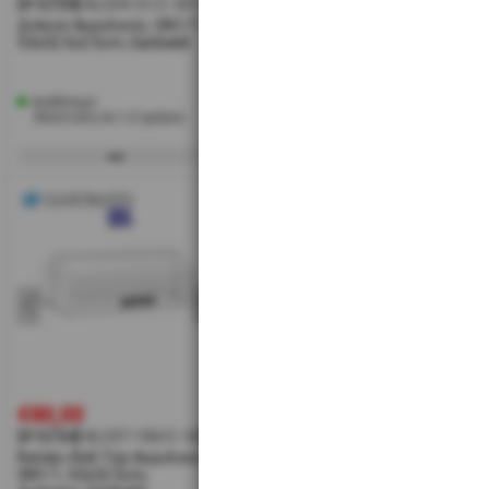
[#12729]
KLC04-31/C-431
[#12732]
KLC04-47/C-447
[#1
Δίσκοs Ακρυλικός, GN1/1
Δίσκοs Ακρυλικόs
Δίσκ
53x32.5x2.5cm, Garibaldi
65x45x2.5cm, Garibaldi
53x3
Διαθέσιμο
Διαθέσιμο
Δι
Αποστολή σε 1-2 ημέρες
Αποστολή σε 1-2 ημέρες
Α
€80,00
€21,50
€2
[#12724]
KLC07-100/C-100
[#12725]
KLC08-28/C-828
[#1
Καπάκι Roll-Top Ακρυλικό,
Καπάκι Ταψιού
Δίσ
GN1/1, 53x32.5cm,
Ζαχαροπλαστικής
Στρ