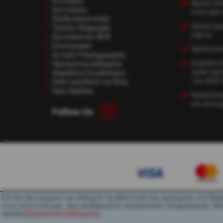
Η εταιρία
Άμεση ολ
Εκπτώσεις
λιγότερο 
Έξοδα Αποστολής
Αγορά χωρ
Τρόποι Πληρωμής
κάρτα.
Συντελεστές ΦΠΑ
Επιστροφές
Αμεση απο
Αίτηση Υπαναχώρησης
Δωρεάν με
Προσωπικά Δεδομένα
πρακτορε
Ασφάλεια Συναλλαγών
των 60€+
Πολιτική Κατά της Βίας
Όροι Χρήσης
Αγοράζουμ
και πετυχ
Follow Us
Για την λειτουργία του eshop & την βελτίωση της εμπειρίας στο Rea
στον ιστότοπό μας. Δεν αποθηκεύουν προσωπικές πληροφορίες. Μπορ
σελίδα
[Προσωπικά Δεδομένα]
.