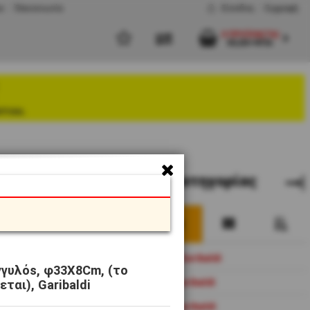
υ
Έπικοινωνία
Είσοδος
Εγγραφή
0 ΠΡΟΪΌΝ(ΤΑ)
€0,00+ΦΠΑ
στου.
Eπιλογές κατηγορίας
Σύνθεση Squillo Garibaldi
γγυλόs, φ33X8Cm, (το
Σύνθεση Crate Garibaldi
ται), Garibaldi
Σύνθεση Netto Garibaldi