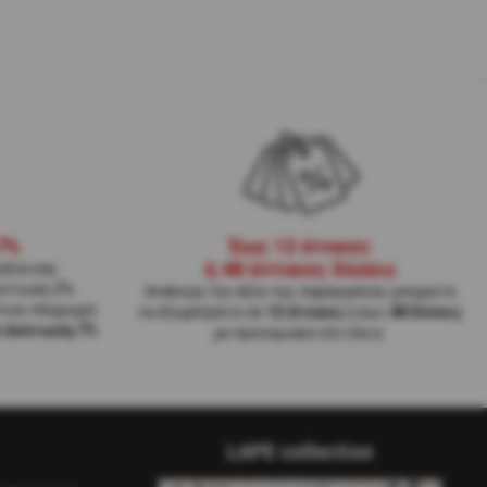
7%
Έως 12 άτοκες
ή 48 έντοκες δόσεις
ελία σας
κπτωση 2%.
Ανάλογα την αξία της παραγγελίες μπορείτε
Α και πληρωμή
να εξοφλήσετε σε
12 άτοκες
ή έως
48 δόσεις
ε έκπτωση 7%
με προνομιακό επιτόκιο.
LAPE collection