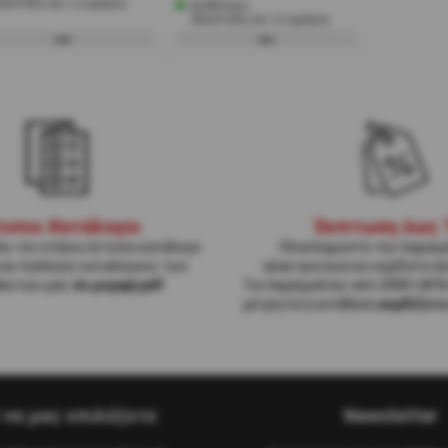
ποστολή σε 1-2 ημέρες
Διαθέσιμο
Αποστολή σε 1-2 ημέρες
τυποι Κατάλογοι
Έκπτωση έως 
ώ τον ετήσιο έντυπο κατάλογο
Ολοκληρώστε την παραγγ
και πολλούς καταλόγους των
ηλεκτρονικά και κερδίστε έ
ευτών μας
σε μορφή pdf
Για παραγγελίες από 200€+ΦΠ
μετρητά ή κατάθεση
κερδίζετ
ί να μας επιλέξετε
Newsletter