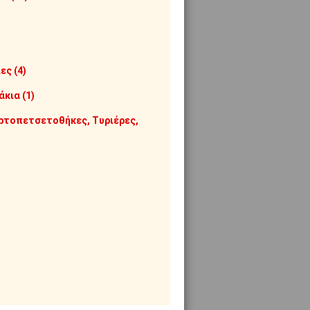
LC06-47/C-647
ρυλικόs
 Garibaldi
ο
ες (4)
 σε 1-2 ημέρες
κια (1)
ρτοπετσετοθήκες, Τυριέρες,
LR06-32/R-632
ρυλικόs,
s, φ33X8Cm, (το