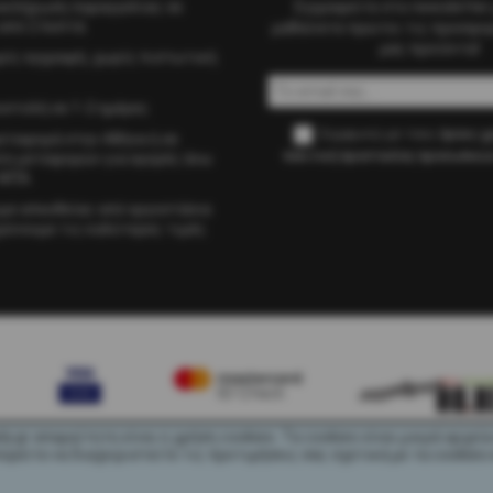
οκλήρωση παραγγελίας σε
Εγγραφείτε στο newsletter 
από 2 λεπτά.
μαθαίνετε πρώτοι τις προσφορ
μας προϊόντα!
ίς εγγραφή, χωρίς πιστωτική
στολή σε 1-2 ημέρες.
Συμφωνώ με τους
όρους χ
ταφορά στην Αθήνα ή σε
πολιτική προστασίας προσωπικ
ίο μεταφορών για αγορές άνω
ΦΠΑ.
ε απευθείας από εργοστάσια
αίνουμε τις καλύτερες τιμές.
dy.gr απαραίτητη είναι η χρήση cookies. Τα cookies είναι μικρά αρχ
είτε να διαχειριστείτε τις προτιμήσεις σας σχετικά με τα cookies 
READY.gr © 2022 | All Rights Reserved