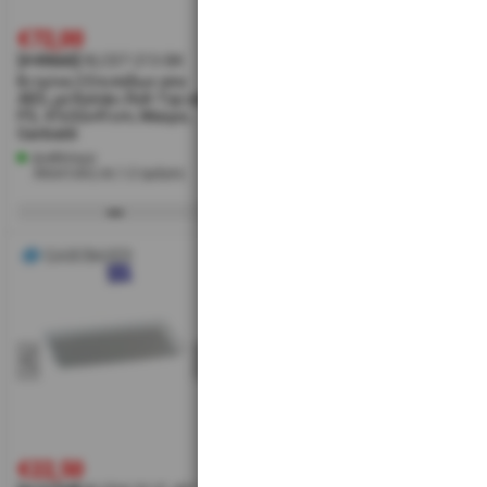
€72,00
€33,00
€3
[#49665]
KLC07-213-BK
[#12728]
KLC00-32/C-032**
[#1
Βιτρίνα 2 Επιπέδων απο
Καπάκι Ακρυλικό, GN1/1
Καπ
ABS, με Καπάκι Roll-Top απο
53x32.5 (δεν
GN1
PS, 47x32x41cm, Μαύρο,
περιλαμβάνεται δίσκος),
περ
Garibaldi
Garibaldi
Gari
Διαθέσιμο
Κατόπιν Παραγγελίας
Δι
Αποστολή σε 1-2 ημέρες
Αποστολή σε 15-20 ημέρες
Α
€22,50
€41,00
€2