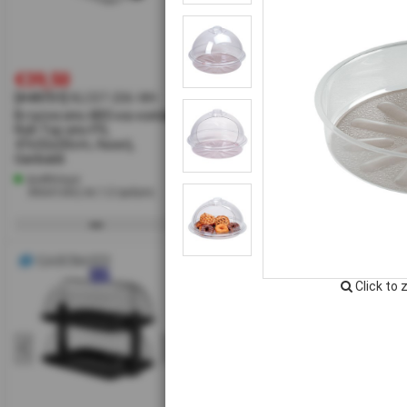
€39,50
€21,00
€4
[#49731]
KLC07-206-WH
[#49662]
KLC07-202-WH
[#4
Βιτρίνα απο ABS και καπάκι
Βιτρίνα απο ABS και Καπάκι
Βιτ
Roll-Top απο PS,
Roll-Top απο PS,
ABS, με
47x32x20cm, Λευκή,
38x26x17cm, Λευκό,
PS,
Garibaldi
Garibaldi
Gari
Διαθέσιμο
Διαθέσιμο
Δι
Αποστολή σε 1-2 ημέρες
Αποστολή σε 1-2 ημέρες
Α
Click to 