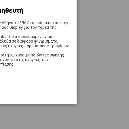
εν
εται), Garibaldi
μηθευτή
ο
 σε 1-2 ημέρες
ν Αθήνα το 1962 και ειδικεύεται στην
od Display για τον τομέα της
ribaldi, κατασκευασμένων από
άλυβα σε διάφορα φινιρίσματα,
ικές ανάγκες παρουσίασης τροφίμων
ποιότητα, χρησιμοποιώντας υψηλής
ρίνονται στις ανάγκες των
στίασης.