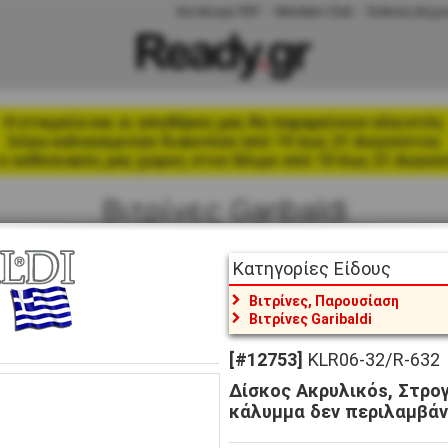
Κατάλογοι PDF
Members Club
Έκθεση Αλίμο
Η εταιρεία και οι αποθήκες μας θα παραμείνουν κλειστές
λόγω καλοκαιρινών διακοπών από 14 έως 21 Αυγούστου
ο εκθεσιακός μας χώρος στον Άλιμο από 10 έως 21 Αυγού
Βιτρίνες Garibaldi
Κατηγορίες Είδους
Βιτρίνες, Παρουσίαση
Βιτρίνες Garibaldi
[#12753]
KLR06-32/R-632
Δίσκος Ακρυλικόs, Στρο
κάλυμμα δεν περιλαμβάνε