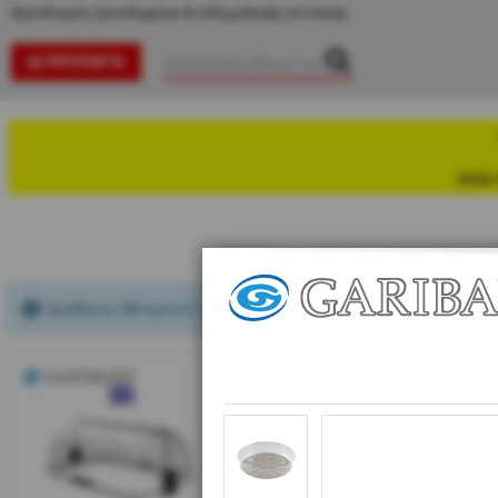
Εξοπλισμός ξενοδοχείων & είδη μαζικής εστίασης
ΠΡΟΪΌΝΤΑ
ενώ 
Βρέθηκαν
24
προϊόν(τα)