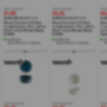
έκπτωση w7
έκπτωση w7
έκπ
€1,85
€2,25
€4
[#48120]
MRGRPL6JO
[#48121]
MRGRPL8JO
[#4
Μπωλ Premium Vitrified,
Μπωλ Premium Vitrified,
Μπω
Στοιβαζόμενο, 35cc, φ6cm,
Στοιβαζόμενο, 70cc, φ8cm,
Στο
Μπεζ, σειρά Mirage Ripple,
Μπεζ, σειρά Mirage Ripple,
φ13
BONNA
BONNA
Rip
Διαθέσιμο
Διαθέσιμο
Δι
Αποστολή σε 1-2 ημέρες
Αποστολή σε 1-2 ημέρες
Α
έκπτωση w7
έκπτωση w7
έκπ