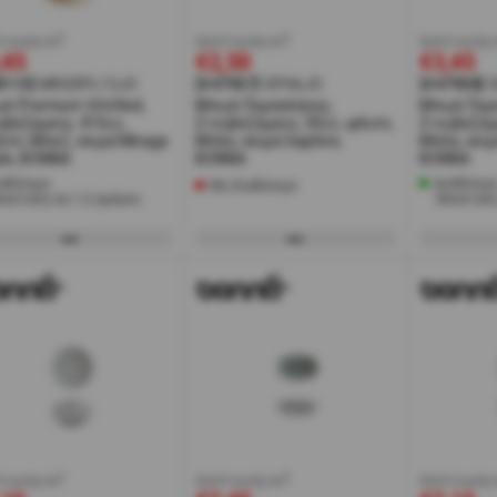
τωση w7
έκπτωση w7
έκπτωση 
,45
€2,50
€3,45
8113]
MRGRPL13JO
[#47957]
SPH6JO
[#47958]
λ Premium Vitrified,
Μπωλ Πορσελάνης,
Μπωλ Πορ
ιβαζόμενο, 415cc,
Στοιβαζόμενο, 35cc, φ6cm,
Στοιβαζόμ
cm, Μπεζ, σειρά Mirage
Μπλε, σειρά Saphire,
Μπλε, σειρ
ple, BONNA
BONNA
BONNA
αθέσιμο
Διαθέσιμ
Μη διαθέσιμο
ποστολή σε 1-2 ημέρες
Αποστολή
τωση w7
έκπτωση w7
έκπτωση 