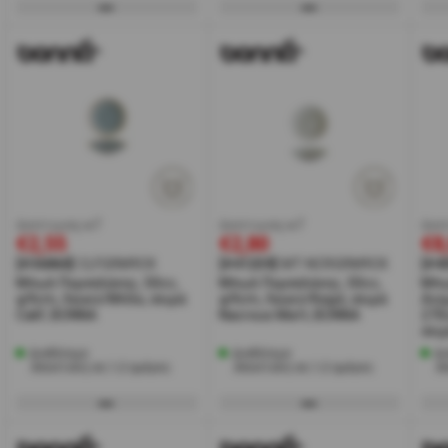
έκπτωση w7
έκπτωση w7
έκπ
€2,55
€2,80
€8
[#36860]
CLFGRM9CK
[#41259]
MT-NCRGRM9CK
[#4
Μπωλ Πορσελάνης, 50cc,
Μπωλ Πορσελάνης, 50cc,
Μπω
φ9cm, Λευκό/Μπλε, σειρά
φ9cm, Λευκό/Καφέ, σειρά
Ανο
Calif, BONNA
Nacrous Matt, BONNA
270
σει
Διαθέσιμο
Διαθέσιμο
Δι
Αποστολή σε 1-2 ημέρες
Αποστολή σε 1-2 ημέρες
Α