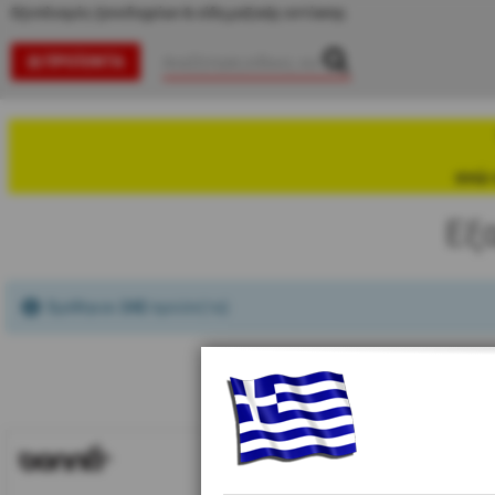
Εξοπλισμός ξενοδοχείων & είδη μαζικής εστίασης
ΠΡΟΪΌΝΤΑ
ενώ 
Εξ
Βρέθηκαν
242
προϊόν(τα)