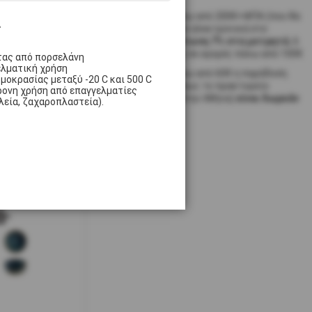
Για αγορές πάνω από 200€+ΦΠΑ (που θα
ς
ολοκληρωθούν ηλεκτρονικά στο
Ready.gr)
έκπτωση 7% στα μετρητά
, 6
άτοκες δόσεις σε αγορές πάνω από 100€
τας από πορσελάνη
w7
ελματική χρήση
Για αγορές πάνω από 60€ η παράδοση
μοκρασίας μεταξύ -20 C και 500 C
στην Αθήνα ή έως το πρακτορείο
HORRPL13JO
ρονη χρήση από επαγγελματίες
μεταφορών (στην Αθήνα)
είναι δωρεάν
λεία, ζαχαροπλαστεία).
um Vitrified,
ενο, 415cc,
ρι/Μπεζ,
ipple, BONNA
ο
 σε 1-2 ημέρες