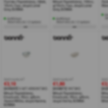
Πιατάκι Πορσελάνης, Οβάλ,
Μπωλ Πορσελάνης, 100cc,
Λευ
10cm, Γκρι, σειρά Lunar
φ10cm, Γκρι, σειρά Lunar
Wav
Grey, BONNA
Grey, BONNA
Δι
Α
Διαθέσιμο
Διαθέσιμο
Αποστολή σε 1-2 ημέρες
Αποστολή σε 1-2 ημέρες
έκπτωση w7
έκπτωση w7
έκπ
€3,10
€1,80
€3
[#39297]
S-MT-HRNVNT8KS
[#34871]
VNT8KS
[#2
Μπωλ Πορσελάνης,
Μπωλ Πορσελάνης,
Μπω
Επικλινές, 95cc, φ8cm,
Επικλινές, 95cc, φ8cm,
Επι
Λευκό/Μπλε, σειρά Harena,
σειρά Venta, BONNA
Μπε
BONNA