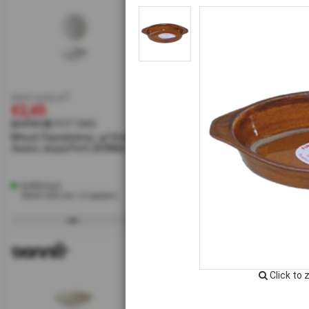
έκπτωση w7
έκπτωση w7
έκπ
€2,45
€3,20
€3
[#47414]
POT10KS
[#41911]
PIKPOT10KS
[#4
Μπωλ Πορσελάνης, φ10cm,
Μπωλ Πορσελάνης, φ10cm,
Μπω
Λευκό, σειρά Pott, BONNA
Ροζ, σειρά Pink Pott, BONNA
Καφέ
BO
Διαθέσιμο
Διαθέσιμο
Δι
Αποστολή σε 1-2 ημέρες
Αποστολή σε 1-2 ημέρες
Α
Click to 