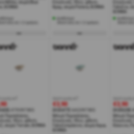
κό/Μπλε, σειρά Blue
Επικλινές, 95cc, φ8cm,
Επικλινές,
e, BONNA
Κρεμ, σειρά Patera, BONNA
Γαλάζιο, σ
BONNA
αθέσιμο
Διαθέσιμο
Διαθέσιμ
ποστολή σε 1-2 ημέρες
Αποστολή σε 1-2 ημέρες
Αποστολή
τωση w7
έκπτωση w7
έκπτωση 
,90
€3,90
€3,90
5425]
ATRVNT8KS
[#25477]
AAQVNT8KS
[#25529]
λ Πορσελάνης,
Μπωλ Πορσελάνης,
Μπωλ Πορ
κλινές, 95cc, φ8cm,
Επικλινές, 95cc, φ8cm,
Επικλινές,
ζ, σειρά Terrain, BONNA
Γαλαζοπράσινο, σειρά Aqua,
Κόκκινο, 
BONNA