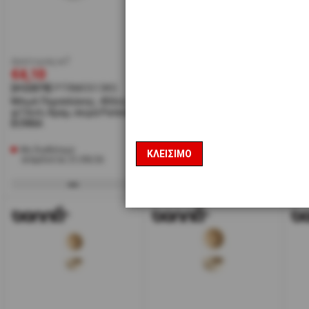
έκπτωση w7
έκπτωση w7
έκπ
€4,10
€2,40
€1
[#32879]
PTRMOS13KS
[#35252]
TST01KS
[#4
Μπωλ Πορσελάνης, 450cc,
Κατσαρόλακι Μινιατούρα
Μπω
φ13cm, Κρεμ, σειρά Patera,
Πορσελάνης,
Στο
BONNA
φ6x9cm,Λευκό, σειρά
Γκρι
Taste Bowl, BONNA
BO
Μη διαθέσιμο
Διαθέσιμα 26 ΤΕΜ
Δι
ΚΛΕΊΣΙΜΟ
αναμένεται 31/08/26
Αποστολή σε 1-2 ημέρες
Α