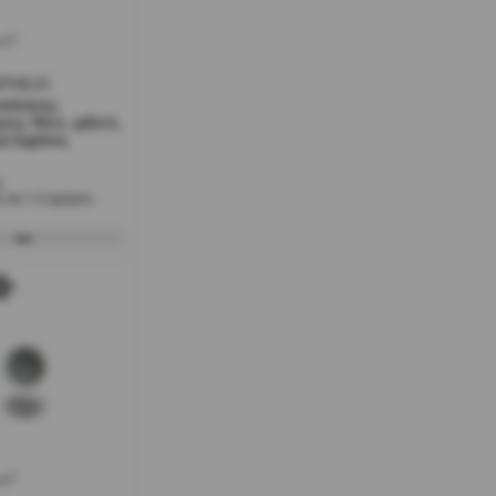
w7
SPH8JO
σελάνης,
ενο, 90cc, φ8cm,
ά Saphire,
ο
 σε 1-2 ημέρες
w7