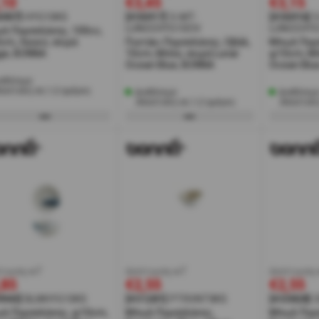
,10
€3,45
€3,15
6907]
HYG10KS
[#36917]
S-MT-
[#36916]
LUNOCHYG10OV
LUNOCHYG
λ Πορσελάνης, 100cc,
cm, Λευκό, σειρά
Πιατάκι Πορσελάνης, Οβάλ,
Μπωλ Πορσ
ge, BONNA
10cm, Μπλε, σειρά Lunar
φ10cm, Μπ
Ocean Blue, BONNA
Ocean Blu
αθέσιμο
ποστολή σε 1-2 ημέρες
Διαθέσιμο
Διαθέσιμ
Αποστολή σε 1-2 ημέρες
Αποστολή
τωση w7
έκπτωση w7
έκπτωση 
,85
€2,55
€2,55
9943]
BLWHYG10KS
[#31281]
PTRVNT8KS
[#33828]
λ Πορσελάνης, φ10cm,
Μπωλ Πορσελάνης,
Μπωλ Πορ