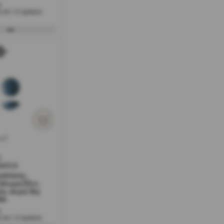
ο
 σε 1-2 ημέρες
w7
-
RM9CK
σελάνης,
Υάλωμα,50cc,
ε, σειρά Sky
NA
ο
 σε 1-2 ημέρες