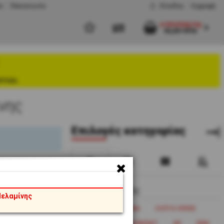
υ
Έπικοινωνία
Είσοδος
Εγγραφή
0 ΠΡΟΪΌΝ(ΤΑ)
€0,00+ΦΠΑ
στου.
νης
Eπιλογές κατηγορίας
Κατασκευαστής
Μελαμίνης
BARALEE
BONNA
COSTA VERDE
CV
EU
G.BENEDIKT
GR
GRM