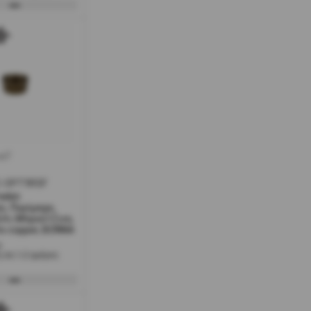
w7
C-OPT9RSF
ekin
ς, Πυρίμαχο,
cm, Μπρούτζινο,
to copper, BONNA
ο
 σε 1-2 ημέρες