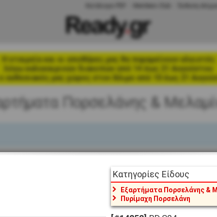
Κατάλογοι PDF
Members Club
Έκθεση Αλίμο
Η εταιρεία και οι αποθήκες μας θα παραμείνουν κλειστές
λόγω καλοκαιρινών διακοπών από 14 έως 21 Αυγούστου
ο εκθεσιακός μας χώρος στον Άλιμο από 10 έως 21 Αυγού
αρτήματα Πορσελάνης & Μελαμί
1
2
3
Κατηγορίες Είδους
Εξαρτήματα Πορσελάνης & 
Πυρίμαχη Πορσελάνη