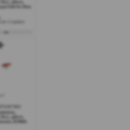
 95cc, φ8cm,
ειρά Odette Olive,
ο
 σε 1-2 ημέρες
w7
APSVNT8KS
σελάνης,
 95cc, φ8cm,
Passion, BONNA