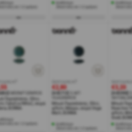
αθέσιμο
Διαθέσιμο
Διαθέσιμ
ποστολή σε 1-2 ημέρες
Αποστολή σε 1-2 ημέρες
Αποστολή
τωση w7
έκπτωση w7
έκπτωση 
,55
€2,80
€3,20
6852]
MDRMTGRM9CK
[#45713]
S-MT-
[#45990]
S
VGAGRM9CK
SKYSNLG
λ Πορσελάνης, 50cc,
m, Γαλάζιο/Μπεζ, σειρά
Μπωλ Πορσελάνης, 50cc,
Μπωλ Πορ
era, BONNA
φ9cm, Μαύρο, σειρά Vega
Reactive 
Matt, BONNA
φ9cm, Μπλ
Snell, BON
αθέσιμο
ποστολή σε 1-2 ημέρες
Διαθέσιμο
Διαθέσιμ
Αποστολή σε 1-2 ημέρες
Αποστολή