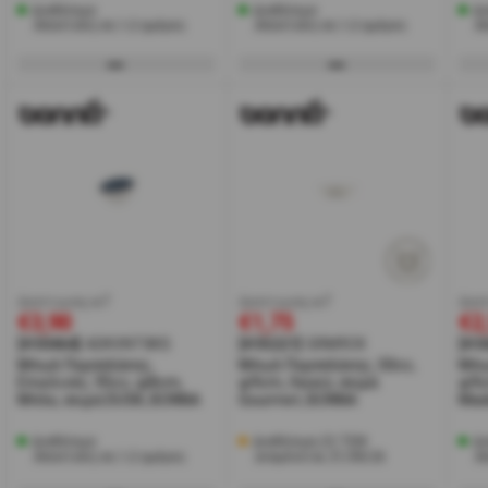
Διαθέσιμο
Διαθέσιμο
Δι
Αποστολή σε 1-2 ημέρες
Αποστολή σε 1-2 ημέρες
Α
έκπτωση w7
έκπτωση w7
έκπ
€3,90
€1,75
€2
[#30464]
ADKVNT8KS
[#35221]
GRM9CK
[#3
Μπωλ Πορσελάνης,
Μπωλ Πορσελάνης, 50cc,
Μπω
Επικλινές, 95cc, φ8cm,
φ9cm, Λευκό, σειρά
φ9c
Μπλε, σειρά DUSK, BONNA
Gourmet, BONNA
Mad
Διαθέσιμο
Διαθέσιμα 23 ΤΕΜ
Δι
Αποστολή σε 1-2 ημέρες
αναμένεται 31/08/26
Α