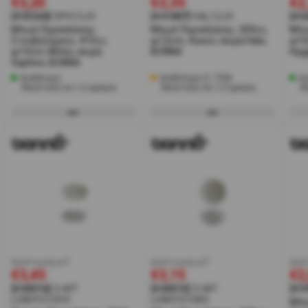
€5,20
€3,35
€2
[#35360]
SPH13JO
[#41887]
HAL12JO
[#3
Μπωλ Πορσελάνης,
Μπωλ Πορσελάνης, 350cc,
Μπω
Στοιβαζόμενο, 415cc,
φ12cm, Λευκό, σειρά Halo,
φ10
φ13cm, Μπλε, σειρά
BONNA
Hyg
Saphire, BONNA
Διαθέσιμο
Διαθέσιμα 21 ΤΕΜ
Δι
Αποστολή σε 1-2 ημέρες
Αποστολή σε 1-2 ημέρες
Α
έκπτωση w7
έκπτωση w7
έκπ
€3,45
€3,15
€2
[#40016]
S-MT-
[#40015]
S-MT-
[#3
LUNHYG10OV
LUNHYG10KS
Μπω