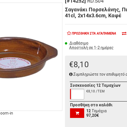
[#14252]
RD.S04
Σαγανάκι Πορσελάνης, Πυ
41cl, 2x14x3.6cm, Καφέ
ΠΡΟΣΘΉΚΗ ΣΤΑ ΑΓΑΠΗΜΈΝΑ
τωση w7
έκπτωση w7
έκπτωση 
Διαθέσιμο
,20
€2,50
€2,90
Αποστολή σε 1-2 ημέρες
1906]
TRAPOT10KS
[#33490]
MOS11KS
[#33489]
λ Πορσελάνης, φ10cm,
Μπωλ Πορσελάνης, 310cc,
Μπωλ Πορσ
, σειρά Terra Pott,
φ11cm, Λευκό, σειρά Moss,
φ13cm, Λε
€8,10
NNA
BONNA
BONNA
Συμπληρώστε τον επιθυμητό 
αθέσιμα 30 ΤΕΜ
Διαθέσιμο
Διαθέσιμ
ποστολή σε 1-2 ημέρες
Αποστολή σε 1-2 ημέρες
Αποστολή
Συσκευασίες 12 Τεμαχίων
€8,10 /ΤΕΜ
Προσθήκη στο καλάθι
12
Τεμάχια
zoom-in
97,20€