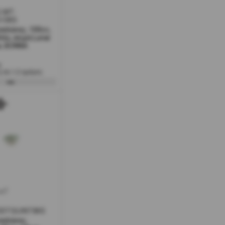
S-MT-
10KS
ελάνης, 100cc,
λε, σειρά Lunar
e, BONNA
ο
 σε 1-2 ημέρες
w7
ODTOLVNT8KS
σελάνης,