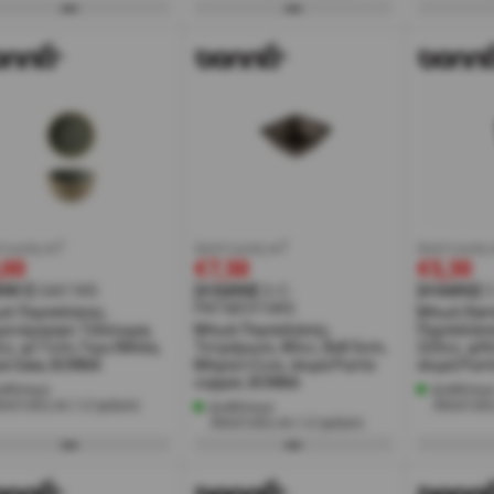
τωση w7
έκπτωση w7
έκπτωση 
,00
€7,50
€5,30
0951]
GAI11KS
[#36890]
S-C-
[#36892]
PNTMOV10KS
λ Πορσελάνης,
Μπωλ Ram
μοιόμορφο Τελείωμα,
Μπωλ Πορσελάνης,
Πορσελάνη
cc, φ11cm, Γκρι/Μπλε,
Τετράγωνο, 80cc, 8x8.5cm,
225cc, φ9
ρά Gaia, BONNA
Μπρούτζινο, σειρά Punto
σειρά Pun
copper, BONNA
αθέσιμο
Διαθέσιμ
ποστολή σε 1-2 ημέρες
Αποστολή
Διαθέσιμο
Αποστολή σε 1-2 ημέρες