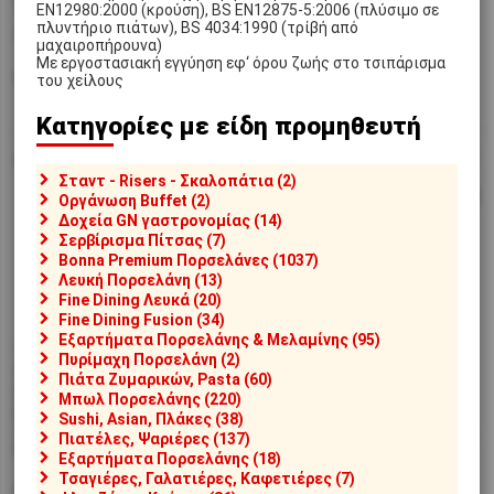
Πιάτο Βαθύ Πορσελάνης,
Μπωλ Πορσελάνης,
EN12980:2000 (κρούση), BS EN12875-5:2006 (πλύσιμο σε
760cc, φ26cm, Καφέ, σειρά
Στοιβαζόμενο, 35cc, φ6cm,
πλυντήριο πιάτων), BS 4034:1990 (τρίβή από
Coral, BONNA
Καφέ, σειρά Coral, BONNA
μαχαιροπήρουνα)
Με εργοστασιακή εγγύηση εφ‘ όρου ζωής στο τσιπάρισμα
Διαθέσιμο
Διαθέσιμο
του χείλους
Αποστολή σε 1-2 ημέρες
Αποστολή σε 1-2 ημέρες
Κατηγορίες με είδη προμηθευτή
Σταντ - Risers - Σκαλοπάτια (2)
Οργάνωση Buffet (2)
Δοχεία GN γαστρονομίας (14)
Σερβίρισμα Πίτσας (7)
Bonna Premium Πορσελάνες (1037)
Λευκή Πορσελάνη (13)
Fine Dining Λευκά (20)
Fine Dining Fusion (34)
Εξαρτήματα Πορσελάνης & Μελαμίνης (95)
έκπτωση w7
έκπτωση w7
Πυρίμαχη Πορσελάνη (2)
€4,70
€3,55
Πιάτα Ζυμαρικών, Pasta (60)
[#29274]
CRL13JO
[#49453]
CRL10KS
Μπωλ Πορσελάνης (220)
Μπωλ Πορσελάνης,
Μπωλ Πορσελάνης, 38cc,
Sushi, Asian, Πλάκες (38)
Στοιβαζόμενο, 415cc, φ13cm,
φ10x8,5cm, Καφέ, σειρά Coral,
Πιατέλες, Ψαριέρες (137)
Καφέ, σειρά Coral, BONNA
BONNA
Εξαρτήματα Πορσελάνης (18)
Τσαγιέρες, Γαλατιέρες, Καφετιέρες (7)
Διαθέσιμο
Διαθέσιμο