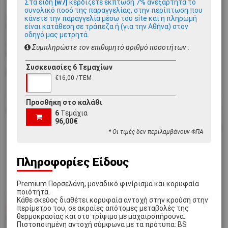
Στα είδη
[w7]
κερδίζετε έκπτωση 7% ανεξάρτητα το
έκπτωση w7
έκπτωση w7
συνολικό ποσό της παραγγελίας, στην περίπτωση που
€8,20
€12,90
κάνετε την παραγγελία μέσω του site και η πληρωμή
είναι κατάθεση σε τράπεζα ή (για την Αθήνα) στον
[#29275]
CRL21DZ
[#29276]
CRL26DZ
οδηγό μας μετρητά.
Πιάτο Ρηχό Πορσελάνης, με
Πιάτο Ρηχό Πορσελάνης, με
Κάθετο Χείλος (step), φ21cm,
Κάθετο Χείλος (step), φ26cm,
Συμπληρώστε τον επιθυμητό αριθμό ποσοτήτων :
Καφέ, σειρά Coral, BONNA
Καφέ, σειρά Coral, BONNA
Συσκευασίες 6 Τεμαχίων
Διαθέσιμο
Διαθέσιμο
€16,00 /ΤΕΜ
Αποστολή σε 1-2 ημέρες
Αποστολή σε 1-2 ημέρες
Προσθήκη στο καλάθι
6
Τεμάχια
96,00€
* Οι τιμές δεν περιλαμβάνουν ΦΠΑ
Πληροφορίες Είδους
Premium Πορσελάνη, μοναδικό φινίρισμα και κορυφαία
ποιότητα.
έκπτωση w7
έκπτωση w7
Κάθε σκεύος διαθέτει κορυφαία αντοχή στην κρούση στην
€12,20
€2,30
περίμετρο του, σε ακραίες απότομες μεταβολές της
θερμοκρασίας και στο τρίψιμο με μαχαιροπήρουνα.
[#29277]
CRL26CK
[#49454]
CRL6JO
Πιστοποιημένη αντοχή σύμφωνα με τα πρότυπα: BS