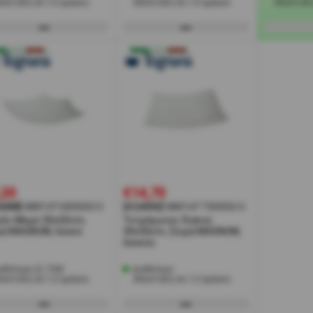
ποστολή σε 1-2 ημέρες
Αποστολή σε 1-2 ημέρες
Αποστολή
,20
€14,70
4088]
MM1AT680000/U
[#24093]
MM1AT730000/U
ύλι Μκρό 30x20cm,
Τετράγωνος δίσκος
ρά MAGNUM, λευκό
30x30cm, Σειρά MAGNUM,
λευκός
αθέσιμα 22 ΤΕΜ
Διαθέσιμο
ποστολή σε 1-2 ημέρες
Αποστολή σε 1-2 ημέρες