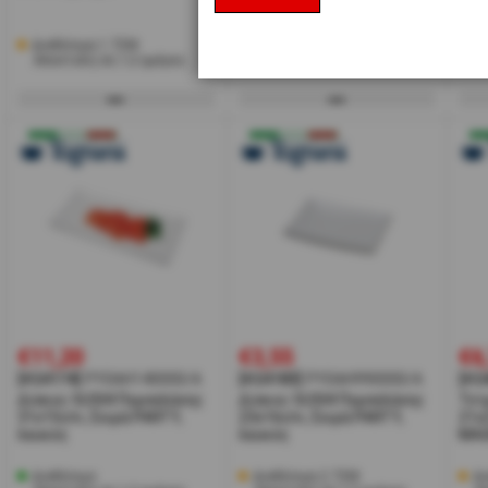
Λευκό, σειρά PARTY,
σει
TOGNANA
Διαθέσιμα 1 ΤΕΜ
Δι
Μη διαθέσιμο
Αποστολή σε 1-2 ημέρες
Α
€11,20
€3,55
€6
[#24174]
PY0AH140000/A
[#24183]
PY0AH990000/A
[#2
Δίσκος SUSHI Πορσελάνης
Δίσκος SUSHI Πορσελάνης
Τετ
31x15cm, Σειρά PARTY,
23x16cm, Σειρά PARTY,
21x
λευκός
λευκός
MAG
Διαθέσιμο
Διαθέσιμα 2 ΤΕΜ
Δι