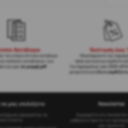
τυποι Κατάλογοι
Έκπτωση έως 
ώ τον ετήσιο έντυπο κατάλογο
Ολοκληρώστε την παραγγ
και πολλούς καταλόγους των
ηλεκτρονικά και κερδίστε έ
ευτών μας
σε μορφή pdf
Για παραγγελίες από 200€+ΦΠ
μετρητά ή κατάθεση
κερδίζετ
ί να μας επιλέξετε
Newsletter
οκλήρωση παραγγελίας σε
Εγγραφείτε στο newsletter 
από 2 λεπτά.
μαθαίνετε πρώτοι τις προσφορ
μας προϊόντα!