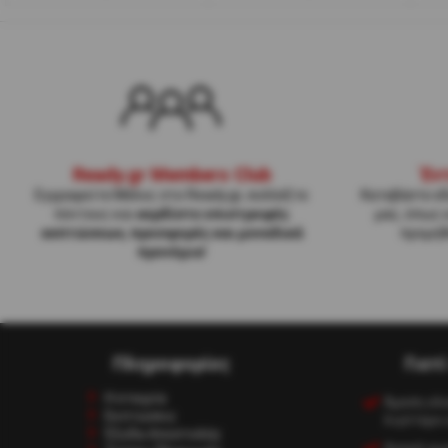
Ready.gr Members Club
Έν
Εγγραφείτε Μέλος στο Ready.gr, συλλέξτε
Κατεβάστε εδ
πόντους και
κερδίστε επιστροφές
μας, όπως 
εκπτώσεων, προσφορές και μοναδικά
προμηθ
προνόμια
!
Πληροφορίες
Γιατ
Η εταιρία
Άμεση ολ
Εκπτώσεις
λιγότερο 
Έξοδα Αποστολής