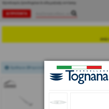
Εξοπλισμός ξενοδοχείων & είδη μαζικής εστίασης
ΠΡΟΪΌΝΤΑ
ενώ 
Βρέθηκαν
29
προϊόν(τα)