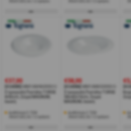
Αποστολή σε 1-2 ημέρες
Αποστολή σε 1-2 ημέρες
Α
€37,00
€58,00
€5
[#24085]
MM1AM460000/U
[#24086]
MM1AM650000/U
[#2
Στρογγυλή Πιατέλα TORSE
Στρογγυλή Πιατέλα TORSE
Κοχ
Φ42cm, Σειρά MAGNUM,
58x42x10cm, Σειρά
Σει
λευκή
MAGNUM, λευκή
Διαθέσιμα 5 ΤΕΜ
Διαθέσιμα 2 ΤΕΜ
Δι
Αποστολή σε 1-2 ημέρες
Αποστολή σε 1-2 ημέρες
Α