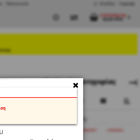
υ
Έπικοινωνία
Είσοδος
Εγγραφή
0 ΠΡΟΪΌΝ(ΤΑ)
€0,00+ΦΠΑ
στου.
Eπιλογές κατηγορίας
αση
Κατασκευαστής
COK-ALAR
G.BENEDIKT
LUKANDA
U
TOGNANA