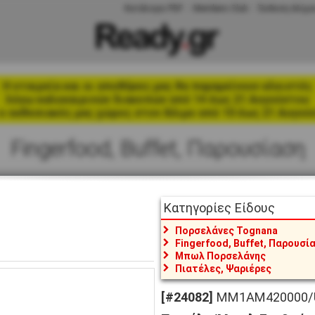
Κατάλογοι PDF
Members Club
Έκθεση Αλίμο
Η εταιρεία και οι αποθήκες μας θα παραμείνουν κλειστές
λόγω καλοκαιρινών διακοπών από 14 έως 21 Αυγούστου
ο εκθεσιακός μας χώρος στον Άλιμο από 10 έως 21 Αυγού
Fingerfood, Buffet, Παρουσίαση
Κατηγορίες Είδους
Πορσελάνες Tognana
Fingerfood, Buffet, Παρουσί
Μπωλ Πορσελάνης
Πιατέλες, Ψαριέρες
[#24082]
MM1AM420000/