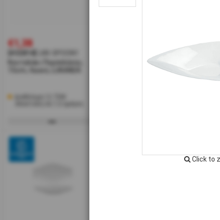
€1,38
€4,50
€7
[#32814]
LKK-SPOON1
[#45478]
BOT9412
[#4
Κουταλάκι Πορσελάνης,
Κουτάλι Πορσελάνης, Finger
Μπω
15cm, Λευκό, LUKANDA
Food, 12cm, Λευκό, σειρά
Πορ
Boat Buffet, G. Benedikt
16c
Buff
Διαθέσιμα 12 ΤΕΜ
Διαθέσιμο
Δι
Αποστολή σε 1-2 ημέρες
Αποστολή σε 1-2 ημέρες
Α
Click to 