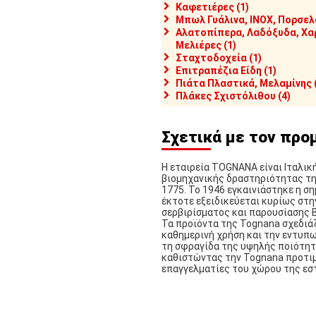
7586]
176-RP2493-14
[#29879]
176-RP2204-10
[#29878]
Καφετιέρες (1)
κος Πορσελάνης,
Πιατέλα Πορσελάνης,
Πιατέλα Π
Μπωλ Γυάλινα, INOX, Πορσελ
5x14cm, Λευκό, σειρά
25.5x16cm, Λευκό, σειρά
36x22cm, 
Αλατοπίπερα, Λαδόξυδα, Χα
ce, COK ALAR
Silice, COK ALAR
Silice, CO
Μελιέρες (1)
Σταχτοδοχεία (1)
αθέσιμο
Διαθέσιμα 32 ΤΕΜ
Διαθέσιμ
Επιτραπέζια Είδη (1)
ποστολή σε 1-2 ημέρες
Αποστολή σε 1-2 ημέρες
Αποστολή
Πιάτα Πλαστικά, Μελαμίνης 
Πλάκες Σχιστόλιθου (4)
Σχετικά με τον προ
Η εταιρεία TOGNANA είναι Ιταλική
βιομηχανικής δραστηριότητας τη
1775. Το 1946 εγκαινιάστηκε η ση
έκτοτε εξειδικεύεται κυρίως στ
σερβιρίσματος και παρουσίασης 
Τα προϊόντα της Tognana σχεδιάζ
καθημερινή χρήση και την εντυπω
τη σφραγίδα της υψηλής ποιότητα
καθιστώντας την Tognana προτιμ
,70
€13,90
€7,80
επαγγελματίες του χώρου της εσ
4167]
PY0AF250000/A
[#24186]
PY0AH140779/A
[#25308]
λ Πορσελάνης, 3
Δίσκος SUSHI Πορσελάνης
Δίσκος SU
εων, 36x9cm, Λευκό,
31x15cm, Σειρά PARTY,
37x15cm, 