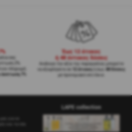
7%
Έως 12 άτοκες
ή 48 έντοκες δόσεις
ελία σας
κπτωση 2%.
Ανάλογα την αξία της παραγγελίες μπορείτε
Α και πληρωμή
να εξοφλήσετε σε
12 άτοκες
ή έως
48 δόσεις
ε έκπτωση 7%
με προνομιακό επιτόκιο.
LAPE collection
μας για να
ές και τα νέα