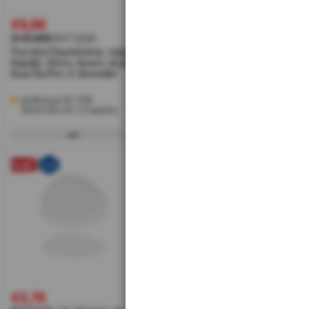
€9,00
€11,20
€1
[#45480]
BOT2220
[#45479]
BOT2225
[#4
Πιατέλα Πορσελάνης, σχήμα
Πιατέλα Πορσελάνης, σχήμα
Πια
Καράβι, 20cm, Λευκό, σειρά
Καράβι, 25cm, Λευκό, σειρά
Καρ
Boat Buffet, G. Benedikt
Boat Buffet, G. Benedikt
Boat
Διαθέσιμα 50 ΤΕΜ
Διαθέσιμα 42 ΤΕΜ
Δι
Αποστολή σε 1-2 ημέρες
Αποστολή σε 1-2 ημέρες
Α
€3,70
€5,50
€6