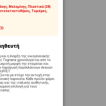
176-RP2204-14
ορσελάνης,
άνης, Μελαμίνης, Πλαστικά (28)
Λευκό, σειρά
ρτοπετσετοθήκες, Τυριέρες,
K ALAR
α 20 ΤΕΜ
 σε 1-2 ημέρες
(3)
μηθευτή
 και η έναρξη της οικογενειακής
ς Tognana χρονολογείται από το
μερινή μορφή της εταιρείας και
ην παραγωγή πορσελάνινων σκευών
BUFFET.
ονται με στόχο την αντοχή στην
σιακή παρουσία. Κάθε προϊόν φέρει
ς και της ιταλικής αισθητικής,
ώμενη επιλογή για τους
τίασης.
PY0AD240000
SHI Πορσελάνης
Σειρά PARTY,