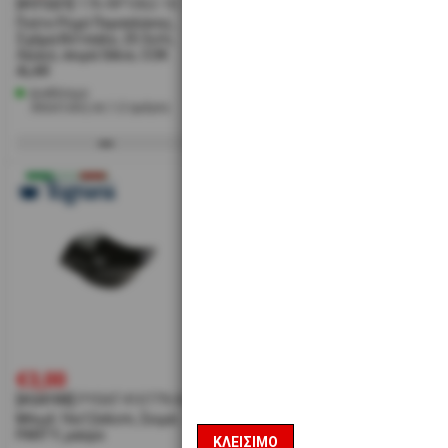
[#31221]
176-RP1062-10
[#31223]
176-RP1151-14
[#2
Πιάτο Ρηχό Πορσελάνης,
Πιατέλα Πορσελάνης,
Δίσ
Σχήμα Βότσαλο, 25.5cm,
Σχήμα Βότσαλο, 36x18cm,
35.
Λευκό, σειρά Silice, COK
Λευκό, σειρά Silice, COK
Sili
ALAR
ALAR
Διαθέσιμο
Διαθέσιμα 32 ΤΕΜ
Δι
Αποστολή σε 1-2 ημέρες
Αποστολή σε 1-2 ημέρες
Α
€3,00
€3,85
€5
[#24193]
PY0AT410779/A
[#24172]
PY0AF990000/A
[#2
Μπωλ 16x12x6cm, Σειρά
Μπωλ Πορσελάνης, 3
Μπω
PARTY, μαύρο
Θεσεων, 23x7.5x3cm,
Θεσ
ΚΛΕΊΣΙΜΟ