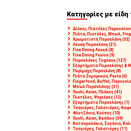
5,00
€4,50
€7,00
Κατηγορίες με είδη
5482]
BOT2229
[#31219]
176-RP2187-10.5
[#31216]
τέλα Πορσελάνης, σχήμα
Πιάτο Ρηχό Πορσελάνης,
Πιατέλα Π
άβι, 29cm, Λευκό, σειρά
φ26.5cm, Λευκό, σειρά
31cm, Λευκ
Δίσκοι, Πιατέλες Παρουσίαση
 Buffet, G. Benedikt
Silice, COK ALAR
COK ALAR
Πιάτα, Πιατέλες, Μπωλ, Fing
Χρωματιστή Πορσελάνη (32)
αθέσιμα 45 ΤΕΜ
Διαθέσιμο
Διαθέσιμ
Λευκή Πορσελάνη (21)
ποστολή σε 1-2 ημέρες
Αποστολή σε 1-2 ημέρες
Αποστολή
Fine Dining Λευκά (8)
Fine Dining Fusion (9)
Πορσελάνες Tognana (127)
Εξαρτήματα Πορσελάνης & Μ
Πυρίμαχη Πορσελάνη (8)
Πιάτα Ζυμαρικών, Pasta (6)
Fingerfood, Buffet, Παρουσία
Μπωλ Πορσελάνης (31)
Sushi, Asian, Πλάκες (41)
Πιατέλες, Ψαριέρες (12)
Εξαρτήματα Πορσελάνης (1)
Τσαγιέρες, Γαλατιέρες, Καφε
Φλυτζάνια, Κούπες (10)
Sushi, Asian, Bamboo (39)
Κατσαρολάκια, Σαγάνια, Καλ
,00
€3,20
€7,30
Τσαγιέρες, Γαλατιέρες (11)