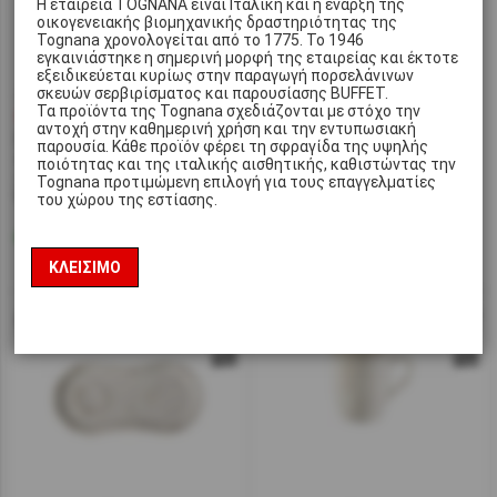
Η εταιρεία TOGNANA είναι Ιταλική και η έναρξη της
οικογενειακής βιομηχανικής δραστηριότητας της
Tognana χρονολογείται από το 1775. Το 1946
εγκαινιάστηκε η σημερινή μορφή της εταιρείας και έκτοτε
εξειδικεύεται κυρίως στην παραγωγή πορσελάνινων
σκευών σερβιρίσματος και παρουσίασης BUFFET.
έκπτωση w7
έκπτωση w7
Τα προϊόντα της Tognana σχεδιάζονται με στόχο την
€4,55
€3,05
αντοχή στην καθημερινή χρήση και την εντυπωσιακή
[#31265]
GRARIT01CF
[#31266]
GRARIT01CT
παρουσία. Κάθε προϊόν φέρει τη σφραγίδα της υψηλής
Φλιτζάνι Πορσελάνης, 230cc,
Πιατάκι Πορσελάνης, φ16cm,
ποιότητας και της ιταλικής αισθητικής, καθιστώντας την
Λευκό/Καφέ, σειρά Grain,
για Φλιτζάνι 230cc, Λευκό/
Tognana προτιμώμενη επιλογή για τους επαγγελματίες
BONNA
Καφέ, σειρά Grain, BONNA
του χώρου της εστίασης.
Διαθέσιμο
Διαθέσιμο
Αποστολή σε 1-2 ημέρες
Αποστολή σε 1-2 ημέρες
ΚΛΕΊΣΙΜΟ