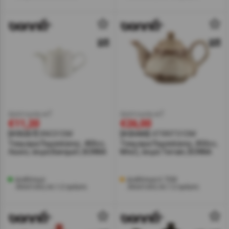
έκπτωση w7
έκπτωση w7
€11,20
€26,00
[#35257]
BNC01DM
[#25443]
ATRRIT01DM
Τσαγιέρα Πορσελάνης, 400cc,
Τσαγιέρα Πορσελάνης, 850cc,
Λευκό, σειρά Banquet, BONNA
Μπεζ, σειρά Terrain, BONNA
Διαθέσιμο
Διαθέσιμα 6 ΤΕΜ
Αποστολή σε 1-2 ημέρες
Αποστολή σε 1-2 ημέρες