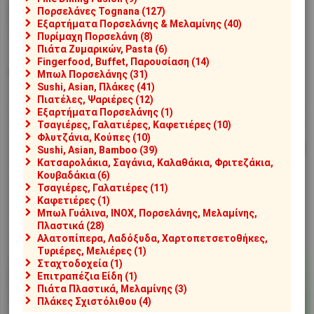
[#24206]
SP032050779/A
[#24244]
VS032110000/A
Πορσελάνες Tognana (127)
Γαλατιέρα Πορσελάνης 50cc,
Γαλατιέρα Πορσελάνης 115cc,
Εξαρτήματα Πορσελάνης & Μελαμίνης (40)
Σειρά SPHERE, μαύρη
Σειρά VESUVIO, λευκή
Πυρίμαχη Πορσελάνη (8)
Πιάτα Ζυμαρικών, Pasta (6)
Fingerfood, Buffet, Παρουσίαση (14)
Διαθέσιμο
Μπωλ Πορσελάνης (31)
Μη διαθέσιμο
Αποστολή σε 1-2 ημέρες
Sushi, Asian, Πλάκες (41)
Πιατέλες, Ψαριέρες (12)
Εξαρτήματα Πορσελάνης (1)
Τσαγιέρες, Γαλατιέρες, Καφετιέρες (10)
Φλυτζάνια, Κούπες (10)
Sushi, Asian, Bamboo (39)
Κατσαρολάκια, Σαγάνια, Καλαθάκια, Φριτεζάκια,
Κουβαδάκια (6)
Τσαγιέρες, Γαλατιέρες (11)
Καφετιέρες (1)
Μπωλ Γυάλινα, INOX, Πορσελάνης, Μελαμίνης,
Πλαστικά (28)
Αλατοπίπερα, Λαδόξυδα, Χαρτοπετσετοθήκες,
Τυριέρες, Μελιέρες (1)
€6,40
€11,60
Σταχτοδοχεία (1)
[#24245]
VS032250000/A
[#24248]
VS032990000/A
Επιτραπέζια Είδη (1)
Γαλατιέρα Πορσελάνης 275cc,
Γαλατιέρα Πορσελάνης
Πιάτα Πλαστικά, Μελαμίνης (3)
Σειρά VESUVIO, λευκή
1240cc, Σειρά VESUVIO, λευκή
Πλάκες Σχιστόλιθου (4)