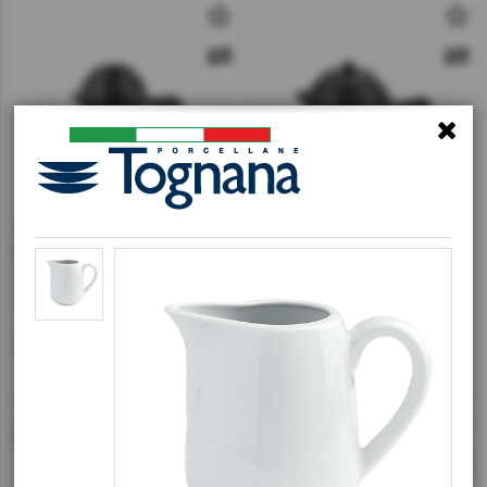
€9,90 - €10,40
€9,90 - €10,40
[#47784]
TW8814
[#47785]
TW8815
Japan Pot (Σωσιέρα)
Japan Pot (Σωσιέρα)
πορσελάνης με χερούλι,
πορσελάνης με χερούλι,
17.7xΥ9.3cm, 410ml, μαύρο
17.6xΥ8.5cm, 300ml, μαύρο
Διαθέσιμο
Διαθέσιμο
Αποστολή σε 1-2 ημέρες
Αποστολή σε 1-2 ημέρες