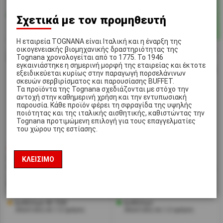
Διαθέσιμο
Διαθέσιμο
Σχετικά με τον προμηθευτή
Αποστολή σε 1-2 ημέρες
Αποστολή σε 1-2 ημέρες
Η εταιρεία TOGNANA είναι Ιταλική και η έναρξη της
οικογενειακής βιομηχανικής δραστηριότητας της
Tognana χρονολογείται από το 1775. Το 1946
εγκαινιάστηκε η σημερινή μορφή της εταιρείας και έκτοτε
εξειδικεύεται κυρίως στην παραγωγή πορσελάνινων
σκευών σερβιρίσματος και παρουσίασης BUFFET.
Τα προϊόντα της Tognana σχεδιάζονται με στόχο την
αντοχή στην καθημερινή χρήση και την εντυπωσιακή
παρουσία. Κάθε προϊόν φέρει τη σφραγίδα της υψηλής
ποιότητας και της ιταλικής αισθητικής, καθιστώντας την
Tognana προτιμώμενη επιλογή για τους επαγγελματίες
του χώρου της εστίασης.
€3,10
€3,50
[#23619]
LBR-CR-100
[#23618]
LBR-CR-200
ΚΛΕΊΣΙΜΟ
Γαλατιέρα Πορσελάνης, 100ml,
Γαλατιέρα Πορσελάνης, 200ml,
φ6x6.3 cm, Λευκό, σειρά
φ7x7.5cm, Λευκό, Σειρά
BRILLO, LUKANDA
BRILLO, LUKANDA
Διαθέσιμα 48 ΤΕΜ
Διαθέσιμο
Αποστολή σε 1-2 ημέρες
Αποστολή σε 1-2 ημέρες