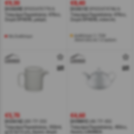
€9,30
€8,40
[#24209]
SP033470779/A
[#24213]
SP033474746/A
Τσαγιέρα Πορσελάνης 470cc,
Τσαγιέρα Πορσελάνης 470cc,
Σειρά SPHERE, μαύρη
Σειρά SPHERE, κόκκινη
Διαθέσιμα 11 ΤΕΜ
Μη διαθέσιμο
Αποστολή σε 1-2 ημέρες
€5,70
€4,60
[#23616]
LBR-TP-350
[#39891]
LKK-TP-450
Τσαγιέρα Πορσελάνης, 350ml,
Τσαγιέρα Πορσελάνης, 450cc,
φ10.3x13 cm, Λευκό, σειρά
Λευκή, LUKANDA