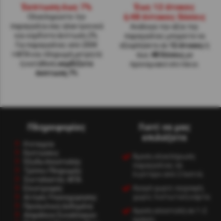
Έκπτωση έως 7%
Έως 12 άτοκες
ή 48 έντοκες δόσεις
Ολοκληρώστε την
παραγγελία σας ηλεκτρονικά
Ανάλογα την αξία της
και κερδίστε έκπτωση 2%.
παραγγελίες μπορείτε να
Για παραγγελίες από 200€
εξοφλήσετε σε
12 άτοκες
ή
+ΦΠΑ και πληρωμή μετρητά
έως
48 δόσεις
με
ή κατάθεση
κερδίζετε
προνομιακό επιτόκιο.
έκπτωση 7%
Πληροφορίες
Γιατί να μας
επιλέξετε
Η εταιρία
Εκπτώσεις
Άμεση ολοκλήρωση
Έξοδα Αποστολής
παραγγελίας σε
Τρόποι Πληρωμής
λιγότερο από 2 λεπτά.
Συντελεστές ΦΠΑ
Αγορά χωρίς εγγραφή,
Επιστροφές
χωρίς πιστωτική κάρτα.
Αίτηση Υπαναχώρησης
Προσωπικά Δεδομένα
Αμεση αποστολή σε 1-2
Ασφάλεια Συναλλαγών
ημέρες.