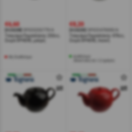
€6,60
€8,20
[#24208]
SP033250779/A
[#24205]
SP033470000/A
Τσαγιέρα Πορσελάνης 250cc,
Τσαγιέρα Πορσελάνης 470cc,
Σειρά SPHERE, μαύρη
Σειρά SPHERE, λευκή
Διαθέσιμο
Μη διαθέσιμο
Αποστολή σε 1-2 ημέρες