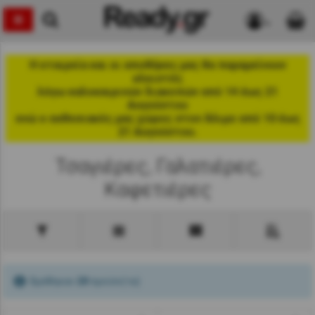
Η εταιρεία και οι αποθήκες μας θα παραμείνουν
κλειστές
λόγω καλοκαιρινών διακοπών από 14 έως 21
Αυγούστου
ενώ ο εκθεσιακός μας χώρος στον Άλιμο από 10 έως
21 Αυγούστου.
Τσαγιέρες, Γαλατιέρες,
Καφετιέρες
Βρέθηκαν
28
προϊόν(τα)