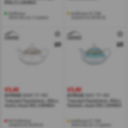
BRILLO, LUKANDA
Διαθέσιμο
Διαθέσιμα 35 ΤΕΜ
Αποστολή σε 1-2 ημέρες
αναμένεται 05/09/26
€5,40
€5,40
[#39582]
360W-TP-450
[#39526]
360C-TP-450
Τσαγιέρα Πορσελάνης, 450cc,
Τσαγιέρα Πορσελάνης, 450cc,
Λευκή, σειρά 360, LUKANDA
Θαλασσί, σειρά 360, LUKANDA
Μη διαθέσιμο
Διαθέσιμα 27 ΤΕΜ
αναμένεται 05/09/26
Αποστολή σε 1-2 ημέρες