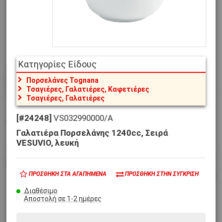
Κατηγορίες Είδους
€1,60
€2,35
[#32805]
LKK-MP1-50
[#32806]
LKK-MP1-100
Πορσελάνες Tognana
Γαλατιέρα Πορσελάνης, 50cc,
Γαλατιέρα Πορσελάνης, 100cc,
Τσαγιέρες, Γαλατιέρες, Καφετιέρες
Λευκή, LUKANDA
Λευκή, LUKANDA
Τσαγιέρες, Γαλατιέρες
[#24248]
VS032990000/A
Διαθέσιμο
Μη διαθέσιμο
Αποστολή σε 1-2 ημέρες
αναμένεται 05/09/26
Γαλατιέρα Πορσελάνης 1240cc, Σειρά
VESUVIO, λευκή
ΠΡΟΣΘΉΚΗ ΣΤΑ ΑΓΑΠΗΜΈΝΑ
ΠΡΟΣΘΉΚΗ ΣΤΗΝ ΣΎΓΚΡΙΣΗ
Διαθέσιμο
Αποστολή σε 1-2 ημέρες