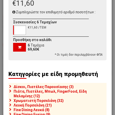
€11,60
Συμπληρώστε τον επιθυμητό αριθμό ποσοτήτων :
€2,70
€1,70
Συσκευασίες 6 Τεμαχίων
[#32807]
LKK-MP1-200
[#24202]
SP032050000/A
Γαλατιέρα Πορσελάνης, 200cc,
Γαλατιέρα Πορσελάνης 50cc,
€11,60 /ΤΕΜ
Λευκή, LUKANDA
Σειρά SPHERE, λευκή
Προσθήκη στο καλάθι
6
Τεμάχια
Μη διαθέσιμο
Μη διαθέσιμο
αναμένεται 05/09/26
69,60€
* Οι τιμές δεν περιλαμβάνουν ΦΠΑ
Κατηγορίες με είδη προμηθευτή
Δίσκοι, Πιατέλες Παρουσίασης (3)
Πιάτα, Πιατέλες, Μπωλ, FingerFood, Είδη
Μελαμίνης (12)
Χρωματιστή Πορσελάνη (32)
Λευκή Πορσελάνη (21)
Fine Dining Λευκά (8)
€2,00
€4,40
Fine Dining Fusion (9)