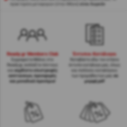
πρακτορείο μεταφορών (στην Αθήνα)
είναι δωρεάν
Ready.gr Members Club
Έντυποι Κατάλογοι
Εγγραφείτε Μέλος στο
Κατεβάστε εδώ τον ετήσιο
Ready.gr, συλλέξτε πόντους
έντυπο κατάλογο μας, όπως
και
κερδίστε επιστροφές
και πολλούς καταλόγους
εκπτώσεων, προσφορές
των προμηθευτών μας
σε
και μοναδικά προνόμια
!
μορφή pdf