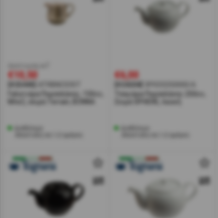
έκπτωση w7
€10,50
€6,00
[#25445]
ATRBNC03ST
[#24204]
SP033250000/A
Γαλατιέρα Πορσελάνης, 150cc,
Τσαγιέρα Πορσελάνης 250cc,
Μπεζ, σειρά Terrain, BONNA
Σειρά SPHERE, λευκή
Διαθέσιμο
Διαθέσιμο
Αποστολή σε 1-2 ημέρες
Αποστολή σε 1-2 ημέρες