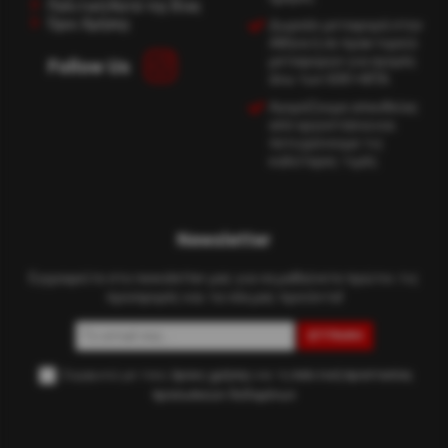
Πολιτική Κατά της Βίας
Όροι Χρήσης
Δωρεάν μεταφορά στην
Αθήνα ή σε πρακτορείο
μεταφορών για αγορές
Follow Us
άνω των 60€+ΦΠΑ.
Αγοράζουμε απευθείας
από εργοστάσια και
πετυχαίνουμε τις
καλύτερες τιμές.
Newsletter
Εγγραφείτε στο newsletter μας για να μαθαίνετε πρώτοι τις
προσφορές και τα νέα μας προϊόντα!
ΕΓΓΡΑΦΉ
Συμφωνώ με τους
όρους χρήσης
και τη
πολιτική προστασίας
προσωπικών δεδομένων