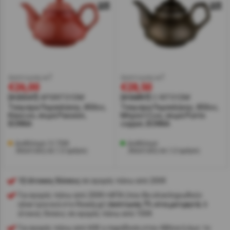
έκπτωση w7
έκπτωση w7
€26,00
€28,50
[#25547]
APSRIT01DM
[#36897]
C-RIT01DM
Τσαγιέρα Πορσελάνης, 850cc,
Τσαγιέρα Πορσελάνης, 850cc,
Κόκκινο, σειρά Passion,
Μπρούτζινο, σειρά Punto
BONNA
copper, BONNA
Διαθέσιμα 13 ΤΕΜ
Διαθέσιμο
Αποστολή σε 1-2 ημέρες
Αποστολή σε 1-2 ημέρες
12 άτοκες δόσεις
σε αγορές πάνω από 200€
Για αγορές πάνω από 200€+ΦΠΑ (που θα ολοκληρωθούν
ηλεκτρονικά στο Ready.gr)
έκπτωση 7% στα μετρητά
, 6
άτοκες δόσεις σε αγορές πάνω από 100€
Για αγορές πάνω από 60€ η παράδοση στην Αθήνα ή έως το