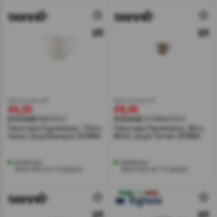
έκπτωση w7
έκπτωση w7
€6,20
€8,50
[#35260]
BNC03ST
[#25444]
ATRBNC02ST
Γαλατιέρα Πορσελάνης, 150cc,
Γαλατιέρα Πορσελάνης, 80cc,
Λευκό, σειρά Banquet, BONNA
Μπεζ, σειρά Terrain, BONNA
Διαθέσιμο
Διαθέσιμο
Αποστολή σε 1-2 ημέρες
Αποστολή σε 1-2 ημέρες