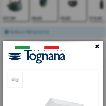
€37,00
€8,60
€0,82
€10,40
Βρέθηκαν
152
προϊόν(τα)
1
2