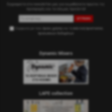
Εγγραφείτε στο newsletter μας για να μαθαίνετε πρώτοι τις
προσφορές και τα νέα μας προϊόντα!
ΕΓΓΡΑΦΉ
Συμφωνώ με τους
όρους χρήσης
και τη
πολιτική προστασίας
προσωπικών δεδομένων
Dynamic Mixers
LAPE collection