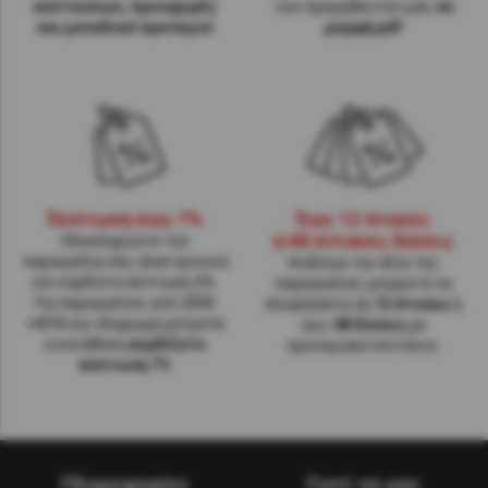
εκπτώσεων, προσφορές
των προμηθευτών μας
σε
και μοναδικά προνόμια
!
μορφή pdf
Έκπτωση έως 7%
Έως 12 άτοκες
ή 48 έντοκες δόσεις
Ολοκληρώστε την
παραγγελία σας ηλεκτρονικά
Ανάλογα την αξία της
και κερδίστε έκπτωση 2%.
παραγγελίες μπορείτε να
Για παραγγελίες από 200€
εξοφλήσετε σε
12 άτοκες
ή
+ΦΠΑ και πληρωμή μετρητά
έως
48 δόσεις
με
ή κατάθεση
κερδίζετε
προνομιακό επιτόκιο.
έκπτωση 7%
Πληροφορίες
Γιατί να μας