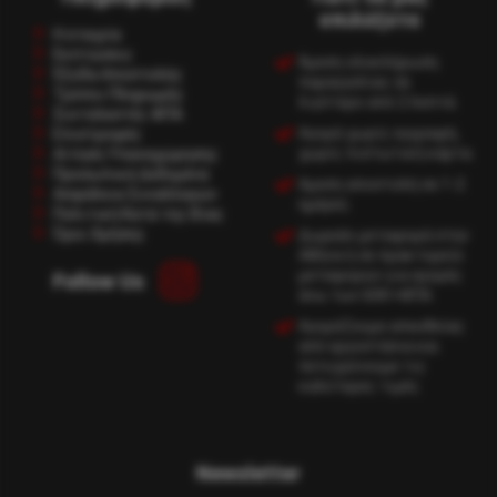
επιλέξετε
Η εταιρία
Εκπτώσεις
Άμεση ολοκλήρωση
Έξοδα Αποστολής
παραγγελίας σε
Τρόποι Πληρωμής
λιγότερο από 2 λεπτά.
Συντελεστές ΦΠΑ
Αγορά χωρίς εγγραφή,
Επιστροφές
χωρίς πιστωτική κάρτα.
Αίτηση Υπαναχώρησης
Προσωπικά Δεδομένα
Αμεση αποστολή σε 1-2
Ασφάλεια Συναλλαγών
ημέρες.
Πολιτική Κατά της Βίας
Όροι Χρήσης
Δωρεάν μεταφορά στην
Αθήνα ή σε πρακτορείο
μεταφορών για αγορές
Follow Us
άνω των 60€+ΦΠΑ.
Αγοράζουμε απευθείας
από εργοστάσια και
πετυχαίνουμε τις
καλύτερες τιμές.
Newsletter