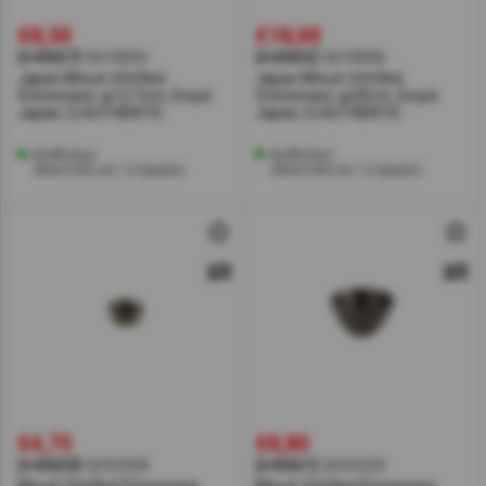
€8,50
€18,00
[#40657]
QU18002
[#40655]
QU18006
Japan Μπωλ Vitrified
Japan Μπωλ Vitrified
Stoneware, φ12.7cm, Σειρά
Stoneware, φ20cm, Σειρά
Japan, Q AUTHENTIC
Japan, Q AUTHENTIC
Διαθέσιμο
Διαθέσιμο
Αποστολή σε 1-2 ημέρες
Αποστολή σε 1-2 ημέρες
€4,75
€8,80
[#40650]
QU53328
[#40651]
QU53225