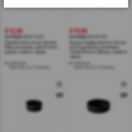
€12,40
€19,00
[#47682]
NISKITSHI5
[#47685]
NISVICH83
Παραδοσιακό μπωλ σούπας
Δοχείο Σερβιρίσματος Σόγιας
Miso με καπάκι, φ9xΥ9.2cm,
απο Πορσελάνη, με Καπάκι,
μαύρο, made in Japan
7.6x8xΥ8.4cm, Μαύρο, made in
Japan
Διαθέσιμο
Διαθέσιμο
Αποστολή σε 1-2 ημέρες
Αποστολή σε 1-2 ημέρες