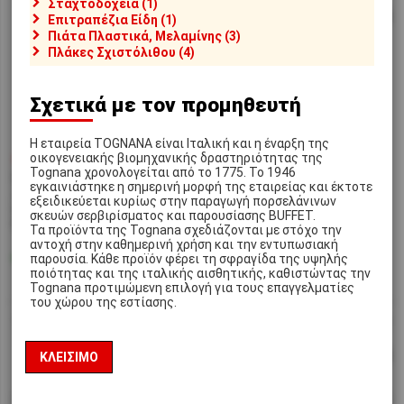
Σταχτοδοχεία (1)
Επιτραπέζια Είδη (1)
Πιάτα Πλαστικά, Μελαμίνης (3)
Πλάκες Σχιστόλιθου (4)
Σχετικά με τον προμηθευτή
Η εταιρεία TOGNANA είναι Ιταλική και η έναρξη της
€7,90
€7,30
οικογενειακής βιομηχανικής δραστηριότητας της
Tognana χρονολογείται από το 1775. Το 1946
[#44360]
NIS6040829
[#44359]
NIS6041008
εγκαινιάστηκε η σημερινή μορφή της εταιρείας και έκτοτε
Αυθεντικό μπωλ ρυζιού
Αυθεντικό μπωλ ρυζιού
εξειδικεύεται κυρίως στην παραγωγή πορσελάνινων
Ιαπωνίας, φ13xΥ7cm, HANA
Ιαπωνίας, φ13xΥ7cm,
σκευών σερβιρίσματος και παρουσίασης BUFFET.
BLUE, made in Japan
JAPANESE BLUE, made in
Τα προϊόντα της Tognana σχεδιάζονται με στόχο την
Japan
αντοχή στην καθημερινή χρήση και την εντυπωσιακή
παρουσία. Κάθε προϊόν φέρει τη σφραγίδα της υψηλής
Διαθέσιμο
Διαθέσιμο
Αποστολή σε 1-2 ημέρες
Αποστολή σε 1-2 ημέρες
ποιότητας και της ιταλικής αισθητικής, καθιστώντας την
Tognana προτιμώμενη επιλογή για τους επαγγελματίες
του χώρου της εστίασης.
ΚΛΕΊΣΙΜΟ