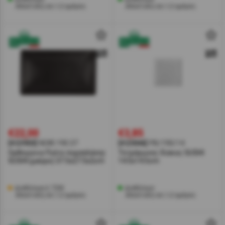
Αποστολή σε 1-2 ημέρες
Αποστολή σε 1-2 ημέρες
€22,00
€3,85
[#23903]
NOIR.190.37
[#23846]
PB/190/14
Ορθογώνιο Πιάτο πορσελάνης
Τετράγωνος δίσκος SUSHI
SUSHI (μαύρο) 37.5x27.5x2cm
14.5x14.5cm
Διαθέσιμα 6 ΤΕΜ
Διαθέσιμο
Αποστολή σε 1-2 ημέρες
Αποστολή σε 1-2 ημέρες