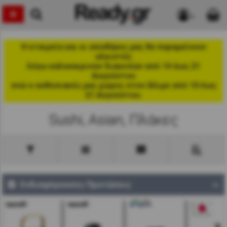
Η εταιρεία και οι αποθήκες μας θα παραμείνουν
κλειστές
λόγω καλοκαιρινών διακοπών από 14 έως 21
Αυγούστου
ενώ ο εκθεσιακός μας χώρος στον Άλιμο από 10 έως
21 Αυγούστου.
Sushi, Asian, Πλάκες
Ενδιαφέρουσες Προτάσεις