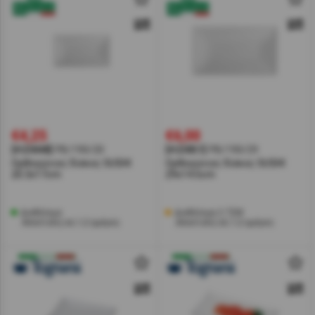
€4,25
€6,00
[#23848]
PB/190/20
[#23851]
PB/190/29
Ορθογώνιος δίσκος SUSHI
Ορθογώνιος δίσκος SUSHI
20.3x17cm
29x14.5cm
Διαθέσιμο
Διαθέσιμα 3 ΤΕΜ
Αποστολή σε 1-2 ημέρες
Αποστολή σε 1-2 ημέρες