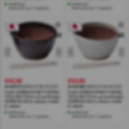
Διαθέσιμο
Διαθέσιμο
Αποστολή σε 1-2 ημέρες
Αποστολή σε 1-2 ημέρες
€43,00
€43,00
[#44347]
NISMJ019B-MJ030
[#44348]
NISMJ019W-MJ030
Γουδί SURIBACHI MOTOSHIGE,
Γουδί SURIBACHI MOTOSHIGE,
18.5x18xΥ10cm, με γουδοχέρι
18.5x18xΥ10cm, με γουδοχέρι
SURIKOGI 30cm, μαύρο, made
SURIKOGI 30cm, λευκό, made
in Japan
in Japan
Διαθέσιμο
Διαθέσιμο
Αποστολή σε 1-2 ημέρες
Αποστολή σε 1-2 ημέρες