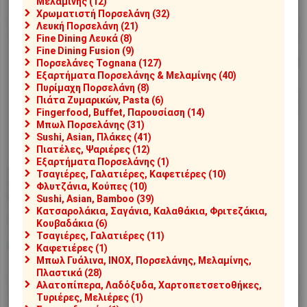
Μελαμίνης (12)
Χρωματιστή Πορσελάνη (32)
Λευκή Πορσελάνη (21)
Fine Dining Λευκά (8)
Fine Dining Fusion (9)
Πορσελάνες Tognana (127)
Εξαρτήματα Πορσελάνης & Μελαμίνης (40)
Πυρίμαχη Πορσελάνη (8)
Πιάτα Ζυμαρικών, Pasta (6)
Fingerfood, Buffet, Παρουσίαση (14)
Μπωλ Πορσελάνης (31)
Sushi, Asian, Πλάκες (41)
Πιατέλες, Ψαριέρες (12)
Εξαρτήματα Πορσελάνης (1)
€4,65
€4,65
Τσαγιέρες, Γαλατιέρες, Καφετιέρες (10)
[#47684]
NISVICH41
[#47683]
NISVICH38
Φλυτζάνια, Κούπες (10)
Μπωλ σόγιας, μπαχαρικών ή
Μπωλ σόγιας ή τσουκεμόνο
Sushi, Asian, Bamboo (39)
τσουκεμόνο πορσελάνης,
πορσελάνης, φ7.7xΥ2.3cm,
Κατσαρολάκια, Σαγάνια, Καλαθάκια, Φριτεζάκια,
φ7.7xΥ2.3cm, κρεμ, made in
μαύρο, made in Japan
Κουβαδάκια (6)
Japan
Τσαγιέρες, Γαλατιέρες (11)
Διαθέσιμο
Μη διαθέσιμο
Καφετιέρες (1)
Αποστολή σε 1-2 ημέρες
Μπωλ Γυάλινα, INOX, Πορσελάνης, Μελαμίνης,
Πλαστικά (28)
Αλατοπίπερα, Λαδόξυδα, Χαρτοπετσετοθήκες,
Τυριέρες, Μελιέρες (1)