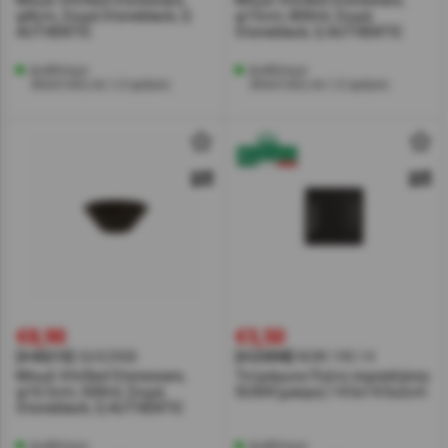
Μπωλ Vitrified Stoneware,
Μπωλ Vitrified Stoneware,
φ8cm, Σειρά Stoneblack, Q
φ15cm, 800ml, Σειρά
AUTHENTIC
Stoneblack, Q AUTHENTIC
Διαθέσιμο
Διαθέσιμο
Αποστολή σε 1-2 ημέρες
Αποστολή σε 1-2 ημέρες
€8,90
€5,50
[#40215]
QU52908
[#23898]
NOIR.190.14
Μπωλ Vitrified Stoneware,
Τετράγωνο Πιάτο πορσελάνης
φ16.5cm, 500ml, Σειρά
SUSHI (μαύρο) 14.5x14.5x2cm
Stoneblack, Q AUTHENTIC
Διαθέσιμο
Διαθέσιμο