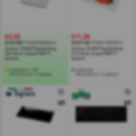
€3,55
€11,20
[#24183]
PY0AH990000/A
[#24174]
PY0AH140000/A
Δίσκος SUSHI Πορσελάνης
Δίσκος SUSHI Πορσελάνης
23x16cm, Σειρά PARTY,
31x15cm, Σειρά PARTY,
λευκός
λευκός
Διαθέσιμα 2 ΤΕΜ
Διαθέσιμο
Αποστολή σε 1-2 ημέρες
Αποστολή σε 1-2 ημέρες