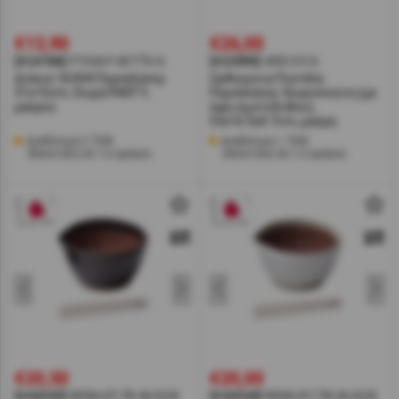
€13,90
€26,00
[#24186]
PY0AH140779/A
[#23895]
ARD.5316
Δίσκος SUSHI Πορσελάνης
Ορθογώνια Πιατέλα
31x15cm, Σειρά PARTY,
Πορσελάνης Χειροποίητη (με
μαύρος
όψη σχιστόλιθου),
53x16.5x0.7cm, μαύρη
Διαθέσιμα 2 ΤΕΜ
Διαθέσιμα 1 ΤΕΜ
Αποστολή σε 1-2 ημέρες
Αποστολή σε 1-2 ημέρες
€20,50
€20,00
[#44343]
NISMJ017B-MJ028
[#44344]
NISMJ017W-MJ028