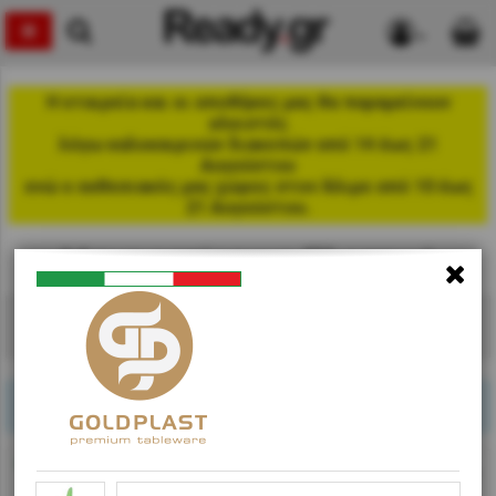
Η εταιρεία και οι αποθήκες μας θα παραμείνουν
κλειστές
λόγω καλοκαιρινών διακοπών από 14 έως 21
Αυγούστου
ενώ ο εκθεσιακός μας χώρος στον Άλιμο από 10 έως
21 Αυγούστου.
Μαχαιροπίρουνα Πλαστικά
Βρέθηκαν
4
προϊόν(τα)