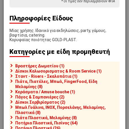
* Οι τιμές δεν περιλαμβάνουν ΦΠΑ
Πληροφορίες Είδους
Μίας χρήσης. Ιδανικό για εκδηλώσεις, party, γάμους,
βαφτίσια, catering.
Ready.gr Members Club
Έντυποι Κατάλογοι
Κορυφαίας ποιότητας GOLD-PLAST.
Εγγραφείτε Μέλος στο
Κατεβάστε εδώ τον ετήσιο
Ready.gr, συλλέξτε πόντους
έντυπο κατάλογο μας, όπως
Κατηγορίες με είδη προμηθευτή
και
κερδίστε επιστροφές
και πολλούς καταλόγους
εκπτώσεων, προσφορές
των προμηθευτών μας
σε
και μοναδικά προνόμια
!
μορφή pdf
Βραστήρες Δωματίου (1)
Δίσκοι Καλωσορισματος & Room Service (1)
Σταντ - Risers - Σκαλοπάτια (1)
Πιάτα, Πιατέλες, Μπωλ, FingerFood, Είδη
Μελαμίνης (8)
Κεράσματα / Amuse bouche (1)
Πάγος & Σαμπανιέρες (2)
Δίσκοι Σερβιρίσματος (2)
Μπωλ Γυάλινα, INOX, Πορσελάνης, Μελαμίνης,
Πλαστικά (8)
Έκπτωση έως 7%
Έως 12 άτοκες
Πιάτα Πλαστικά, Μελαμίνης (8)
ή 48 έντοκες δόσεις
Ολοκληρώστε την
Ποτήρια Πλαστικά, Πισίνας (64)
παραγγελία σας ηλεκτρονικά
Ανάλογα την αξία της
Ποτήρια Πλαστικά (26)