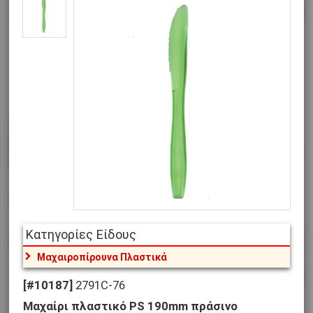
€0,055 - €0,085
€0,01
[#30884]
6991C-03
[#10940]
EPK-18/CLR
Μαχαίρι 190mm, πλαστικό PS
Μαχαίρι πλαστικό PS 180mm
Νίκελ
διαφανές πολυτελείας
Διαθέσιμο
Διαθέσιμο
Αποστολή σε 1-2 ημέρες
Αποστολή σε 1-2 ημέρες
Κατηγορίες Είδους
Μαχαιροπίρουνα Πλαστικά
[#10187]
2791C-76
Μαχαίρι πλαστικό PS 190mm πράσινο