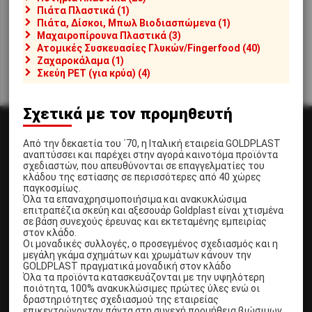
και κερδίστε έκπτωση 2%.
παραγγελίες μπορείτε να
Πιάτα Πλαστικά (1)
Για παραγγελίες από 200€
εξοφλήσετε σε
12 άτοκες
ή
Πιάτα, Δίσκοι, Μπωλ Βιοδιασπώμενα (1)
+ΦΠΑ και πληρωμή μετρητά
έως
48 δόσεις
με
Μαχαιροπίρουνα Πλαστικά (3)
ή κατάθεση
κερδίζετε
προνομιακό επιτόκιο.
Ατομικές Συσκευασίες Γλυκών/Fingerfood (40)
έκπτωση 7%
Ζαχαροκάλαμα (1)
Σκεύη PET (για κρύα) (4)
Σχετικά με τον προμηθευτή
Πληροφορίες
Γιατί να μας
Από την δεκαετία του ΄70, η Ιταλική εταιρεία GOLDPLAST
επιλέξετε
αναπτύσσει και παρέχει στην αγορά καινοτόμα προϊόντα
Η εταιρία
σχεδιαστών, που απευθύνονται σε επαγγελματίες του
Εκπτώσεις
Άμεση ολοκλήρωση
κλάδου της εστίασης σε περισσότερες από 40 χώρες
Έξοδα Αποστολής
παραγγελίας σε
παγκοσμίως.
Τρόποι Πληρωμής
Όλα τα επαναχρησιμοποιήσιμα και ανακυκλώσιμα
λιγότερο από 2 λεπτά.
Συντελεστές ΦΠΑ
επιτραπέζια σκεύη και αξεσουάρ Goldplast είναι χτισμένα
Αγορά χωρίς εγγραφή,
Επιστροφές
σε βάση συνεχούς έρευνας και εκτεταμένης εμπειρίας
χωρίς πιστωτική κάρτα.
στον κλάδο.
Αίτηση Υπαναχώρησης
Οι μοναδικές συλλογές, ο προσεγμένος σχεδιασμός και η
Προσωπικά Δεδομένα
Αμεση αποστολή σε 1-2
μεγάλη γκάμα σχημάτων και χρωμάτων κάνουν την
Ασφάλεια Συναλλαγών
ημέρες.
GOLDPLAST πραγματικά μοναδική στον κλάδο
Πολιτική Κατά της Βίας
Όλα τα προϊόντα κατασκευάζονται με την υψηλότερη
Όροι Χρήσης
Δωρεάν μεταφορά στην
ποιότητα, 100% ανακυκλώσιμες πρώτες ύλες ενώ οι
Αθήνα ή σε πρακτορείο
δραστηριότητες σχεδιασμού της εταιρείας
μεταφορών για αγορές
επικεντρώνονταν πάντα στη συνεχή προμήθεια βιώσιμων