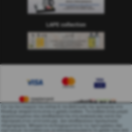
LAPE collection
Για την λειτουργία του eshop & την βελτίωση της εμπειρίας στο
Ready.gr απαραίτητη είναι η χρήση cookies. Τα cookies είναι μικρά
αρχεία κειμένου που αποθηκεύονται στη συσκευή σας κατά την
περιήγηση στον ιστότοπό μας. Δεν αποθηκεύουν προσωπικές
πληροφορίες. Μπορείτε να διαχειριστείτε τις προτιμήσεις σας
σχετικά με τα cookies και να απενεργοποιήσετε τη χρήση τους ανά