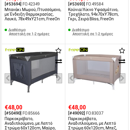
[#53694]
FO.42349
[#53693]
FO.49584
Μπανάκι Μωρού, Πτυσσόμενο,
Κούνια/Λίκνο Υφασμάτινο,
με Ένδειξη Θερμοκρασίας,
Τροχήλατο, 94x70xΥ78cm,
Λευκό, 78x49xΥ21cm, FreeOn
Γκρι, Σειρά Bliss, FreeOn
Διαθέσιμο
Διαθέσιμο
Αποστολή σε 1-2 ημέρες
Αποστολή σε 1-2 ημέρες
€48,00
€48,00
[#50490]
FO.85666
[#49092]
FO.83037
Παρκοκρέβατο,
Παρκοκρέβατο,
Αναδιπλούμενο, με Λεπτό
Αναδιπλούμενο, με Λεπτό
Στρώμα 60x120cm, Μαύρο,
Στρώμα 60x120cm, Μπεζ,