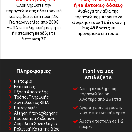
ή 48 έντοκες δόσεις
Ολοκληρώστε την
παραγγελία σας ηλεκτρονικά
Ανάλογα την αξία της
και κερδίστε έκπτωση 2%.
παραγγελίες μπορείτε να
Για παραγγελίες από 200€
εξοφλήσετε σε
12 άτοκες
ή
+ΦΠΑ και πληρωμή μετρητά
έως
48 δόσεις
με
ή κατάθεση
κερδίζετε
προνομιακό επιτόκιο.
έκπτωση 7%
Πληροφορίες
Γιατί να μας
επιλέξετε
Η εταιρία
Εκπτώσεις
Άμεση ολοκλήρωση
Έξοδα Αποστολής
παραγγελίας σε
Τρόποι Πληρωμής
λιγότερο από 2 λεπτά.
Συντελεστές ΦΠΑ
Αγορά χωρίς εγγραφή,
Επιστροφές
χωρίς πιστωτική κάρτα.
Αίτηση Υπαναχώρησης
Προσωπικά Δεδομένα
Αμεση αποστολή σε 1-2
Ασφάλεια Συναλλαγών
ημέρες.
Πολιτική Κατά της Βίας