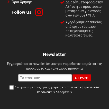
Όροι Χρήσης
Δωρεάν μεταφορά στην
Αθήνα ή σε πρακτορείο
μεταφορών για αγορές
Follow Us
άνω των 60€+ΦΠΑ.
Αγοράζουμε απευθείας
από εργοστάσια και
πετυχαίνουμε τις
καλύτερες τιμές.
Newsletter
Εγγραφείτε στο newsletter μας για να μαθαίνετε πρώτοι τις
προσφορές και τα νέα μας προϊόντα!
ΕΓΓΡΑΦΉ
Συμφωνώ με τους
όρους χρήσης
και τη
πολιτική προστασίας
προσωπικών δεδομένων