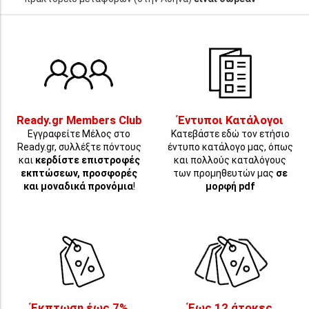
Ready.gr Members Club
Έντυποι Κατάλογοι
Εγγραφείτε Μέλος στο
Κατεβάστε εδώ τον ετήσιο
Ready.gr, συλλέξτε πόντους
έντυπο κατάλογο μας, όπως
και
κερδίστε επιστροφές
και πολλούς καταλόγους
εκπτώσεων, προσφορές
των προμηθευτών μας
σε
και μοναδικά προνόμια
!
μορφή pdf
Έκπτωση έως 7%
Έως 12 άτοκες