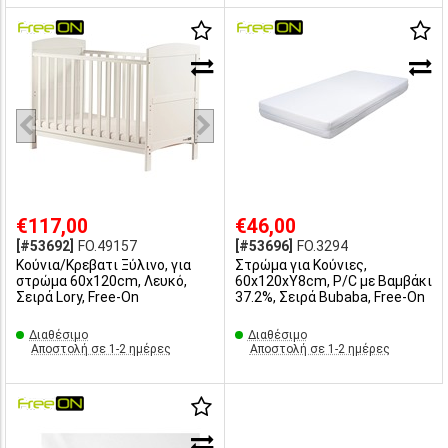
€117,00
€46,00
[#53692]
FO.49157
[#53696]
FO.3294
Κούνια/Κρεβατι Ξύλινο, για
Στρώμα για Κούνιες,
στρώμα 60x120cm, Λευκό,
60x120xΥ8cm, P/C με Βαμβάκι
Σειρά Lory, Free-On
37.2%, Σειρά Bubaba, Free-On
Διαθέσιμο
Διαθέσιμο
Αποστολή σε 1-2 ημέρες
Αποστολή σε 1-2 ημέρες