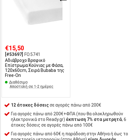
€15,50
[#53697]
FO.5741
Αδιάβροχο Βρεφικό
Επίστρωμα Κούνιας με Φάσα,
120x60cm, Σειρά Bubaba της
Free-On
Διαθέσιμο
Αποστολή σε 1-2 ημέρες
12 άτοκες δόσεις
σε αγορές πάνω από 200€
Για αγορές πάνω από 200€+ΦΠΑ (που θα ολοκληρωθούν
ηλεκτρονικά στο Ready.gr)
έκπτωση 7% στα μετρητά
, 6
άτοκες δόσεις σε αγορές πάνω από 100€
Για αγορές πάνω από 60€ η παράδοση στην Αθήνα ή έως το
πρακτορείο μεταφορών (στην Αθήνα)
είναι δωρεάν