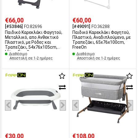
€66,00
€60,00
[#53846]
FO.82696
[#49091]
FO.36288
Παιδικό Καρεκλάκι Φαγητού,
Παιδικό Καρεκλάκι Φαγητού,
Μεταλλικό, απο Ανθεκτικό
Πλαστικό, Αναδιπλούμενο, με
Πλαστικό, με Ρόδες και
Τραπεζάκι, 65x76x100cm,
Τραπεζάκι, 54x76x105cm,
FreeOn
Μόκα, FreeOn
Διαθέσιμο
Διαθέσιμο
Αποστολή σε 1-2 ημέρες
Αποστολή σε 1-2 ημέρες
€30,00
€108,00