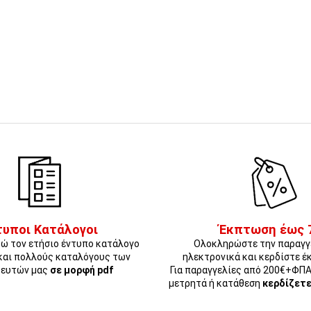
τυποι Κατάλογοι
Έκπτωση έως 
ώ τον ετήσιο έντυπο κατάλογο
Ολοκληρώστε την παραγγ
και πολλούς καταλόγους των
ηλεκτρονικά και κερδίστε έ
ευτών μας
σε μορφή pdf
Για παραγγελίες από 200€+ΦΠ
μετρητά ή κατάθεση
κερδίζετ