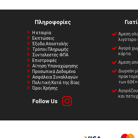
Πληροφορίες
Γιατ
Η εταιρία
Άμεση ολ
Εκπτώσεις
λιγότερο 
Έξοδα Αποστολής
Αγορά χωρ
Τρόποι Πληρωμής
κάρτα.
Συντελεστές ΦΠΑ
Επιστροφές
Αμεση απο
Αίτηση Υπαναχώρησης
Δωρεάν με
Προσωπικά Δεδομένα
πρακτορε
Ασφάλεια Συναλλαγών
των 60€+
Πολιτική Κατά της Βίας
Όροι Χρήσης
Αγοράζουμ
και πετυχ
Follow Us