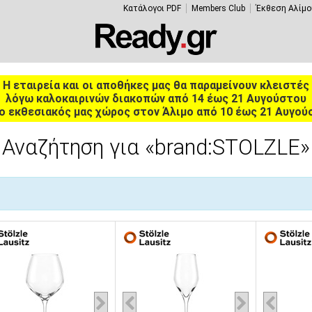
Κατάλογοι PDF
Members Club
Έκθεση Αλίμο
Η εταιρεία και οι αποθήκες μας θα παραμείνουν κλειστές
λόγω καλοκαιρινών διακοπών από 14 έως 21 Αυγούστου
ο εκθεσιακός μας χώρος στον Άλιμο από 10 έως 21 Αυγού
Αναζήτηση για
«brand:STOLZLE»