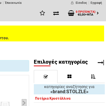
υ
Έπικοινωνία
Είσοδος
Εγγραφή
0 ΠΡΟΪΌΝ(ΤΑ)
€0,00+ΦΠΑ
στου.
Eπιλογές κατηγορίας
κατηγορίες αναζήτησης για
«brand:STOLZLE»
Ποτήρια Κρυστάλλινα