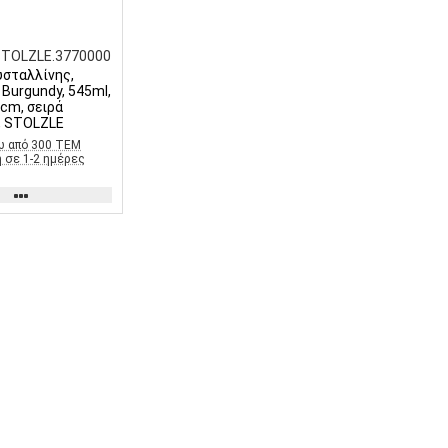
STOLZLE.3770000
υσταλλίνης,
Burgundy, 545ml,
cm, σειρά
n, STOLZLE
ω από 300 ΤΕΜ
 σε 1-2 ημέρες