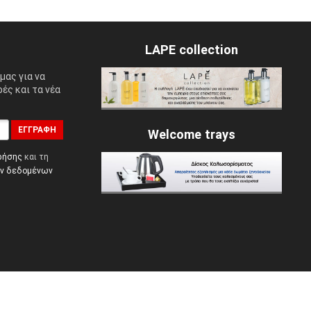
LAPE collection
μας για να
ές και τα νέα
ΕΓΓΡΑΦΉ
Welcome trays
ρήσης
και τη
ών δεδομένων