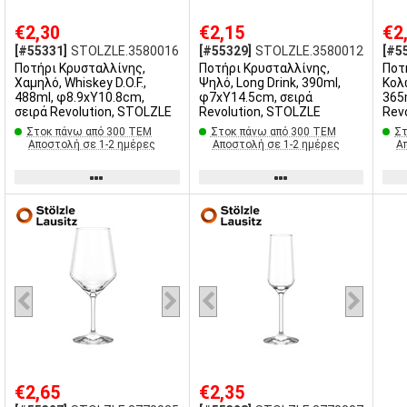
€2,30
€2,15
€2
[#55331]
STOLZLE.3580016
[#55329]
STOLZLE.3580012
[#5
Ποτήρι Κρυσταλλίνης,
Ποτήρι Κρυσταλλίνης,
Ποτ
Χαμηλό, Whiskey D.O.F.,
Ψηλό, Long Drink, 390ml,
Κολ
488ml, φ8.9xΥ10.8cm,
φ7xΥ14.5cm, σειρά
365
σειρά Revolution, STOLZLE
Revolution, STOLZLE
Rev
Στοκ πάνω από 300 ΤΕΜ
Στοκ πάνω από 300 ΤΕΜ
Στ
Αποστολή σε 1-2 ημέρες
Αποστολή σε 1-2 ημέρες
Α
€2,65
€2,35