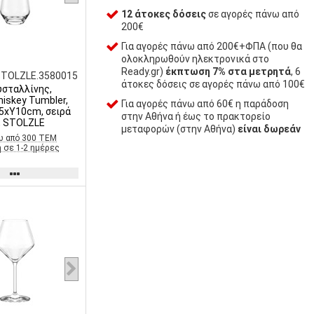
12 άτοκες δόσεις
σε αγορές πάνω από
200€
Για αγορές πάνω από 200€+ΦΠΑ (που θα
ολοκληρωθούν ηλεκτρονικά στο
Ready.gr)
έκπτωση 7% στα μετρητά
, 6
STOLZLE.3580015
άτοκες δόσεις σε αγορές πάνω από 100€
υσταλλίνης,
iskey Tumbler,
Για αγορές πάνω από 60€ η παράδοση
.5xΥ10cm, σειρά
στην Αθήνα ή έως το πρακτορείο
n, STOLZLE
μεταφορών (στην Αθήνα)
είναι δωρεάν
ω από 300 ΤΕΜ
 σε 1-2 ημέρες