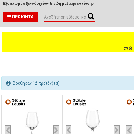
Εξοπλισμός ξενοδοχείων & είδη μαζικής εστίασης
ΠΡΟΪΌΝΤΑ
ενώ 
Βρέθηκαν
12
προϊόν(τα)