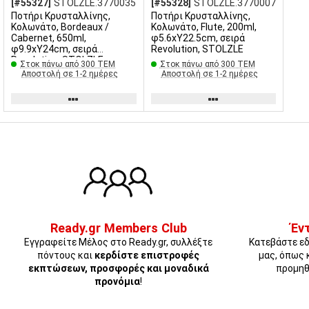
[#55327]
STOLZLE.3770035
[#55328]
STOLZLE.3770007
Ποτήρι Κρυσταλλίνης,
Ποτήρι Κρυσταλλίνης,
Κολωνάτο, Bordeaux /
Κολωνάτο, Flute, 200ml,
Cabernet, 650ml,
φ5.6xΥ22.5cm, σειρά
φ9.9xΥ24cm, σειρά
Revolution, STOLZLE
Revolution, STOLZLE
Στοκ πάνω από 300 ΤΕΜ
Στοκ πάνω από 300 ΤΕΜ
Αποστολή σε 1-2 ημέρες
Αποστολή σε 1-2 ημέρες
Ready.gr Members Club
Έν
Εγγραφείτε Μέλος στο Ready.gr, συλλέξτε
Κατεβάστε εδ
πόντους και
κερδίστε επιστροφές
μας, όπως 
εκπτώσεων, προσφορές και μοναδικά
προμηθ
προνόμια
!