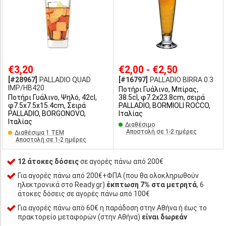
€3,20
€2,00 - €2,50
[#28967]
PALLADIO QUAD
[#16797]
PALLADIO BIRRA 0.3
IMP/HB420
Ποτήρι Γυάλινο, Μπίρας,
Ποτήρι Γυάλινο, Ψηλό, 42cl,
38.5cl, φ7.2x23.8cm, σειρά
φ7.5x7.5x15.4cm, Σειρά
PALLADIO, BORMIOLI ROCCO,
PALLADIO, BORGONOVO,
Ιταλίας
Iταλίας
Διαθέσιμο
Αποστολή σε 1-2 ημέρες
Διαθέσιμα 1 ΤΕΜ
Αποστολή σε 1-2 ημέρες
12 άτοκες δόσεις
σε αγορές πάνω από 200€
Για αγορές πάνω από 200€+ΦΠΑ (που θα ολοκληρωθούν
ηλεκτρονικά στο Ready.gr)
έκπτωση 7% στα μετρητά
, 6
άτοκες δόσεις σε αγορές πάνω από 100€
Για αγορές πάνω από 60€ η παράδοση στην Αθήνα ή έως το
πρακτορείο μεταφορών (στην Αθήνα)
είναι δωρεάν