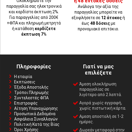
ή 48 έντοκες δόσεις
Ολοκληρώστε την
παραγγελία σας ηλεκτρονικά
Ανάλογα την αξία της
και κερδίστε έκπτωση 2%.
παραγγελίες μπορείτε να
Για παραγγελίες από 200€
εξοφλήσετε σε
12 άτοκες
ή
+ΦΠΑ και πληρωμή μετρητά
έως
48 δόσεις
με
ή κατάθεση
κερδίζετε
προνομιακό επιτόκιο.
έκπτωση 7%
Πληροφορίες
Γιατί να μας
επιλέξετε
Η εταιρία
Εκπτώσεις
Άμεση ολοκλήρωση
Έξοδα Αποστολής
παραγγελίας σε
Τρόποι Πληρωμής
λιγότερο από 2 λεπτά.
Συντελεστές ΦΠΑ
Αγορά χωρίς εγγραφή,
Επιστροφές
χωρίς πιστωτική κάρτα.
Αίτηση Υπαναχώρησης
Προσωπικά Δεδομένα
Αμεση αποστολή σε 1-2
Ασφάλεια Συναλλαγών
ημέρες.
Πολιτική Κατά της Βίας
Όροι Χρήσης
Δωρεάν μεταφορά στην