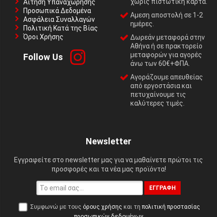
χωρίς πιστωτική κάρτα.
Αίτηση Υπαναχώρησης
Προσωπικά Δεδομένα
Αμεση αποστολή σε 1-2
Ασφάλεια Συναλλαγών
ημέρες.
Πολιτική Κατά της Βίας
Όροι Χρήσης
Δωρεάν μεταφορά στην
Αθήνα ή σε πρακτορείο
μεταφορών για αγορές
Follow Us
άνω των 60€+ΦΠΑ.
Αγοράζουμε απευθείας
από εργοστάσια και
πετυχαίνουμε τις
καλύτερες τιμές.
Newsletter
Εγγραφείτε στο newsletter μας για να μαθαίνετε πρώτοι τις
προσφορές και τα νέα μας προϊόντα!
ΕΓΓΡΑΦΉ
Συμφωνώ με τους
όρους χρήσης
και τη
πολιτική προστασίας
προσωπικών δεδομένων