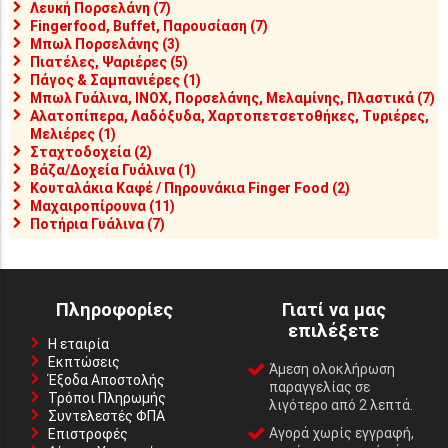
Λευκή Πορσελάνη (7)
Fingerfood, Buffet, Παρουσίαση (7)
Μπωλ Πορσελάνης (3)
Πιατέλες, Ψαριέρες (5)
Πάγος & Σαμπανιέρες (1)
Μπωλ Γυάλινα, INOX, Πορσελάνης, Μελαμίνης, Πλαστικά (7)
Αλατοπίπερα, Λαδόξυδα, Χαρτοπετσετοθήκες, Τυριέρες,
Μελιέρες (1)
Σταχτοδοχεία (2)
Βάζα/Δοχεία Γυάλινα (1)
Κουταλάκια Καφέ / Πηρουνάκια Finger Food (2)
Μαχαιροπίρουνα (11)
Ποτήρια Γυάλινα (7)
Πληροφορίες
Γιατί να μας
επιλέξετε
Η εταιρία
Εκπτώσεις
Άμεση ολοκλήρωση
Έξοδα Αποστολής
παραγγελίας σε
Τρόποι Πληρωμής
λιγότερο από 2 λεπτά.
Συντελεστές ΦΠΑ
Αγορά χωρίς εγγραφή,
Επιστροφές