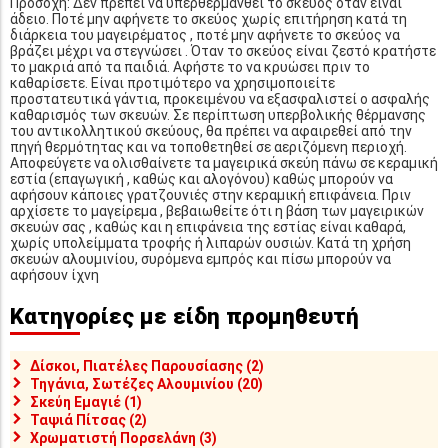
Προσοχή: Δεν πρέπει να υπερθερμανθεί το σκεύος όταν είναι
άδειο. Ποτέ μην αφήνετε το σκεύος χωρίς επιτήρηση κατά τη
διάρκεια του μαγειρέματος , ποτέ μην αφήνετε το σκεύος να
βράζει μέχρι να στεγνώσει . Όταν το σκεύος είναι ζεστό κρατήστε
το μακριά από τα παιδιά. Αφήστε το να κρυώσει πριν το
καθαρίσετε. Είναι προτιμότερο να χρησιμοποιείτε
προστατευτικά γάντια, προκειμένου να εξασφαλιστεί ο ασφαλής
καθαρισμός των σκευών. Σε περίπτωση υπερβολικής θέρμανσης
του αντικολλητικού σκεύους, θα πρέπει να αφαιρεθεί από την
πηγή θερμότητας και να τοποθετηθεί σε αεριζόμενη περιοχή.
Αποφεύγετε να ολισθαίνετε τα μαγειρικά σκεύη πάνω σε κεραμική
εστία (επαγωγική , καθώς και αλογόνου) καθώς μπορούν να
αφήσουν κάποιες γρατζουνιές στην κεραμική επιφάνεια. Πριν
αρχίσετε το μαγείρεμα , βεβαιωθείτε ότι η βάση των μαγειρικών
σκευών σας , καθώς και η επιφάνεια της εστίας είναι καθαρά,
χωρίς υπολείμματα τροφής ή λιπαρών ουσιών. Κατά τη χρήση
σκευών αλουμινίου, συρόμενα εμπρός και πίσω μπορούν να
αφήσουν ίχνη
Κατηγορίες με είδη προμηθευτή
Δίσκοι, Πιατέλες Παρουσίασης (2)
Τηγάνια, Σωτέζες Αλουμινίου (20)
Σκεύη Εμαγιέ (1)
Ταψιά Πίτσας (2)
Χρωματιστή Πορσελάνη (3)