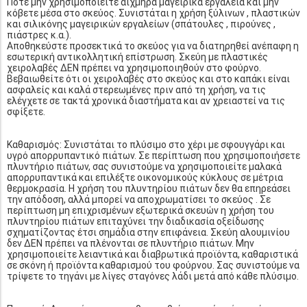
Ποτέ μην χρησιμοποιείτε αιχμηρά μαγειρικά εργαλεία και μην
κόβετε μέσα στο σκεύος. Συνιστάται η χρήση ξύλινων , πλαστικών
και σιλικόνης μαγειρικών εργαλείων (σπάτουλες , πιρούνες ,
πιάστρες κ.α.).
Αποθηκεύστε προσεκτικά το σκεύος για να διατηρηθεί ανέπαφη η
εσωτερική αντικολλητική επίστρωση. Σκεύη με πλαστικές
χειρολαβές ΔΕΝ πρέπει να χρησιμοποιηθούν στο φούρνο.
Βεβαιωθείτε ότι οι χειρολαβές στο σκεύος και στο καπάκι είναι
ασφαλείς και καλά στερεωμένες πριν από τη χρήση, να τις
ελέγχετε σε τακτά χρονικά διαστήματα και αν χρειαστεί να τις
σφίξετε.
Καθαρισμός: Συνιστάται το πλύσιμο στο χέρι με σφουγγάρι και
υγρό απορρυπαντικό πιάτων. Σε περίπτωση που χρησιμοποιήσετε
πλυντήριο πιάτων, σας συνιστούμε να χρησιμοποιείτε μαλακά
απορρυπαντικά και επιλέξτε οικονομικούς κύκλους σε μέτρια
θερμοκρασία. Η χρήση του πλυντηρίου πιάτων δεν θα επηρεάσει
την απόδοση, αλλά μπορεί να αποχρωματίσει το σκεύος . Σε
περίπτωση μη επιχρισμένων εξωτερικά σκευών η χρήση του
πλυντηρίου πιάτων επιταχύνει την διαδικασία οξείδωσης
σχηματίζοντας έτσι σημάδια στην επιφάνεια. Σκεύη αλουμινίου
δεν ΔΕΝ πρέπει να πλένονται σε πλυντήριο πιάτων. Μην
χρησιμοποιείτε λειαντικά και διαβρωτικά προϊόντα, καθαριστικά
σε σκόνη ή προϊόντα καθαρισμού του φούρνου. Σας συνιστούμε να
τρίψετε το τηγάνι με λίγες σταγόνες λάδι μετά από κάθε πλύσιμο.