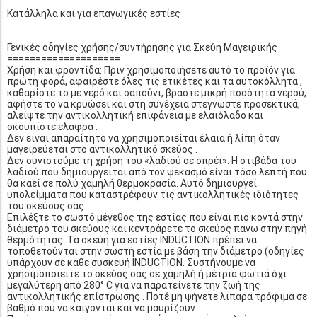
Κατάλληλα και για επαγωγικές εστίες
Γενικές οδηγίες χρήσης/συντήρησης για Σκεύη Μαγειρικής
====================
Χρήση και φροντίδα: Πριν χρησιμοποιήσετε αυτό το προϊόν για
πρώτη φορά, αφαιρέστε όλες τις ετικέτες και τα αυτοκόλλητα ,
καθαρίστε το με νερό και σαπούνι, βράστε μικρή ποσότητα νερού,
αφήστε το να κρυώσει και στη συνέχεια στεγνώστε προσεκτικά,
αλείψτε την αντικολλητική επιφάνεια με ελαιόλαδο και
σκουπίστε ελαφρά .
Δεν είναι απαραίτητο να χρησιμοποιείται έλαια ή λίπη όταν
μαγειρεύεται στο αντικολλητικό σκεύος .
Δεν συνιστούμε τη χρήση του «λαδιού σε σπρέι». Η στιβάδα του
λαδιού που δημιουργείται από τον ψεκασμό είναι τόσο λεπτή που
θα καεί σε πολύ χαμηλή θερμοκρασία. Αυτό δημιουργεί
υπολείμματα που καταστρέφουν τις αντικολλητικές ιδιότητες
του σκεύους σας .
Επιλέξτε το σωστό μέγεθος της εστίας που είναι πιο κοντά στην
διάμετρο του σκεύους και κεντράρετε το σκεύος πάνω στην πηγή
θερμότητας. Τα σκεύη για εστίες INDUCTION πρέπει να
τοποθετούνται στην σωστή εστία με βάση την διάμετρο (οδηγίες
υπάρχουν σε κάθε συσκευή INDUCTION. Συστήνουμε να
χρησιμοποιείτε το σκεύος σας σε χαμηλή ή μέτρια φωτιά όχι
μεγαλύτερη από 280° C για να παρατείνετε την ζωή της
αντικολλητικής επίστρωσης . Ποτέ μη ψήνετε λιπαρά τρόφιμα σε
βαθμό που να καίγονται και να μαυρίζουν.