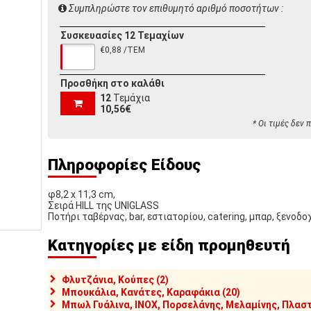
Συμπληρώστε τον επιθυμητό αριθμό ποσοτήτων :
Συσκευασίες 12 Τεμαχίων
€0,88 /ΤΕΜ
Προσθήκη στο καλάθι
12
Τεμάχια
10,56€
* Οι τιμές δεν
Πληροφορίες Είδους
φ8,2 x 11,3 cm,
Σειρά HILL της UNIGLASS
Ποτήρι ταβέρνας, bar, εστιατορίου, catering, μπαρ, ξενοδο
Κατηγορίες με είδη προμηθευτή
Φλυτζάνια, Κούπες (2)
Μπουκάλια, Κανάτες, Καραφάκια (20)
Μπωλ Γυάλινα, INOX, Πορσελάνης, Μελαμίνης, Πλαστ