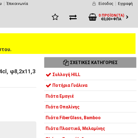
υ
Έπικοινωνία
Είσοδος
Εγγραφή
0 ΠΡΟΪΌΝ(ΤΑ)
€0,00+ΦΠΑ
στου.
ΣΧΕΤΙΚΈΣ ΚΑΤΗΓΟΡΊΕΣ
cl, φ8,2x11,3
Συλλογή HILL
Ποτήρια Γυάλινα
Πιάτα Εμαγιέ
Πιάτα Οπαλίνης
Πιάτα FiberGlass, Bamboo
Πιάτα Πλαστικά, Μελαμίνης