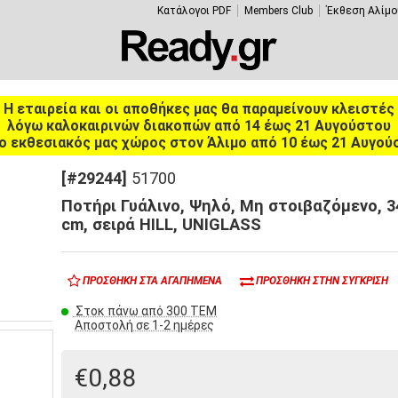
Κατάλογοι PDF
Members Club
Έκθεση Αλίμο
Η εταιρεία και οι αποθήκες μας θα παραμείνουν κλειστές
λόγω καλοκαιρινών διακοπών από 14 έως 21 Αυγούστου
ο εκθεσιακός μας χώρος στον Άλιμο από 10 έως 21 Αυγού
[#29244]
51700
Ποτήρι Γυάλινο, Ψηλό, Μη στοιβαζόμενο, 34
cm, σειρά HILL, UNIGLASS
ΠΡΟΣΘΉΚΗ ΣΤΑ ΑΓΑΠΗΜΈΝΑ
ΠΡΟΣΘΉΚΗ ΣΤΗΝ ΣΎΓΚΡΙΣΗ
Στοκ πάνω από 300 ΤΕΜ
Αποστολή σε 1-2 ημέρες
€0,88