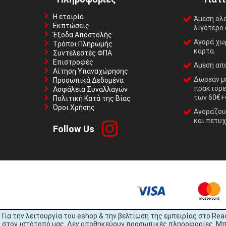
Η εταιρία
Άμεση ολ
Εκπτώσεις
λιγότερο 
Έξοδα Αποστολής
Αγορά χωρ
Τρόποι Πληρωμής
κάρτα.
Συντελεστές ΦΠΑ
Επιστροφές
Αμεση απο
Αίτηση Υπαναχώρησης
Δωρεάν με
Προσωπικά Δεδομένα
πρακτορε
Ασφάλεια Συναλλαγών
των 60€+
Πολιτική Κατά της Βίας
Όροι Χρήσης
Αγοράζουμ
και πετυχ
Follow Us
Για την λειτουργία του eshop & την βελτίωση της εμπειρίας στο Rea
στον ιστότοπό μας. Δεν αποθηκεύουν προσωπικές πληροφορίες. Μπορ