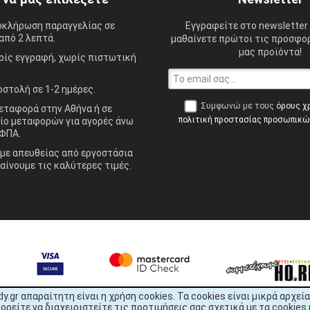
οκλήρωση παραγγελίας σε
Εγγραφείτε στο newsletter 
από 2 λεπτά.
μαθαίνετε πρώτοι τις προσφορ
μας προϊόντα!
ίς εγγραφή, χωρίς πιστωτική
στολή σε 1-2 ημέρες.
Συμφωνώ με τους
όρους χ
ταφορά στην Αθήνα ή σε
πολιτική προστασίας προσωπικ
ίο μεταφορών για αγορές άνω
ΦΠΑ.
ε απευθείας από εργοστάσια
αίνουμε τις καλύτερες τιμές.
dy.gr απαραίτητη είναι η χρήση cookies. Τα cookies είναι μικρά αρχ
είτε να διαχειριστείτε τις προτιμήσεις σας σχετικά με τα cookies 