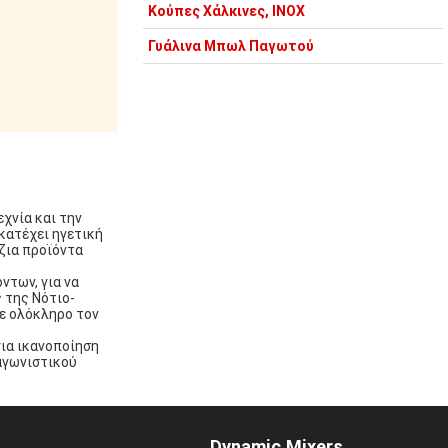
Κούπες Χάλκινες, INOX
Γυάλινα Μπωλ Παγωτού
χνία και την
κατέχει ηγετική
ζια προϊόντα
ντων, για να
ς της Νότιο-
σε ολόκληρο τον
για ικανοποίηση
αγωνιστικού
Dynamic Mixers