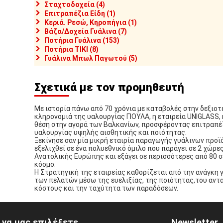
Σταχτοδοχεία (4)
Επιτραπέζια Είδη (1)
Κεριά. Ρεσώ, Κηροπήγια (1)
Βάζα/Δοχεία Γυάλινα (7)
Ποτήρια Γυάλινα (153)
Ποτήρια TIKI (8)
Γυάλινα Μπωλ Παγωτού (5)
Σχετικά με τον προμηθευτή
Με ιστορία πάνω από 70 χρόνια με καταβολές στην δεξιοτε
κληρονομιά της υαλουργίας ΓΙΟΥΛΑ, η εταιρεία UNIGLASS, 
θέση στην αγορά των Βαλκανίων, προσφέροντας επιτραπέ
υαλουργίας υψηλής αισθητικής και ποιότητας.
Ξεκίνησε σαν μία μικρή εταιρία παραγωγής γυάλινων προϊό
εξελιχθεί σε ένα πολυεθνικό όμιλο που παράγει σε 2 χώρε
Ανατολικής Ευρώπης και εξάγει σε περισσότερες από 80 
κόσμο.
Η Στρατηγική της εταιρείας καθορίζεται από την ανάγκη 
των πελατών μέσω της ευελιξίας, της ποιότητας,του αντ
κόστους και την ταχύτητα των παραδόσεων.
ί να μας επιλέξετε
Newsletter