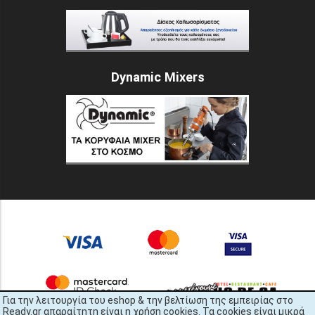
Dynamic Mixers
Για την λειτουργία του eshop & την βελτίωση της εμπειρίας στο
Ready.gr απαραίτητη είναι η χρήση cookies. Τα cookies είναι μικρά