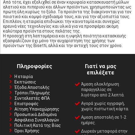
Από τότε, έχει εξελιχθεί σε έναν κορυφαίο κατασκευαστή μύλων
αλατιού και πιπεριού και άλλων προϊόντων, χρησιμοποιώντας ως
πρώτη ύλη κυρίως το ξύλο. Τα προϊόντα της διακρίνονται για τον
ποιοτικό και κομψό σχεδιασμό τους, και για την αξιοπιστία τους.
Επιπλέον, η εταιρεία επιδιώκει την καινοτομία και συνεχώς
ερευνά νέες τεχνολογίες και υλικά για να προσφέρει ακόμη
καλύτερα προϊόντα στους πελάτες της.
Η προσοχή στη λεπτομέρεια και η υψηλή ποιότητα κατασκευής
εξασφαλίζουν όχι μόνο την ευχαρίστηση της χρήσης των
προϊόντων της Bisetti, αλλά και την αντοχή τους στον χρόνο.
Πληροφορίες
Γιατί να μας
επιλέξετε
Η εταιρία
Εκπτώσεις
Άμεση ολοκλήρωση
Έξοδα Αποστολής
παραγγελίας σε
Τρόποι Πληρωμής
λιγότερο από 2 λεπτά.
Συντελεστές ΦΠΑ
Αγορά χωρίς εγγραφή,
Επιστροφές
χωρίς πιστωτική κάρτα.
Αίτηση Υπαναχώρησης
Προσωπικά Δεδομένα
Αμεση αποστολή σε 1-2
Ασφάλεια Συναλλαγών
ημέρες.
Πολιτική Κατά της Βίας
Όροι Χρήσης
Δωρεάν μεταφορά στην