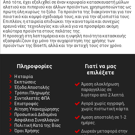
Από τότε, έχει εξελιχθεί σε έναν κορυφαίο κατασκευαστή μύλων
αλατιού και πιπεριού και άλλων προϊόντων, χρησιμοποιώντας ως
πρώτη ύλη κυρίως το ξύλο. Τα προϊόντα της διακρίνονται για τον
ποιοτικό και κομψό σχεδιασμό τους, και για την αξιοπιστία τους.
Επιπλέον, η εταιρεία επιδιώκει την καινοτομία και συνεχώς
ερευνά νέες τεχνολογίες και υλικά για να προσφέρει ακόμη
καλύτερα προϊόντα στους πελάτες της.
Η προσοχή στη λεπτομέρεια και η υψηλή ποιότητα κατασκευής
εξασφαλίζουν όχι μόνο την ευχαρίστηση της χρήσης των
προϊόντων της Bisetti, αλλά και την αντοχή τους στον χρόνο.
Πληροφορίες
Γιατί να μας
επιλέξετε
Η εταιρία
Εκπτώσεις
Άμεση ολοκλήρωση
Έξοδα Αποστολής
παραγγελίας σε
Τρόποι Πληρωμής
λιγότερο από 2 λεπτά.
Συντελεστές ΦΠΑ
Αγορά χωρίς εγγραφή,
Επιστροφές
χωρίς πιστωτική κάρτα.
Αίτηση Υπαναχώρησης
Προσωπικά Δεδομένα
Αμεση αποστολή σε 1-2
Ασφάλεια Συναλλαγών
ημέρες.
Πολιτική Κατά της Βίας
Όροι Χρήσης
Δωρεάν μεταφορά στην