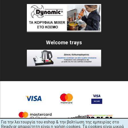
Welcome trays
Για την λειτουργία του eshop & την βελτίωση της εμπειρίας στο
Ready.gr απαραίτητη είναι η χρήση cookies. Τα cookies είναι μικρά