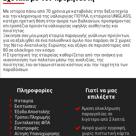
Με ιστορία πάνω από 70 χρόνια με καταβολές στην δεξιοτεχνία
και την κληρονομιά της υαλουργίας ΓΙΟΥΛΑ, η εταιρεία UNIGLASS,
κατέχει ηγετική θέση στην αγορά των Βαλκανίων, προσφέροντας
επιτραπέζια προϊόντα υαλουργίας υψηλής αισθητικής και
ποιότητας.
Ξεκίνησε σαν μία μικρή εταιρία παραγωγής γυάλινων προϊόντων,
για να εξελιχθεί σε ένα πολυεθνικό όμιλο που παράγει σε 2 χώρες
της Νότιο-Ανατολικής Ευρώπης και εξάγει σε περισσότερες από
80 σε ολόκληρο τον κόσμο.
Η Στρατηγική της εταιρείας καθορίζεται από την ανάγκη για
ικανοποίηση των πελατών μέσω της ευελιξίας, της
ποιότητας,του ανταγωνιστικού κόστους και την ταχύτητα των
παραδόσεων.
Πληροφορίες
Γιατί να μας
επιλέξετε
Η εταιρία
Εκπτώσεις
Άμεση ολοκλήρωση
Έξοδα Αποστολής
παραγγελίας σε
Τρόποι Πληρωμής
λιγότερο από 2 λεπτά.
Συντελεστές ΦΠΑ
Αγορά χωρίς εγγραφή,
Επιστροφές
χωρίς πιστωτική κάρτα.
Αίτηση Υπαναχώρησης