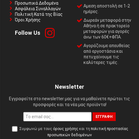
Προσωπικά Δεδομένα
Αμεση αποστολή σε 1-2
Ασφάλεια Συναλλαγών
ημέρες.
Πολιτική Κατά της Βίας
Όροι Χρήσης
Δωρεάν μεταφορά στην
Αθήνα ή σε πρακτορείο
μεταφορών για αγορές
Follow Us
άνω των 60€+ΦΠΑ.
Αγοράζουμε απευθείας
από εργοστάσια και
πετυχαίνουμε τις
καλύτερες τιμές.
Newsletter
Εγγραφείτε στο newsletter μας για να μαθαίνετε πρώτοι τις
προσφορές και τα νέα μας προϊόντα!
ΕΓΓΡΑΦΉ
Συμφωνώ με τους
όρους χρήσης
και τη
πολιτική προστασίας
προσωπικών δεδομένων