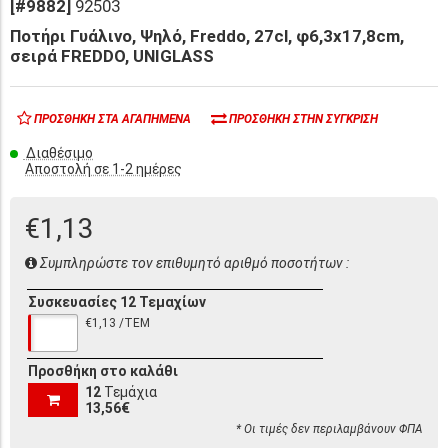
[#9882]
92503
Ποτήρι Γυάλινο, Ψηλό, Freddo, 27cl, φ6,3x17,8cm,
σειρά FREDDO, UNIGLASS
ΠΡΟΣΘΉΚΗ ΣΤΑ ΑΓΑΠΗΜΈΝΑ
ΠΡΟΣΘΉΚΗ ΣΤΗΝ ΣΎΓΚΡΙΣΗ
Διαθέσιμο
Αποστολή σε 1-2 ημέρες
€1,13
Συμπληρώστε τον επιθυμητό αριθμό ποσοτήτων :
Συσκευασίες 12 Τεμαχίων
€1,13 /ΤΕΜ
Προσθήκη στο καλάθι
12
Τεμάχια
13,56€
* Οι τιμές δεν περιλαμβάνουν ΦΠΑ