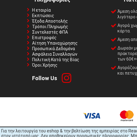
Η εταιρία
Άμεση ολ
Εκπτώσεις
λιγότερο 
Έξοδα Αποστολής
Αγορά χωρ
Τρόποι Πληρωμής
κάρτα.
Συντελεστές ΦΠΑ
Επιστροφές
Αμεση απο
Αίτηση Υπαναχώρησης
Δωρεάν με
Προσωπικά Δεδομένα
πρακτορε
Ασφάλεια Συναλλαγών
των 60€+
Πολιτική Κατά της Βίας
Όροι Χρήσης
Αγοράζουμ
και πετυχ
Follow Us
Για την λειτουργία του eshop & την βελτίωση της εμπειρίας στο Rea
στον ιστότοπό μας. Δεν αποθηκεύουν προσωπικές πληροφορίες. Μπορ