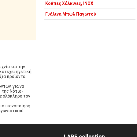
Κούπες Χάλκινες, INOX
Γυάλινα Μπωλ Παγωτού
χνία και την
κατέχει ηγετική
ζια προϊόντα
ντων, για να
ς της Νότιο-
σε ολόκληρο τον
για ικανοποίηση
αγωνιστικού
LAPE collection