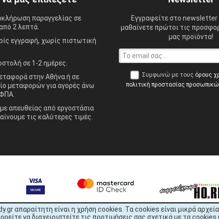
οκλήρωση παραγγελίας σε
Εγγραφείτε στο newsletter 
από 2 λεπτά.
μαθαίνετε πρώτοι τις προσφορ
μας προϊόντα!
ίς εγγραφή, χωρίς πιστωτική
στολή σε 1-2 ημέρες.
Συμφωνώ με τους
όρους χ
ταφορά στην Αθήνα ή σε
πολιτική προστασίας προσωπικ
ίο μεταφορών για αγορές άνω
ΦΠΑ.
ε απευθείας από εργοστάσια
αίνουμε τις καλύτερες τιμές.
dy.gr απαραίτητη είναι η χρήση cookies. Τα cookies είναι μικρά αρχ
είτε να διαχειριστείτε τις προτιμήσεις σας σχετικά με τα cookies 