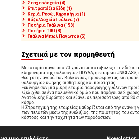
Σταχτοδοχεία (4)
Επιτραπέζια Είδη (1)
Κεριά. Ρεσώ, Κηροπήγια (1)
Βάζα/Δοχεία Γυάλινα (7)
Ποτήρια Γυάλινα (153)
Ποτήρια TIKI (8)
Γυάλινα Μπωλ Παγωτού (5)
Σχετικά με τον προμηθευτή
Με ιστορία πάνω από 70 χρόνια με καταβολές στην δεξιοτε
κληρονομιά της υαλουργίας ΓΙΟΥΛΑ, η εταιρεία UNIGLASS, 
θέση στην αγορά των Βαλκανίων, προσφέροντας επιτραπέ
υαλουργίας υψηλής αισθητικής και ποιότητας.
Ξεκίνησε σαν μία μικρή εταιρία παραγωγής γυάλινων προϊό
εξελιχθεί σε ένα πολυεθνικό όμιλο που παράγει σε 2 χώρε
Ανατολικής Ευρώπης και εξάγει σε περισσότερες από 80 
κόσμο.
Η Στρατηγική της εταιρείας καθορίζεται από την ανάγκη 
των πελατών μέσω της ευελιξίας, της ποιότητας,του αντ
κόστους και την ταχύτητα των παραδόσεων.
ί να μας επιλέξετε
Newsletter