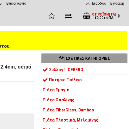
υ
Έπικοινωνία
Είσοδος
Εγγραφή
0 ΠΡΟΪΌΝ(ΤΑ)
€0,00+ΦΠΑ
στου.
ΣΧΕΤΙΚΈΣ ΚΑΤΗΓΟΡΊΕΣ
12.4cm, σειρά
Συλλογή ICEBERG
Ποτήρια Γυάλινα
Πιάτα Εμαγιέ
Πιάτα Οπαλίνης
Πιάτα FiberGlass, Bamboo
Πιάτα Πλαστικά, Μελαμίνης