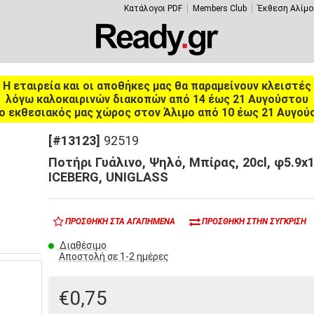
Κατάλογοι PDF
Members Club
Έκθεση Αλίμο
Η εταιρεία και οι αποθήκες μας θα παραμείνουν κλειστές
λόγω καλοκαιρινών διακοπών από 14 έως 21 Αυγούστου
ο εκθεσιακός μας χώρος στον Άλιμο από 10 έως 21 Αυγού
[#13123]
92519
Ποτήρι Γυάλινο, Ψηλό, Μπίρας, 20cl, φ5.9x
ICEBERG, UNIGLASS
ΠΡΟΣΘΉΚΗ ΣΤΑ ΑΓΑΠΗΜΈΝΑ
ΠΡΟΣΘΉΚΗ ΣΤΗΝ ΣΎΓΚΡΙΣΗ
Διαθέσιμο
Αποστολή σε 1-2 ημέρες
€0,75