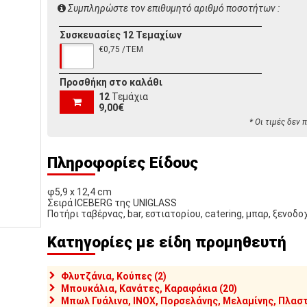
Συμπληρώστε τον επιθυμητό αριθμό ποσοτήτων :
Συσκευασίες 12 Τεμαχίων
€0,75 /ΤΕΜ
Προσθήκη στο καλάθι
12
Τεμάχια
9,00€
* Οι τιμές δεν
Πληροφορίες Είδους
φ5,9 x 12,4 cm
Σειρά ICEBERG της UNIGLASS
Ποτήρι ταβέρνας, bar, εστιατορίου, catering, μπαρ, ξενοδο
Κατηγορίες με είδη προμηθευτή
Φλυτζάνια, Κούπες (2)
Μπουκάλια, Κανάτες, Καραφάκια (20)
Μπωλ Γυάλινα, INOX, Πορσελάνης, Μελαμίνης, Πλαστ