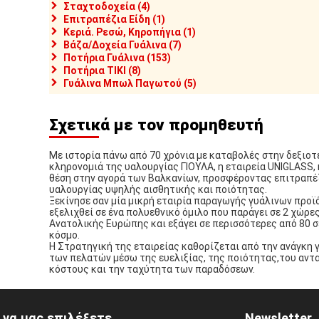
Σταχτοδοχεία (4)
Επιτραπέζια Είδη (1)
Κεριά. Ρεσώ, Κηροπήγια (1)
Βάζα/Δοχεία Γυάλινα (7)
Ποτήρια Γυάλινα (153)
Ποτήρια TIKI (8)
Γυάλινα Μπωλ Παγωτού (5)
Σχετικά με τον προμηθευτή
Με ιστορία πάνω από 70 χρόνια με καταβολές στην δεξιοτε
κληρονομιά της υαλουργίας ΓΙΟΥΛΑ, η εταιρεία UNIGLASS, 
θέση στην αγορά των Βαλκανίων, προσφέροντας επιτραπέ
υαλουργίας υψηλής αισθητικής και ποιότητας.
Ξεκίνησε σαν μία μικρή εταιρία παραγωγής γυάλινων προϊό
εξελιχθεί σε ένα πολυεθνικό όμιλο που παράγει σε 2 χώρε
Ανατολικής Ευρώπης και εξάγει σε περισσότερες από 80 
κόσμο.
Η Στρατηγική της εταιρείας καθορίζεται από την ανάγκη 
των πελατών μέσω της ευελιξίας, της ποιότητας,του αντ
κόστους και την ταχύτητα των παραδόσεων.
ί να μας επιλέξετε
Newsletter