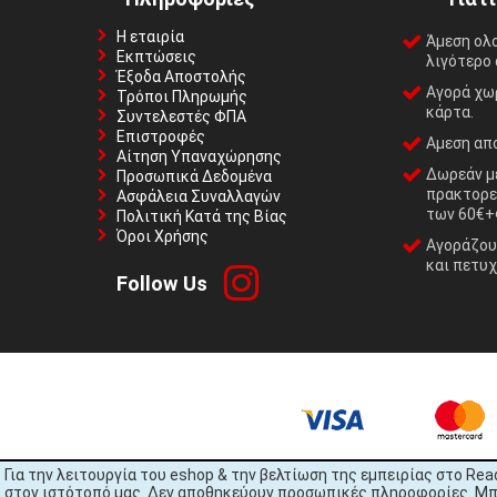
Η εταιρία
Άμεση ολ
Εκπτώσεις
λιγότερο 
Έξοδα Αποστολής
Αγορά χωρ
Τρόποι Πληρωμής
κάρτα.
Συντελεστές ΦΠΑ
Επιστροφές
Αμεση απο
Αίτηση Υπαναχώρησης
Δωρεάν με
Προσωπικά Δεδομένα
πρακτορε
Ασφάλεια Συναλλαγών
των 60€+
Πολιτική Κατά της Βίας
Όροι Χρήσης
Αγοράζουμ
και πετυχ
Follow Us
Για την λειτουργία του eshop & την βελτίωση της εμπειρίας στο Rea
στον ιστότοπό μας. Δεν αποθηκεύουν προσωπικές πληροφορίες. Μπορ