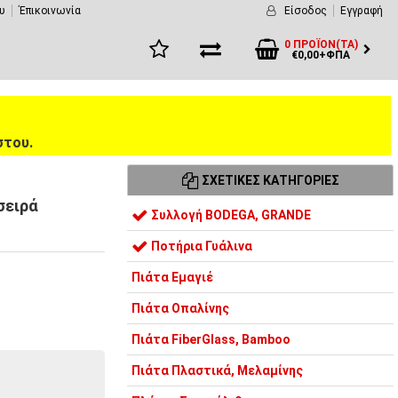
υ
Έπικοινωνία
Είσοδος
Εγγραφή
0 ΠΡΟΪΌΝ(ΤΑ)
€0,00+ΦΠΑ
στου.
ΣΧΕΤΙΚΈΣ ΚΑΤΗΓΟΡΊΕΣ
σειρά
Συλλογή BODEGA, GRANDE
Ποτήρια Γυάλινα
Πιάτα Εμαγιέ
Πιάτα Οπαλίνης
Πιάτα FiberGlass, Bamboo
Πιάτα Πλαστικά, Μελαμίνης