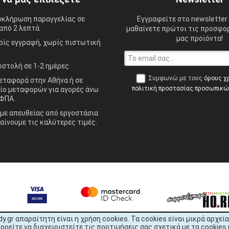
οκλήρωση παραγγελίας σε
Εγγραφείτε στο newsletter 
από 2 λεπτά.
μαθαίνετε πρώτοι τις προσφορ
μας προϊόντα!
ίς εγγραφή, χωρίς πιστωτική
στολή σε 1-2 ημέρες.
Συμφωνώ με τους
όρους χ
ταφορά στην Αθήνα ή σε
πολιτική προστασίας προσωπικ
ίο μεταφορών για αγορές άνω
ΦΠΑ.
ε απευθείας από εργοστάσια
αίνουμε τις καλύτερες τιμές.
dy.gr απαραίτητη είναι η χρήση cookies. Τα cookies είναι μικρά αρχ
είτε να διαχειριστείτε τις προτιμήσεις σας σχετικά με τα cookies 