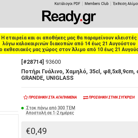
Κατάλογοι PDF
Members Club
Έκθεση Αλίμο
Η εταιρεία και οι αποθήκες μας θα παραμείνουν κλειστές
λόγω καλοκαιρινών διακοπών από 14 έως 21 Αυγούστου
ο εκθεσιακός μας χώρος στον Άλιμο από 10 έως 21 Αυγού
[#28714]
93600
Ποτήρι Γυάλινο, Χαμηλό, 35cl, φ8,5x8,9cm, 
GRANDE, UNIGLASS
ΠΡΟΣΘΉΚΗ ΣΤΑ ΑΓΑΠΗΜΈΝΑ
ΠΡΟΣΘΉΚΗ ΣΤΗΝ ΣΎΓΚΡΙΣΗ
Στοκ πάνω από 300 ΤΕΜ
Αποστολή σε 1-2 ημέρες
€0,49