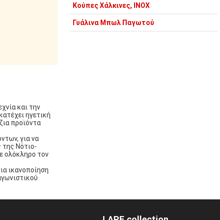
Κούπες Χάλκινες, INOX
Γυάλινα Μπωλ Παγωτού
χνία και την
κατέχει ηγετική
ζια προϊόντα
ντων, για να
ς της Νότιο-
σε ολόκληρο τον
για ικανοποίηση
αγωνιστικού
LAPE collection