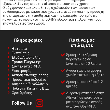
εξασφαλίζοντας έτσι την αξιοπιστία τους στον χρόνο.
Ο σύγχρονος και καλαίσθητος σχεδιασμός των προϊόντων,
συνδυασμένος με ελκυστικά χρώματα, αναδεικνύει την προσοχή
της εταιρείας στην αισθητική και την εμπειρία του χρήστη,
κάνοντας τα προϊόντα της JOHNY ελκυστική επιλογή για τους
επαγγελματίες του χώρου.
Πληροφορίες
Γιατί να μας
επιλέξετε
Η εταιρία
Εκπτώσεις
Άμεση ολοκλήρωση
Έξοδα Αποστολής
παραγγελίας σε
Τρόποι Πληρωμής
λιγότερο από 2 λεπτά.
Συντελεστές ΦΠΑ
Αγορά χωρίς εγγραφή,
Επιστροφές
χωρίς πιστωτική κάρτα.
Αίτηση Υπαναχώρησης
Προσωπικά Δεδομένα
Αμεση αποστολή σε 1-2
Ασφάλεια Συναλλαγών
ημέρες.
Πολιτική Κατά της Βίας
Όροι Χρήσης
Δωρεάν μεταφορά στην
Αθήνα ή σε πρακτορείο
μεταφορών για αγορές
Follow Us
άνω των 60€+ΦΠΑ.