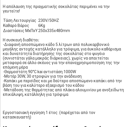
Η απόλαυση της πραγματικής σοκολάτας περιμένει να την
γευτείτε!
Τάση Λειτουργίας
230V/50HZ
Καθαρό Βάρος
6Kg
Διαστάσεις ΜxΠxΥ
250x335x480mm
Η συσκευή διαθέτει:
-Διαφανή αποσπώμενο κάδο 5 λίτρων από πολυκαρβονικό
μεγάλης αντοχής κατάλληλο για τρόφιμα, για έυκολο καθάρισμα
και δυνατότητα διατήρησης της σοκολάτας στο ψυγέιο
(συνιστάται γάλα μακράς διάρκειας), χωρίς να απαιτείται
μεταφορά σε άλλο σκέυος για την επαναχρησιμοποίηση της την
επόμενη μέρα
-Θερμοστάτη 90°C kai αντιστάση 1000W
-Μοτέρ 30W, 30 στροφών για την ανάδευση
-Καπάκι με περσίδες και με δεύτερο αποσπώμενο καπάκι από την
βάση του για καλύτερο εξαερισμό του κάδου
-Μετάδοση της θερμότητας από πλάκα αλουμινίου με ανοξείδωτη
επικάλυψη, κατάλληλη για τρόφιμα
Εργοστασιακή εγγύηση 1 έτος. (παρέχεται από τον
κατασκευαστή)