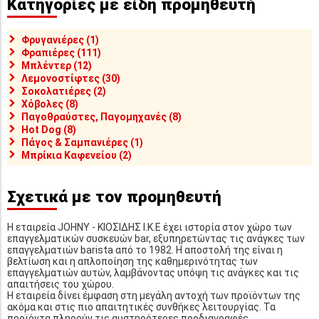
Κατηγορίες με είδη προμηθευτή
Φρυγανιέρες (1)
Φραπιέρες (111)
Μπλέντερ (12)
Λεμονοστίφτες (30)
Σοκολατιέρες (2)
Χόβολες (8)
Παγοθραύστες, Παγομηχανές (8)
Hot Dog (8)
Πάγος & Σαμπανιέρες (1)
Μπρίκια Καφενείου (2)
Σχετικά με τον προμηθευτή
Η εταιρεία JOHNY - ΚΙΟΣΙΔΗΣ Ι.Κ.Ε έχει ιστορία στον χώρο των
επαγγελματικών συσκευών bar, εξυπηρετώντας τις ανάγκες των
επαγγελματιών barista από το 1982. Η αποστολή της είναι η
βελτίωση και η απλοποίηση της καθημερινότητας των
επαγγελματιών αυτών, λαμβάνοντας υπόψη τις ανάγκες και τις
απαιτήσεις του χώρου.
Η εταιρεία δίνει έμφαση στη μεγάλη αντοχή των προϊόντων της
ακόμα και στις πιο απαιτητικές συνθήκες λειτουργίας. Τα
προϊόντα πληρούν τις αυστηρότερες προδιαγραφές