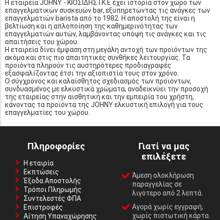
Η εταιρεία JOHNY - ΚΙΟΣΙΔΗΣ Ι.Κ.Ε έχει ιστορία στον χώρο των
επαγγελματικών συσκευών bar, εξυπηρετώντας τις ανάγκες των
επαγγελματιών barista από το 1982. Η αποστολή της είναι η
βελτίωση και η απλοποίηση της καθημερινότητας των
επαγγελματιών αυτών, λαμβάνοντας υπόψη τις ανάγκες και τις
απαιτήσεις του χώρου.
Η εταιρεία δίνει έμφαση στη μεγάλη αντοχή των προϊόντων της
ακόμα και στις πιο απαιτητικές συνθήκες λειτουργίας. Τα
προϊόντα πληρούν τις αυστηρότερες προδιαγραφές
εξασφαλίζοντας έτσι την αξιοπιστία τους στον χρόνο.
Ο σύγχρονος και καλαίσθητος σχεδιασμός των προϊόντων,
συνδυασμένος με ελκυστικά χρώματα, αναδεικνύει την προσοχή
της εταιρείας στην αισθητική και την εμπειρία του χρήστη,
κάνοντας τα προϊόντα της JOHNY ελκυστική επιλογή για τους
επαγγελματίες του χώρου.
Πληροφορίες
Γιατί να μας
επιλέξετε
Η εταιρία
Εκπτώσεις
Άμεση ολοκλήρωση
Έξοδα Αποστολής
παραγγελίας σε
Τρόποι Πληρωμής
λιγότερο από 2 λεπτά.
Συντελεστές ΦΠΑ
Αγορά χωρίς εγγραφή,
Επιστροφές
χωρίς πιστωτική κάρτα.
Αίτηση Υπαναχώρησης