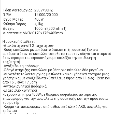
Τάση Λειτουργίας
230V/50HZ
R.P.M.
14.000/20.000
Ισχύς Μοτερ
400W
Καθαρό Βάρος
4,1Kg
Δοχείο
1000ml (500ml net)
Διαστάσεις ΜxΠxΥ
170x175x465mm
Η συσκευή διαθέτει:
-Διακόπτη on-off 2 ταχυτήτων
-Βάση κυπέλλου με αυτόματο διακόπτη (η συσκευή ξεκινά
αυτόματα όταν το κύπελλο τοποθετείται στον οδηγό και σταματά
όταν αφαιρείται, εφόσον έχουμε επιλέξει την επιθυμητή
ταχύτητα)
-Ανοξείδωτη πρόσοψη
-Οδηγό στήριξης κύπελλου με θέση για κύπελλα δύο μεγεθών
-Δυνατότητα λειτουργίας με πλαστικά και χάρτινα ποτήρια μιας
χρήσης και με ανοξείδωτα κύπελλα με ύψος από 11 εως 12cm και
από 16,5 εώς 17,5cm
-Αντιολισθητικά ποδαρικά
-Εξαερισμό κινητήρα
-Ισχυρό κινητήρα 400W με θερμικό ασφαλείας αυτόματης
επαναφοράς για την ασφάλεια της συσκευής και την προστασία
του μοτέρ
-Κορμό κατασκευασμένο από ανθεκτικό υλικό ABS, ασφαλές για
τρόφιμα