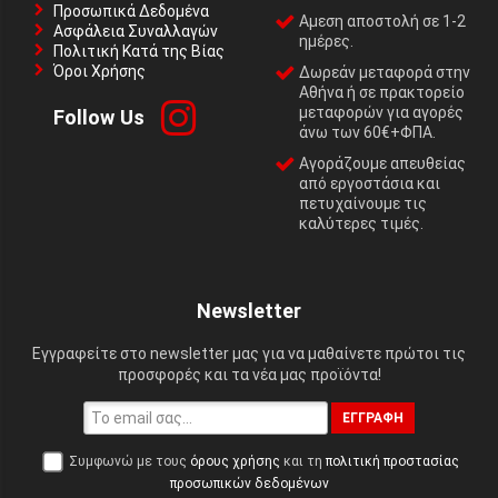
Προσωπικά Δεδομένα
Αμεση αποστολή σε 1-2
Ασφάλεια Συναλλαγών
ημέρες.
Πολιτική Κατά της Βίας
Όροι Χρήσης
Δωρεάν μεταφορά στην
Αθήνα ή σε πρακτορείο
μεταφορών για αγορές
Follow Us
άνω των 60€+ΦΠΑ.
Αγοράζουμε απευθείας
από εργοστάσια και
πετυχαίνουμε τις
καλύτερες τιμές.
Newsletter
Εγγραφείτε στο newsletter μας για να μαθαίνετε πρώτοι τις
προσφορές και τα νέα μας προϊόντα!
ΕΓΓΡΑΦΉ
Συμφωνώ με τους
όρους χρήσης
και τη
πολιτική προστασίας
προσωπικών δεδομένων