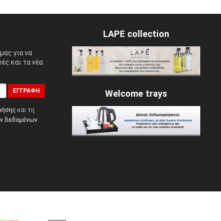
LAPE collection
μας για να
ές και τα νέα
ΕΓΓΡΑΦΉ
Welcome trays
ρήσης
και τη
ών δεδομένων