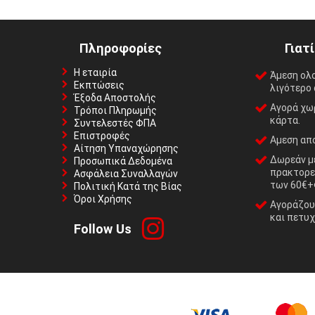
Πληροφορίες
Γιατ
Η εταιρία
Άμεση ολ
Εκπτώσεις
λιγότερο 
Έξοδα Αποστολής
Αγορά χωρ
Τρόποι Πληρωμής
κάρτα.
Συντελεστές ΦΠΑ
Επιστροφές
Αμεση απο
Αίτηση Υπαναχώρησης
Δωρεάν με
Προσωπικά Δεδομένα
πρακτορε
Ασφάλεια Συναλλαγών
των 60€+
Πολιτική Κατά της Βίας
Όροι Χρήσης
Αγοράζουμ
και πετυχ
Follow Us