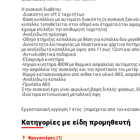
Η συσκευή διαθέτει:
-Διακόπτη on-off 2 ταχυτήτων
-Βάση κυπέλλου με αυτόματο διακόπτη (η συσκευή ξεκινά
κύπελλο τοποθετείται στον οδηγό και σταματά όταν αφαι
έχουμε επιλέξει την επιθυμητή ταχύτητα)
-Ανοξείδωτη πρόσοψη
-Οδηγό στήριξης κύπελλου με θέση για κύπελλα δύο μεγε
-Δυνατότητα λειτουργίας με πλαστικά και χάρτινα ποτήρι
με ανοξείδωτα κύπελλα με ύψος από 11 εως 12cm και από
-Αντιολισθητικά ποδαρικά
-Εξαερισμό κινητήρα
-Ισχυρό κινητήρα 400W με θερμικό ασφαλείας αυτόματης
την ασφάλεια της συσκευής και την προστασία του μοτέρ
-Κορμό κατασκευασμένο από ανθεκτικό υλικό ABS, ασφαλέ
-Ανοξείδωτο κύπελλο
-Προπέλα ABS
Στην συσκευή έχει γίνει ακρυλική βαφή διπλής φάσεως, δ
ιδιαίτερα εντυπωσιακή μεταλλική όψη
Εργοστασιακή εγγύηση 1 έτος. (παρέχεται από τον κατασ
Κατηγορίες με είδη προμηθευτή
Φρυγανιέρες (1)