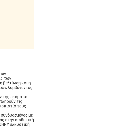
 των
ες των
η βελτίωση και η
τών, λαμβάνοντας
ν της ακόμα και
 πληρούν τις
ιοπιστία τους
 συνδυασμένος με
ας στην αισθητική
JOHNY ελκυστική