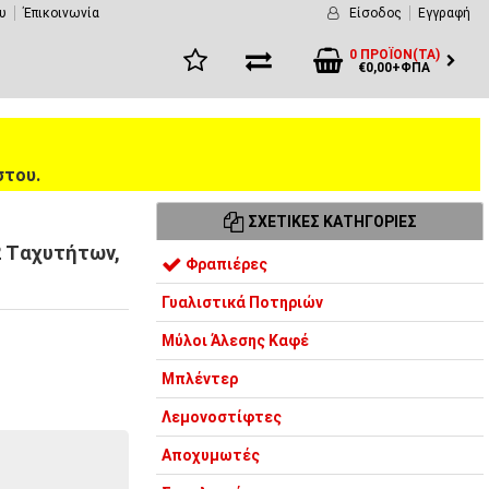
υ
Έπικοινωνία
Είσοδος
Εγγραφή
0 ΠΡΟΪΌΝ(ΤΑ)
€0,00+ΦΠΑ
στου.
ΣΧΕΤΙΚΈΣ ΚΑΤΗΓΟΡΊΕΣ
 Tαχυτήτων,
Φραπιέρες
Γυαλιστικά Ποτηριών
Μύλοι Άλεσης Καφέ
Μπλέντερ
Λεμονοστίφτες
Αποχυμωτές