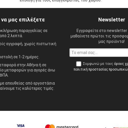
επιλογή για τους επαγγελματίες του χώρου.
ί να μας επιλέξετε
Newsletter
οκλήρωση παραγγελίας σε
Εγγραφείτε στο newsletter 
από 2 λεπτά.
μαθαίνετε πρώτοι τις προσφορ
μας προϊόντα!
ίς εγγραφή, χωρίς πιστωτική
στολή σε 1-2 ημέρες.
Συμφωνώ με τους
όρους χ
ταφορά στην Αθήνα ή σε
πολιτική προστασίας προσωπικ
ίο μεταφορών για αγορές άνω
ΦΠΑ.
ε απευθείας από εργοστάσια
αίνουμε τις καλύτερες τιμές.