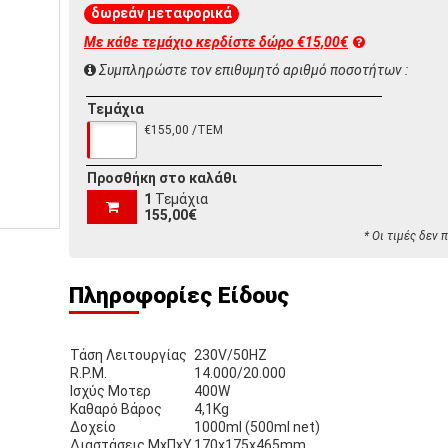
δωρεάν μεταφορικά
Με κάθε τεμάχιο κερδίστε
δώρο €15,00€
Συμπληρώστε τον επιθυμητό αριθμό ποσοτήτων :
Τεμάχια
€155,00 /ΤΕΜ
Προσθήκη στο καλάθι
1
Τεμάχια
155,00€
* Οι τιμές δεν
Πληροφορίες Είδους
Τάση Λειτουργίας
230V/50HZ
R.P.M.
14.000/20.000
Ισχύς Μοτερ
400W
Καθαρό Βάρος
4,1Kg
Δοχείο
1000ml (500ml net)
Διαστάσεις ΜxΠxΥ
170x175x465mm