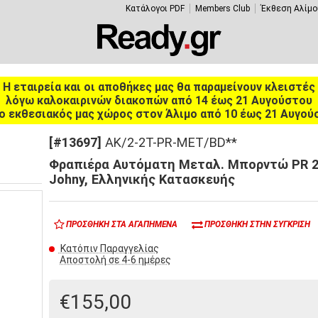
Κατάλογοι PDF
Members Club
Έκθεση Αλίμο
Η εταιρεία και οι αποθήκες μας θα παραμείνουν κλειστές
λόγω καλοκαιρινών διακοπών από 14 έως 21 Αυγούστου
ο εκθεσιακός μας χώρος στον Άλιμο από 10 έως 21 Αυγού
[#13697]
AK/2-2T-PR-MET/BD**
Φραπιέρα Αυτόματη Μεταλ. Μπορντώ PR 2
Johny, Ελληνικής Κατασκευής
ΠΡΟΣΘΉΚΗ ΣΤΑ ΑΓΑΠΗΜΈΝΑ
ΠΡΟΣΘΉΚΗ ΣΤΗΝ ΣΎΓΚΡΙΣΗ
Κατόπιν Παραγγελίας
Αποστολή σε 4-6 ημέρες
€155,00