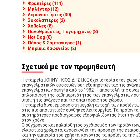
Φραπιέρες (111)
Μπλέντερ (12)
Λεμονοστίφτες (30)
Σοκολατιέρες (2)
Χόβολες (8)
Παγοθραύστες, Παγομηχανές (8)
Hot Dog (8)
Πάγος & Σαμπανιέρες (1)
Μπρίκια Καφενείου (2)
Σχετικά με τον προμηθευτή
Η εταιρεία JOHNY - ΚΙΟΣΙΔΗΣ Ι.Κ.Ε έχει ιστορία στον χώρο
επαγγελματικών συσκευών bar, εξυπηρετώντας τις ανάγκ
επαγγελματιών barista από το 1982. Η αποστολή της είναι 
απλοποίηση της καθημερινότητας των επαγγελματιών αυ
υπόψη τις ανάγκες και τις απαιτήσεις του χώρου.
Η εταιρεία δίνει έμφαση στη μεγάλη αντοχή των προϊόντω
στις πιο απαιτητικές συνθήκες λειτουργίας. Τα προϊόντα
αυστηρότερες προδιαγραφές εξασφαλίζοντας έτσι την αξ
στον χρόνο.
Ο σύγχρονος και καλαίσθητος σχεδιασμός των προϊόντων,
ελκυστικά χρώματα, αναδεικνύει την προσοχή της εταιρεί
και την εμπειρία του χρήστη, κάνοντας τα προϊόντα της 