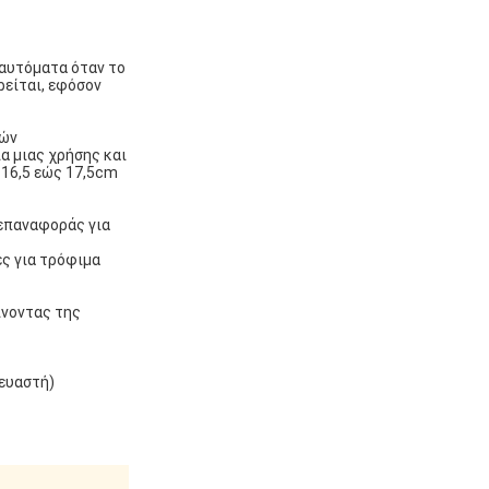
 αυτόματα όταν το
ρείται, εφόσον
θών
α μιας χρήσης και
 16,5 εώς 17,5cm
 επαναφοράς για
ς για τρόφιμα
ίνοντας της
κευαστή)