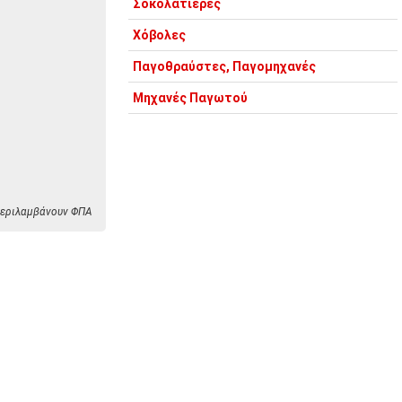
Σοκολατιέρες
Χόβολες
Παγοθραύστες, Παγομηχανές
Μηχανές Παγωτού
 περιλαμβάνουν ΦΠΑ