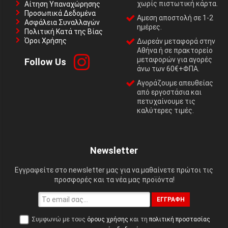
χωρίς πιστωτική κάρτα.
Αίτηση Υπαναχώρησης
Προσωπικά Δεδομένα
Αμεση αποστολή σε 1-2
Ασφάλεια Συναλλαγών
ημέρες.
Πολιτική Κατά της Βίας
Όροι Χρήσης
Δωρεάν μεταφορά στην
Αθήνα ή σε πρακτορείο
μεταφορών για αγορές
Follow Us
άνω των 60€+ΦΠΑ.
Αγοράζουμε απευθείας
από εργοστάσια και
πετυχαίνουμε τις
καλύτερες τιμές.
Newsletter
Εγγραφείτε στο newsletter μας για να μαθαίνετε πρώτοι τις
προσφορές και τα νέα μας προϊόντα!
ΕΓΓΡΑΦΉ
Συμφωνώ με τους
όρους χρήσης
και τη
πολιτική προστασίας