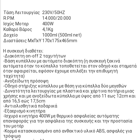
Τάση Λειτουργίας
230V/50HZ
R.P.M.
14.000/20.000
Ισχύς Μοτερ
400W
Καθαρό Βάρος
4,1Kg
Δοχείο
1000ml (500ml net)
Διαστάσεις ΜxΠxΥ
170x175x465mm
Η συσκευή διαθέτει:
-Διακόπτη on-off 2 ταχυτήτων
-Βάση κυπέλλου με αυτόματο διακόπτη (η συσκευή ξεκινά
αυτόματα όταν το κύπελλο τοποθετείται στον οδηγό και σταματά
όταν αφαιρείται, εφόσον έχουμε επιλέξει την επιθυμητή
ταχύτητα)
-Ανοξείδωτη πρόσοψη
-Οδηγό στήριξης κύπελλου με θέση για κύπελλα δύο μεγεθών
-Δυνατότητα λειτουργίας με πλαστικά και χάρτινα ποτήρια μιας
χρήσης και με ανοξείδωτα κύπελλα με ύψος από 11 εως 12cm και
από 16,5 εώς 17,5cm
-Αντιολισθητικά ποδαρικά
-Εξαερισμό κινητήρα
-Ισχυρό κινητήρα 400W με θερμικό ασφαλείας αυτόματης
επαναφοράς για την ασφάλεια της συσκευής και την προστασία
του μοτέρ
-Κορμό κατασκευασμένο από ανθεκτικό υλικό ABS, ασφαλές για
τρόφιμα