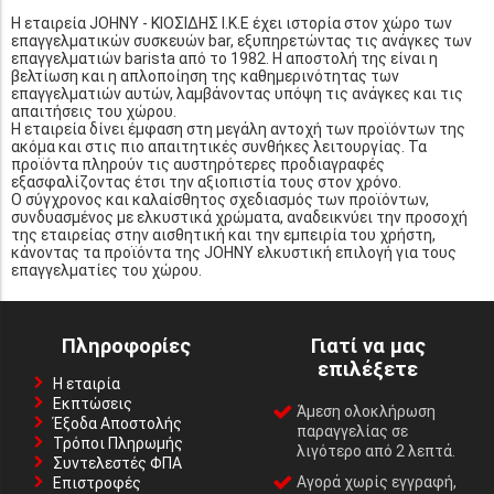
Η εταιρεία JOHNY - ΚΙΟΣΙΔΗΣ Ι.Κ.Ε έχει ιστορία στον χώρο των
επαγγελματικών συσκευών bar, εξυπηρετώντας τις ανάγκες των
επαγγελματιών barista από το 1982. Η αποστολή της είναι η
βελτίωση και η απλοποίηση της καθημερινότητας των
επαγγελματιών αυτών, λαμβάνοντας υπόψη τις ανάγκες και τις
απαιτήσεις του χώρου.
Η εταιρεία δίνει έμφαση στη μεγάλη αντοχή των προϊόντων της
ακόμα και στις πιο απαιτητικές συνθήκες λειτουργίας. Τα
προϊόντα πληρούν τις αυστηρότερες προδιαγραφές
εξασφαλίζοντας έτσι την αξιοπιστία τους στον χρόνο.
Ο σύγχρονος και καλαίσθητος σχεδιασμός των προϊόντων,
συνδυασμένος με ελκυστικά χρώματα, αναδεικνύει την προσοχή
της εταιρείας στην αισθητική και την εμπειρία του χρήστη,
κάνοντας τα προϊόντα της JOHNY ελκυστική επιλογή για τους
επαγγελματίες του χώρου.
Πληροφορίες
Γιατί να μας
επιλέξετε
Η εταιρία
Εκπτώσεις
Άμεση ολοκλήρωση
Έξοδα Αποστολής
παραγγελίας σε
Τρόποι Πληρωμής
λιγότερο από 2 λεπτά.
Συντελεστές ΦΠΑ
Αγορά χωρίς εγγραφή,
Επιστροφές