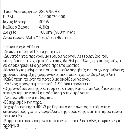
Τάση Λειτουργίας
230V/50HZ
R.P.M.
14.000/20.000
Ισχύς Μοτερ
400W
Καθαρό Βάρος
4,3Kg
Δοχείο
1000ml (500ml net)
Διαστάσεις ΜxΠxΥ
170x175x465mm
Η συσκευή διαθέτει:
-Διακόπτη on-off 2 ταχυτήτων
-Δυνατότητα προγραμματισμού χρόνου λειτουργίας που
επιτρέπει στον χειριστή να ασχοληθεί με άλλες εργασίες, μέχρι
να ολοκληρωθεί ο χρόνος προετοιμασίας
-Ιδανικό για μείγματα που απαιτούν ακριβείς και συγκεκριμένους
χρόνους ανάμιξης (αφρόγαλο, μιλκ σέικ, ζύμες βάφλας κλπ)
-Καλύτερη ποιότητα ποτού με ακρίβεια χρόνου
-Χρόνος προγραμματισμού: 1-99 δευτερόλεπτα
-Ο χρονοδιακόπτης λειτουργεί επίσης και ως απλός διακόπτης
start/stop με εύκολη πρόσβαση στην πρόσοψη
-Αντιολισθητικά ποδαρικά
-Εξαερισμό κινητήρα
-Ισχυρό κινητήρα 400W με θερμικό ασφαλείας αυτόματης
επαναφοράς για την ασφάλεια της συσκευής και την προστασία
του μοτέρ
-Κορμό κατασκευασμένο από ανθεκτικό υλικό ABS, ασφαλές για
τρόφιμα