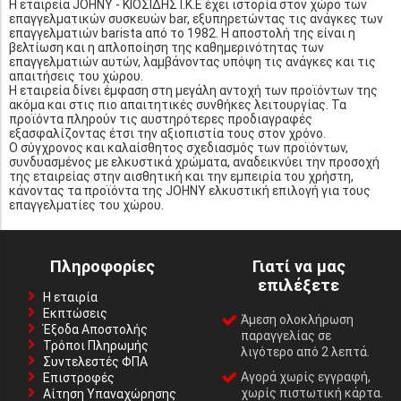
Η εταιρεία JOHNY - ΚΙΟΣΙΔΗΣ Ι.Κ.Ε έχει ιστορία στον χώρο των
επαγγελματικών συσκευών bar, εξυπηρετώντας τις ανάγκες των
επαγγελματιών barista από το 1982. Η αποστολή της είναι η
βελτίωση και η απλοποίηση της καθημερινότητας των
επαγγελματιών αυτών, λαμβάνοντας υπόψη τις ανάγκες και τις
απαιτήσεις του χώρου.
Η εταιρεία δίνει έμφαση στη μεγάλη αντοχή των προϊόντων της
ακόμα και στις πιο απαιτητικές συνθήκες λειτουργίας. Τα
προϊόντα πληρούν τις αυστηρότερες προδιαγραφές
εξασφαλίζοντας έτσι την αξιοπιστία τους στον χρόνο.
Ο σύγχρονος και καλαίσθητος σχεδιασμός των προϊόντων,
συνδυασμένος με ελκυστικά χρώματα, αναδεικνύει την προσοχή
της εταιρείας στην αισθητική και την εμπειρία του χρήστη,
κάνοντας τα προϊόντα της JOHNY ελκυστική επιλογή για τους
επαγγελματίες του χώρου.
Πληροφορίες
Γιατί να μας
επιλέξετε
Η εταιρία
Εκπτώσεις
Άμεση ολοκλήρωση
Έξοδα Αποστολής
παραγγελίας σε
Τρόποι Πληρωμής
λιγότερο από 2 λεπτά.
Συντελεστές ΦΠΑ
Αγορά χωρίς εγγραφή,
Επιστροφές
χωρίς πιστωτική κάρτα.
Αίτηση Υπαναχώρησης