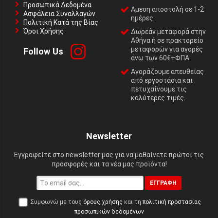
Προσωπικά Δεδομένα
Αμεση αποστολή σε 1-2
Ασφάλεια Συναλλαγών
ημέρες.
Πολιτική Κατά της Βίας
Όροι Χρήσης
Δωρεάν μεταφορά στην
Αθήνα ή σε πρακτορείο
μεταφορών για αγορές
Follow Us
άνω των 60€+ΦΠΑ.
Αγοράζουμε απευθείας
από εργοστάσια και
πετυχαίνουμε τις
καλύτερες τιμές.
Newsletter
Εγγραφείτε στο newsletter μας για να μαθαίνετε πρώτοι τις
προσφορές και τα νέα μας προϊόντα!
ΕΓΓΡΑΦΉ
Συμφωνώ με τους
όρους χρήσης
και τη
πολιτική προστασίας
προσωπικών δεδομένων