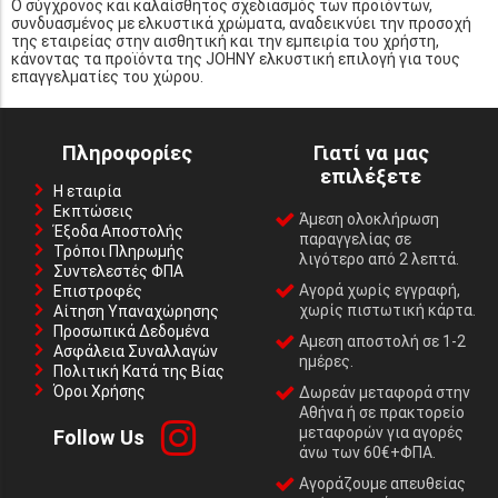
Ο σύγχρονος και καλαίσθητος σχεδιασμός των προϊόντων,
συνδυασμένος με ελκυστικά χρώματα, αναδεικνύει την προσοχή
της εταιρείας στην αισθητική και την εμπειρία του χρήστη,
κάνοντας τα προϊόντα της JOHNY ελκυστική επιλογή για τους
επαγγελματίες του χώρου.
Πληροφορίες
Γιατί να μας
επιλέξετε
Η εταιρία
Εκπτώσεις
Άμεση ολοκλήρωση
Έξοδα Αποστολής
παραγγελίας σε
Τρόποι Πληρωμής
λιγότερο από 2 λεπτά.
Συντελεστές ΦΠΑ
Αγορά χωρίς εγγραφή,
Επιστροφές
χωρίς πιστωτική κάρτα.
Αίτηση Υπαναχώρησης
Προσωπικά Δεδομένα
Αμεση αποστολή σε 1-2
Ασφάλεια Συναλλαγών
ημέρες.
Πολιτική Κατά της Βίας
Όροι Χρήσης
Δωρεάν μεταφορά στην
Αθήνα ή σε πρακτορείο
μεταφορών για αγορές
Follow Us
άνω των 60€+ΦΠΑ.
Αγοράζουμε απευθείας