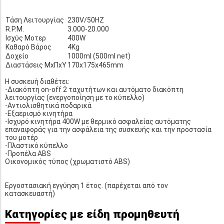
Τάση Λειτουργίας
230V/50HZ
R.P.M.
3.000-20.000
Ισχύς Μοτερ
400W
Καθαρό Βάρος
4Kg
Δοχείο
1000ml (500ml net)
Διαστάσεις ΜxΠxΥ
170x175x465mm
Η συσκευή διαθέτει:
-Διακόπτη on-off 2 ταχυτήτων και αυτόματο διακόπτη
λειτουργίας (ενεργοποίηση με το κύπελλο)
-Αντιολισθητικά ποδαρικά
-Εξαερισμό κινητήρα
-Ισχυρό κινητήρα 400W με θερμικό ασφαλείας αυτόματης
επαναφοράς για την ασφάλεια της συσκευής και την προστασία
του μοτέρ
-Πλαστικό κύπελλο
-Προπέλα ABS
Οικονομικός τύπος (χρωματιστό ABS)
Εργοστασιακή εγγύηση 1 έτος. (παρέχεται από τον
κατασκευαστή)
Κατηγορίες με είδη προμηθευτή